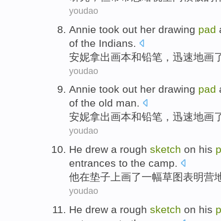
youdao
Annie
took out her
drawing
pad
of the
Indians
.
安妮
拿出画本
和
铅笔
，迅速
地
画
youdao
Annie
took out her
drawing
pad
of the
old man
.
安妮
拿出画本
和
铅笔
，迅速
地
画
youdao
He
drew
a
rough
sketch
on
his
entrances
to the
camp
.
他
在
垫子上
画了
一
幅
草图
表明
营
youdao
He
drew
a
rough
sketch
on
his