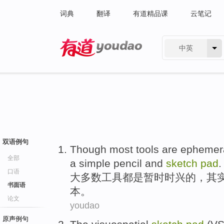
词典
翻译
有道精品课
云笔记
中英
有道 - 网易旗下搜索
双语例句
Though
most
tools
are
ephemer
全部
a simple pencil
and
sketch
pad
.
口语
大多数
工具
都是
暂时
时兴
的
，其
书面语
本。
论文
youdao
原声例句