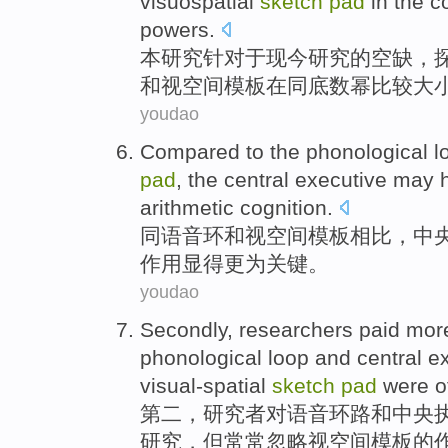
visuospatial
sketch
pad
in
the
c
powers
.
本
研究
针对于现今研究
的
空缺，
和视空间模板
在
同
底数
幂
比较
大
youdao
Compared
to the
phonological
l
pad
,
the central
executive
may 
arithmetic
cognition
.
同
语音
环
和
视
空间模板
相比
，
中
作用
显得更为
关键
。
youdao
Secondly
,
researchers paid
more
phonological
loop
and
central
e
visual-spatial
sketch
pad
were
o
第二
，
研究者
对语音
环路
和
中央
研究，但
常常
忽略
视
空间模板的