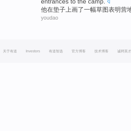
entrances
to the
camp
.
他
在
垫子上
画了
一
幅
草图
表明
营
youdao
关于有道
Investors
有道智选
官方博客
技术博客
诚聘英