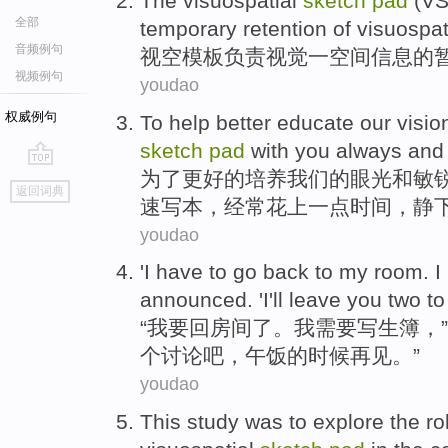
The
visuospatial
sketch
pad
(VSS
全部
temporary
retention
of
visuospat
音频例句
视
空模板负责
视觉
一空间
信息
的
视频例句
youdao
权威例句
To
help better
educate
our
visio
sketch
pad
with you
always
an
为了
更好
的
培养
我们
的
眼光
和
敏
go
返回词典
top
速写
本，
经常
花
上一点
时间
，
静
youdao
'
I
have
to
go back to
my
room
. I
announced
. 'I
'll
leave
you
two
to 
“
我
要
回
房间
了。我
需要
写生
簿
，”
个
讨论吧，
午饭
的时候
再见
。”
youdao
This
study
was to
explore
the
ro