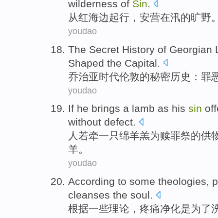
wilderness
of
Sin
.
从
红
海边
起行
，
安营
在
汛
的
旷野
youdao
The
Secret
History
of
Georgian
Shaped
the
Capital
.
乔治亚
时代
伦敦
的
秘密
历史
：
罪
youdao
If
he
brings
a
lamb
as
his
sin
off
without
defect
.
人
若
牵
一
只绵
羊羔
为
赎罪
祭
的供
羊。
youdao
According to
some
theologies,
p
cleanses
the
soul
.
根据
一些
理论，
疼痛
净化
是
为了