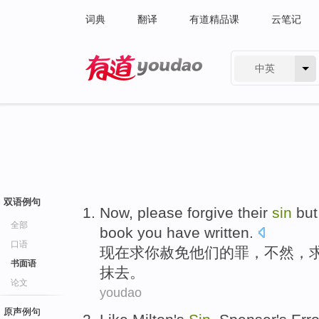
词典
翻译
有道精品课
云笔记
中英
有道 - 网易旗下搜索
双语例句
Now
,
please
forgive
their
sin
bu
全部
book
you
have
written
.
口语
现在
求
你
赦免
他们
的
罪
，
不然
，
书面语
抹去。
论文
youdao
原声例句