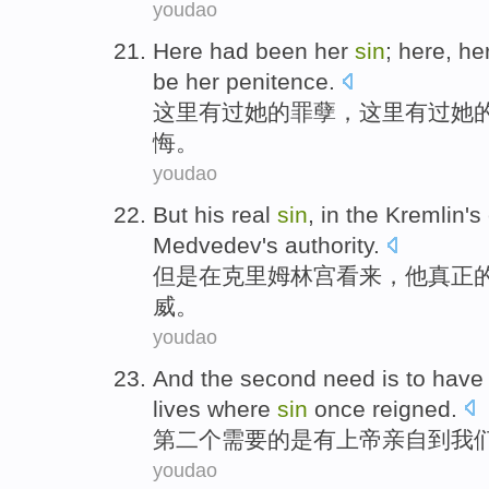
youdao
Here
had
been
her
sin
;
here
,
he
be
her
penitence
.
这里
有
过
她
的罪孽，这里有过她
悔。
youdao
But
his
real
sin
,
in
the Kremlin
's
Medvedev
's
authority
.
但是
在
克里姆林宫
看来，
他
真正
威
。
youdao
And
the second
need
is
to
have
lives
where
sin
once
reigned
.
第二
个
需要
的
是
有
上帝
亲自
到
我
youdao