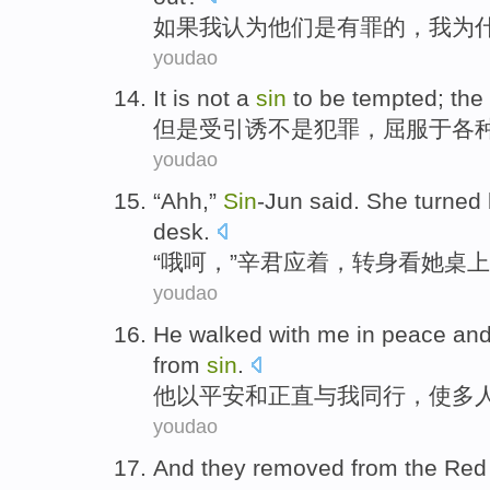
如果
我
认为
他们
是
有罪
的，我
为
youdao
It
is
not a
sin
to be
tempted
; the
但是
受引诱
不是
犯罪
，
屈服
于
各
youdao
“
Ahh
,”
Sin
-Jun
said. She
turned
desk
.
“
哦呵
，”
辛君
应着，
转身
看
她
桌上
youdao
He
walked
with
me
in
peace
an
from
sin
.
他
以
平安
和
正直
与
我
同行
，
使
多
youdao
And they
removed
from
the
Red