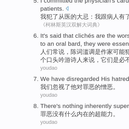
I
committed
the
physician's
card
patients
.
我
犯
了
从医
的大忌：我
跟
病人
有
《柯林斯英汉双解大词典》
It
's said
that clichés
are
the wor
to
an
oral
bard
,
they
were
essent
人们
常
说，陈词滥调
是
作家
可能
个
口头
吟游诗人来说
，
它们
是必
youdao
We
have disregarded
His
hatre
我们
忽视
了
他
对
罪恶
的
憎恶
。
youdao
There's nothing
inherently
super
罪恶
没有
什么
内在
的
超能力
。
youdao