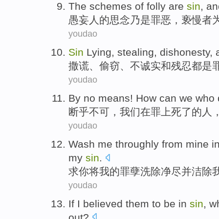
The schemes
of
folly
are
sin
, a
愚妄人
的
思念乃是
罪恶
，
亵慢
者
youdao
Sin
Lying
,
stealing
,
dishonesty
,
撒谎
、
偷窃
、
不诚实
和
残忍
都是
youdao
By
no
means! How can
we
who
断乎不可
，
我们
在
罪
上
死了
的
人
youdao
Wash
me
throughly
from mine
i
my
sin
.
求你将
我
的
罪孽
洗
除
净尽
并
洁除
youdao
If
I
believed
them
to
be
in
sin
,
w
out
?