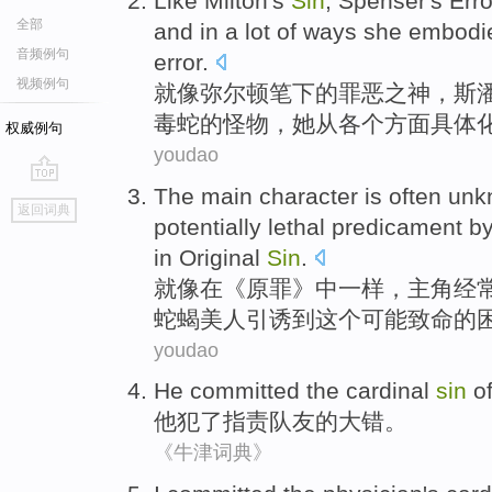
Like
Milton
's
Sin
,
Spenser's Erro
全部
and in a lot of
ways
she
embodi
音频例句
error
.
视频例句
就像
弥尔顿
笔下
的
罪恶
之神，
斯
毒蛇
的怪物，
她
从各个
方面
具体
权威例句
youdao
The main character is
often
unk
go
返回词典
top
potentially
lethal
predicament
b
in
Original
Sin
.
就
像
在
《原罪》中一样，主角
经
蛇蝎美人
引诱
到
这个
可能
致命
的
youdao
He
committed
the
cardinal
sin
o
他
犯
了
指责
队友
的
大错
。
《牛津词典》