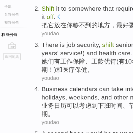
全部
Shift
it
to
somewhere
that requi
音频例句
it
off
.
视频例句
把
它
放在
你
够不到
的
地方
，最好
youdao
权威例句
There is
job
security
,
shift
senior
years
' service!)
and
health
care
.
go
返回词典
top
她们
有
工作
保障
、
工龄
优待(
有10
期
！)
和
医疗
保健
。
youdao
Business
calendars
can
take in
holidays
,
weekends
,
and
other
业务
日历
可以
考虑
到下班
时间
、
期。
youdao