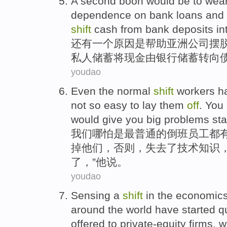
A
second
boon
would
be
to we
dependence on
bank
loans
and
shift
cash
from
bank
deposits
in
还有一
个
原因
是
帮助
亚洲
公司
摆
私人
储蓄
将
现金
由
银行
储蓄
转向
youdao
Even
the
normal
shift
workers
h
not so easy to lay
them
off
.
You 
would
give
you
big
problems
sta
我们
哪怕
是
最
普通
的
倒班
员工
都
掉
他们
，
否则
，失去
了
技术知识
了，”他说。
youdao
Sensing
a
shift
in
the
economic
around the world
have started
q
offered
to
private-equity
firms
,
w