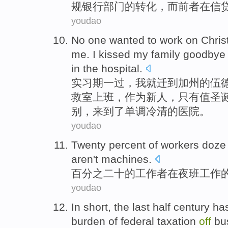
规
银行
部门
的转化，
而
前者
在
信
youdao
No
one
wanted
to
work on
Chri
me. I
kissed
my family
goodbye
in
the
hospital.
实习期
一
过，
我
就迁
到
加州的
伍
救室
上班
，作为新人，只有值
圣
别
，
来到
了单调冷清的医院。
youdao
Twenty percent
of
workers
doze
aren't
machines
.
百分之二十
的
工作者
在夜班工作
youdao
In
short
, the
last half
century
has
burden of
federal
taxation
off
bu