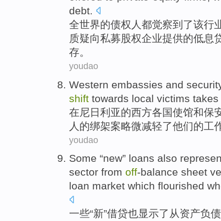
debt
.
全世界
的
债权人
都
觉察
到了
该
行
质疑
向
私募
股权
企业
提供
的低息
存。
youdao
Western
embassies
and
securit
shift
towards
local
victims take
在
尼日利亚
的
西方
各国
使馆
和
保
人
的
绑架案略微
减轻了
他们的工
youdao
Some
“
new
”
loans
also
represe
sector
from
off
-balance sheet
ve
loan
market
which
flourished
wh
一些
“
新
”
借贷
也
显示
了
从
资产
负债