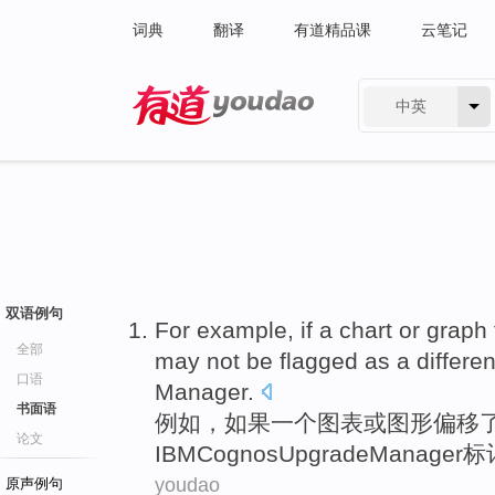
词典
翻译
有道精品课
云笔记
中英
有道 - 网易旗下搜索
双语例句
For example
,
if
a
chart
or
graph
全部
may not be
flagged
as
a
differe
口语
Manager
.
书面语
例如
，
如果
一个
图表
或
图形
偏移
论文
IBM
Cognos
Upgrade
Manager
标
youdao
原声例句