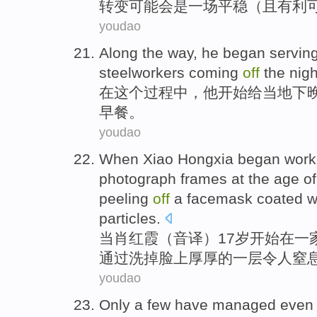
转变
可能会
是
一
场
平稳
（
且
有利
youdao
Along
the
way,
he
began
servin
steelworkers
coming
off
the nig
在
这个
过程中，
他
开始
给
当地
下
早餐
。
youdao
When
Xiao
Hongxia
began
work
photograph frames
at the age
of
peeling
off
a facemask coated w
particles.
当
肖红霞（
音译
）
17岁
开始
在
一
通过
洗
掉
脸上
厚厚的一
层
令人窒
youdao
Only
a few
have managed
even