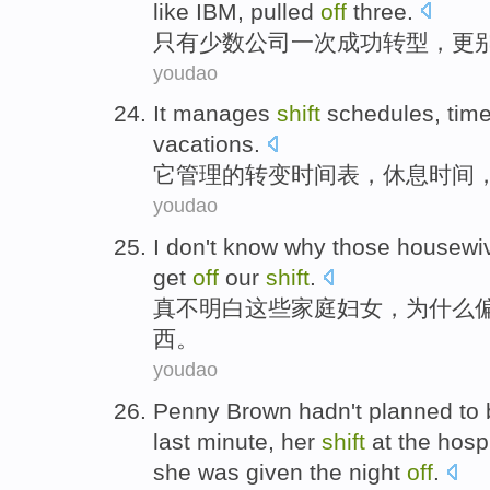
like
IBM
, pulled
off
three
.
只有
少数
公司
一次
成功
转型
，
更
youdao
It
manages
shift
schedules
,
tim
vacations
.
它
管理
的
转变
时间表
，
休息
时间
youdao
I
don't
know
why
those
housewi
get
off
our
shift
.
真
不
明白
这些
家庭妇女
，
为什么
西。
youdao
Penny
Brown
hadn't
planned to 
last
minute,
her
shift
at
the
hospi
she
was
given the night
off
.