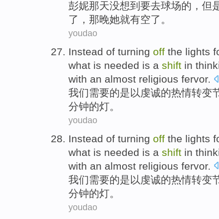
彭妮
那天
没想到
要
去球场的，
但
了
，
那晚
她
就
有空了。
youdao
Instead
of
turning
off
the
lights
f
what
is
needed
is a
shift
in think
with an
almost religious
fervor
.
我们
需要
的
是以
虔诚
的
热情
转变
分钟
的
灯
。
youdao
Instead
of
turning
off
the
lights
f
what
is
needed
is a
shift
in think
with an
almost religious
fervor
.
我们
需要
的
是以
虔诚
的
热情
转变
分钟
的
灯
。
youdao