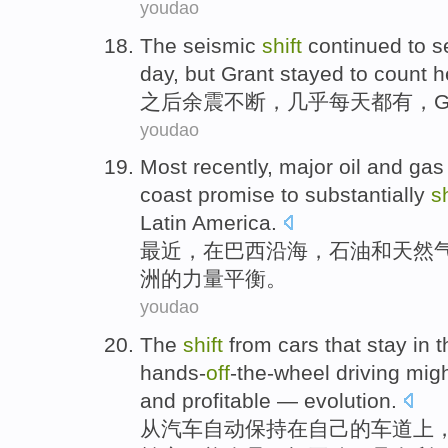
youdao
The seismic
shift
continued to
s
day
,
but Grant stayed
to
count
h
之后余震
不断
，
几乎
每天
都有，
G
youdao
Most recently
, major
oil
and
gas
coast
promise to
substantially
sh
Latin
America.
最近
，
在
巴西
沿海
，
石油
和
天然
洲
的
力量
平衡
。
youdao
The
shift
from
cars
that
stay
in
t
hands-
off
-the-wheel driving
mig
and
profitable —
evolution
.
从
汽车
自动
保持
在
自己
的
车道上