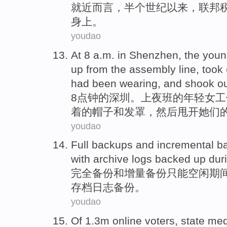
就近而言
，
半个
世纪
以来，
联邦
身上。
youdao
At
8
a.m.
in
Shenzhen
,
the
youn
up
from
the
assembly line
, took
had been
wearing
, and shook o
8
点钟
的
深圳
。
上
夜班
的
年轻
女工
着
的
帽子
和
发
罩，然后甩开
她们
youdao
Full
backups
and
incremental
b
with
archive
logs
backed
up
dur
完全
备份
和
增量
备份
只能
空闲
期
存档
日志
备份
。
youdao
Of
1.3m
online
voters
,
state
med