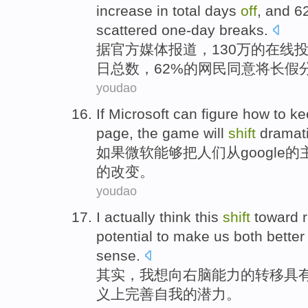
increase
in
total
days
off
, and 
scattered
one-day breaks
.
据
官方
媒体
报道，130万
的
在线
日
总数
，62%的网民同意
将长假
youdao
If
Microsoft
can
figure how
to k
page, the
game
will
shift
dramati
如果
微软
能够
把
人们
从
google
的
的
改变
。
youdao
I actually
think
this
shift
toward
potential
to make
us
both
better
sense
.
其实
，我
想
向
右脑
能力
的
转移
具
义上
完善自我
的
潜力
。