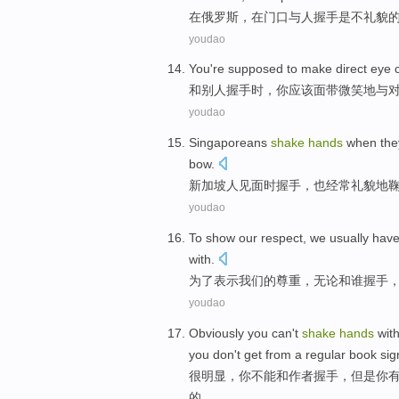
在
俄罗斯
，在
门口
与
人
握手
是
不
礼貌
youdao
You
're
supposed to
make direct eye 
和
别人
握手
时，
你
应该
面带微笑
地与
youdao
Singaporeans
shake
hands
when
th
bow
.
新加坡人
见面
时
握手
，
也
经常
礼貌地
youdao
To
show
our
respect
,
we
usually
hav
with
.
为了
表示
我们
的
尊重
，
无论
和
谁
握手
youdao
Obviously
you
can
't
shake
hands
wit
you
don
't
get
from
a
regular
book sig
很明显
，
你
不能
和
作者
握手
，
但是
你
的。