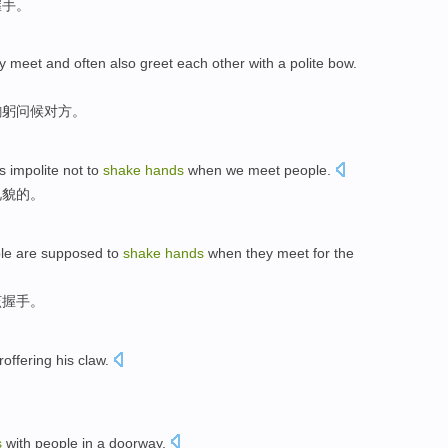
握手。
y meet
and
often
also
greet
each other
with a
polite
bow
.
鞠躬
问候
对方
。
is impolite not to
shake
hands
when we meet people.
礼貌的。
ople are supposed to
shake
hands
when they meet for the
该握手。
roffering his
claw
.
s
with
people
in a
doorway
.