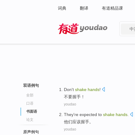
词典
翻译
有道精品课
中
有道 - 网易旗下搜索
双语例句
D
on't
shake
hands
!
全部
不
要握手！
口语
youdao
书面语
They
're expected
to
shake
hands
.
论文
他们
应该
握手
。
youdao
原声例句