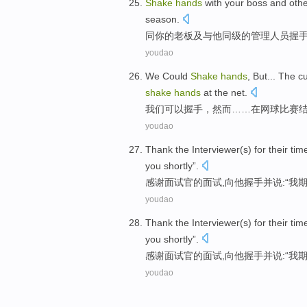
Shake
hands
with
your
boss
and
othe
season
.
同
你
的
老板
及
与他
同级
的
管理人员
握
youdao
We
Could
Shake
hands
,
But
...
The
c
shake
hands
at the
net
.
我们
可以
握手
，
然而
……
在
网球
比赛
youdao
Thank
the
Interviewer
(s) for their tim
you
shortly
”.
感谢
面试
官的面试,向他
握手
并
说:“
我
youdao
Thank
the
Interviewer
(s) for their tim
you
shortly
”.
感谢
面试
官的面试,向他
握手
并
说:“
我
youdao