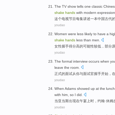
T
he TV show tells one classic Chinese
shake
hands
with modern expression
这
个电视节目每集讲述一本中国古代
youdao
Women were
less
likely
to have a
hig
shake
hands
less
than
men
.
女性
握手
得分
高
的
可能性
较
低，
部分
youdao
The
formal
interview
occurs when
yo
leave
the
room.
正式
的
面试
从
你
与
面试官握手开始
，
youdao
When
Adams
showed up
at the
lunch
with
him
, so
I
did
.
当
亚当斯
出现
在
午宴上时
，约翰·
休姆
youdao