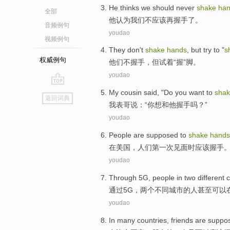
H
e thinks we should never
shake
ha
全部
他
认为我们不应该再握手了。
音频例句
youdao
视频例句
T
hey don't
shake
hands
, but try to "
s
权威例句
他
们不握手，但试着“握”脚。
youdao
go
M
y cousin said, "Do you want to
sha
返回词典
top
我
表哥说：“你想和他握手吗？”
youdao
P
eople are supposed to
shake
hands
在
美国，人们第一次见面时应该握手
youdao
T
hrough 5G, people in two different c
通
过5G，两个不同城市的人甚至可以在
youdao
I
n many countries, friends are suppo