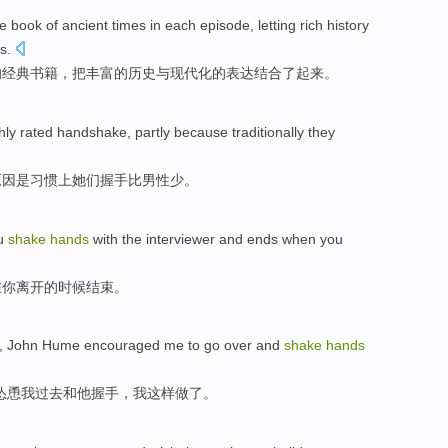
 book of ancient times in each episode, letting rich history
s.
的经典书籍，把丰富的历史与现代化的表达结合了起来。
hly
rated handshake
,
partly
because
traditionally
they
原因是
习惯上
她们
握手
比男性
少
。
u
shake
hands
with
the
interviewer
and
ends
when
you
在你
离开
的
时候
结束
。
, John
Hume
encouraged
me
to
go over
and
shake
hands
怂恿
我
过去
和
他
握手
，
我
这样做了
。