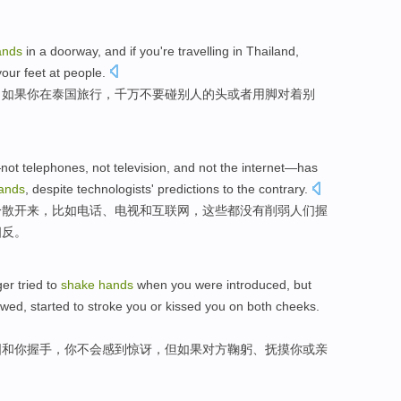
ands
in
a doorway, and
if
you
're
travelling
in
Thailand,
your feet
at
people
.
，
如果
你
在
泰国
旅行
，千万不要
碰
别人
的
头
或者
用
脚
对着
别
—
not
telephones
,
not
television,
and
not
the internet—has
ands
,
despite
technologists'
predictions
to
the contrary
.
分散
开来，
比如电话
、
电视
和
互联网
，这些都
没有
削弱
人们
握
相反。
ger
tried to
shake
hands
when
you
were
introduced
,
but
owed
, started to stroke
you
or
kissed
you
on both cheeks
.
图
和你
握手
，你
不会
感到
惊讶，
但
如果
对方
鞠躬、
抚摸
你
或
亲
。