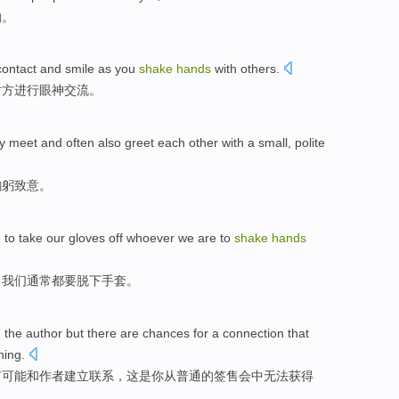
的
。
contact
and
smile
as you
shake
hands
with
others
.
对方
进行
眼神交流。
ey
meet
and
often
also
greet each other with a small,
polite
鞠躬致意
。
e
to
take our
gloves
off
whoever
we are to
shake
hands
，
我们
通常
都
要
脱下
手套
。
h
the author
but
there are
chances
for a connection
that
ning
.
有
可能
和作者
建立
联系，
这
是你
从
普通的签售会中
无法
获得