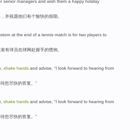
r senior
managers
and
wish
them
a
happy
holiday
手
，
并
祝愿
他们
有个
愉快
的
假期
。
ustom
at
the
end
of a
tennis
match
is for two
players
to
结束
有
球员
在
球网
处握手
的
惯例
。
e,
shake
hands
and
advise, “
I
look forward to hearing from
期待
您
尽快的
答复
。”
e,
shake
hands
and
advise, “
I
look forward to hearing from
期待
您
尽快的
答复
。”