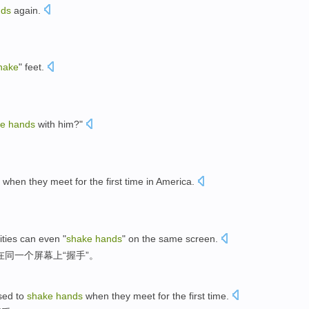
nds
again.
hake
" feet.
ke
hands
with him?"
when they meet for the first time in America.
。
ities can even "
shake
hands
" on the same screen.
同一个屏幕上“握手”。
sed to
shake
hands
when they meet for the first time.