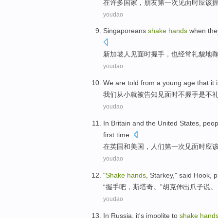
在
许多国家，朋友第一次见面时应该
youdao
Singaporeans
shake
hands
when
the
新加坡人
见面
时
握手
，
也
经常
礼貌地
youdao
W
e are told from a young age that it 
我
们从小就被告知见面时不握手是不
youdao
I
n Britain and the United States, pe
first time.
在
英国和美国，人们第一次见面时应
youdao
"
Shake
hands
,
Starkey
,"
said
Hook
,
p
“
握手
吧，
斯塔奇
。”
胡克
伸出
爪子
说
。
youdao
In
Russia
, it
's
impolite to
shake
hand