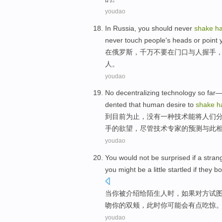
youdao
In
Russia
, you should
never
shake
h
never
touch
people
's
heads
or
point 
在
俄罗斯
，
千万
不要在
门口
与人
握手
人。
youdao
No
decentralizing
technology
so far
dented that
human
desire
to
shake
h
到目前
为止
，
没有
一种
技术
能将人们
手
的
欲望
，
尽管
技术
专家
的
预测
与此
youdao
You
would not
be surprised
if
a stran
you
might be
a little
startled
if
they b
当
你
被
介绍给
陌生人
时，
如果
对方
试
吻你的双颊，此时你
可能
会
有点
吃惊
youdao