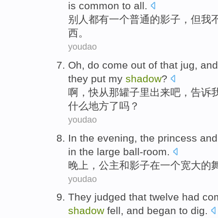
is
common
to
all
.
别人
都
有
一个
普通
的
影子
，
但
我
西
。
youdao
Oh
,
do come
out of
that
jug
, an
they
put
my
shadow
?
啊
，
快
从
那
罐子里出来吧
，
告诉
什么地方
了吗？
youdao
In the
evening
,
the princess
and
in
the
large ball-room
.
晚上
，
公主
和
影子
在
一个
宽大
的
youdao
They
judged
that twelve
had
co
shadow
fell
,
and
began to
dig
.