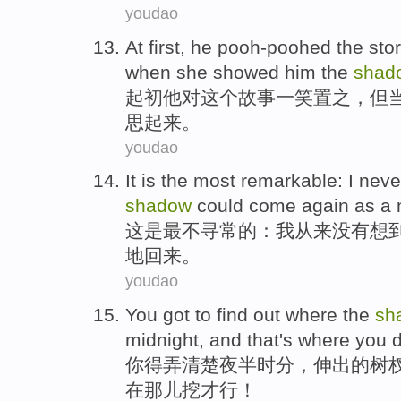
youdao
At first
,
he
pooh-poohed
the
stor
when
she
showed
him
the
shad
起初
他
对
这个
故事
一笑置之
，
但
思起来
。
youdao
It
is
the most
remarkable
:
I
neve
shadow
could
come again
as a
这
是
最
不寻常
的：
我
从来没有
想
地
回来
。
youdao
You
got to
find out
where
the
sh
midnight
, and that's
where
you
d
你
得
弄
清楚
夜半
时分，伸出
的
树
在
那儿
挖才行
！