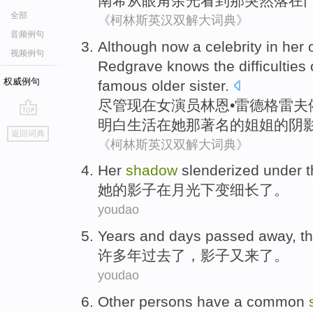
南希
从眼角
余光
看到
那
突然
落
在
全部
《柯林斯英汉双解大词典》
音频例句
Although
now
a celebrity
in
her
视频例句
Redgrave
knows
the
difficulties
权威例句
famous
older sister
.
尽管
现在
女演员
林恩•
雷德
格雷夫
明白
生活
在
她
那
著名
的
姐姐
的
阴
go
返回词典
top
《柯林斯英汉双解大词典》
Her
shadow
slenderized
under t
她
的
影子
在
月光下
变细长了
。
youdao
Years
and days
passed
away, t
许多年
过去
了，
影子
又来
了。
youdao
Other persons
have
a
common