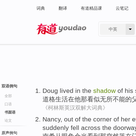
词典
翻译
有道精品课
云笔记
中英
有道 - 网易旗下搜索
双语例句
Doug
lived
in
the
shadow
of
his
全部
道格
生活
在
他
那看似
无所不能
的
口语
《柯林斯英汉双解大词典》
书面语
Nancy
,
out
of
the
corner of her 
论文
suddenly
fell
across
the doorway
原声例句