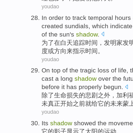
youdao
In order to
track
temporal
hours
created
sundials
,
which
indicate
of
the
sun's
shadow
.
为了
在
白天
追踪
时间
，
发明家
发
度
或
方向
来指示
时间
。
youdao
On top
of
the
tragic
loss
of
life
, 
cast
a
long
shadow
over
the
fut
before
it
has
properly begun
.
除了
生命
损失
的
悲剧
之外，
加利
未
真正
开始
之前
就给
它
的
未来
蒙
youdao
I
ts
shadow
showed the movement
它
的影子显示了太阳的运动。