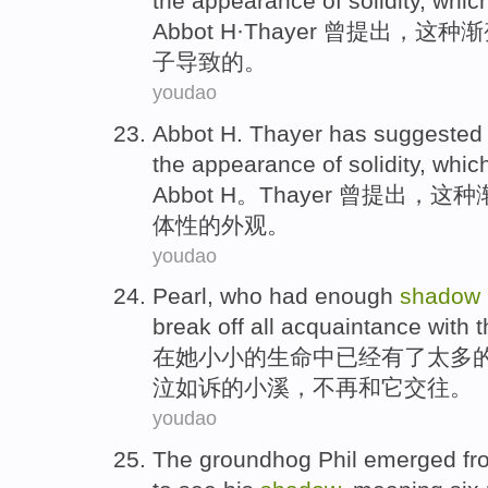
the
appearance
of solidity,
whic
Abbot
H·Thayer 曾提出，
这种
渐
子导致的。
youdao
Abbot
H.
Thayer has suggested 
the
appearance
of
solidity,
whic
Abbot
H。
Thayer
曾提出，
这种
体性的
外观
。
youdao
Pearl
, who
had
enough
shadow
break off all
acquaintance with
t
在
她
小小的
生命
中
已经有了
太多
泣如诉的
小溪
，不再
和
它
交往。
youdao
The groundhog
Phil
emerged
fr