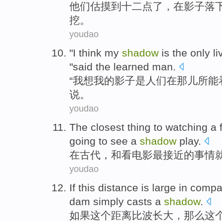
他们
估摸
到
十二点
了
，在
影子
落
挖。
youdao
"
I
think
my
shadow
is
the
only
li
"
said
the learned man
.
“
我
想
我
的
影子
是
人们在
那儿
所能
说
。
youdao
The closest
thing
to
watching
a
going to
see
a
shadow
play
.
在
古代
，和
看
电影
最
接近的
事情
youdao
If
this
distance
is
large
in
compa
dam simply
casts a
shadow
.
如果
这个
距离
比波长
大
，那么这