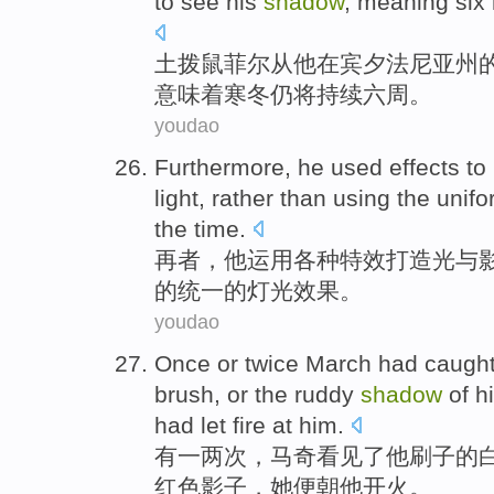
to see
his
shadow
,
meaning
six
土
拨鼠
菲尔
从
他
在
宾夕法尼亚州
意味着
寒冬仍将持续
六
周
。
youdao
Furthermore
,
he
used
effects
to
light
,
rather
than
using
the
unifo
the time.
再者
，
他
运用
各种
特效
打造
光
与
的
统一
的
灯光效果
。
youdao
Once
or
twice
March had
caught
brush
,
or
the ruddy
shadow
of
h
had
let fire
at
him
.
有
一
两次
，马奇
看见
了
他
刷子
的
红色
影子
，
她
便
朝
他
开火
。