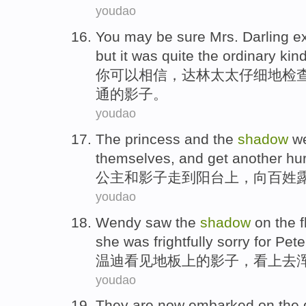
youdao
You
may be
sure
Mrs.
Darling
e
but
it
was
quite
the
ordinary
kind
你
可以
相信
，
达林
太太
仔细地
检
通
的
影子。
youdao
The princess
and
the
shadow
w
themselves, and
get
another hu
公主
和
影子
走
到
阳台上
，
向
百姓
youdao
Wendy
saw
the
shadow
on
the f
she
was frightfully
sorry for
Pete
温迪
看见
地板
上
的
影子
，
看上去
youdao
They
are now
embarked
on the