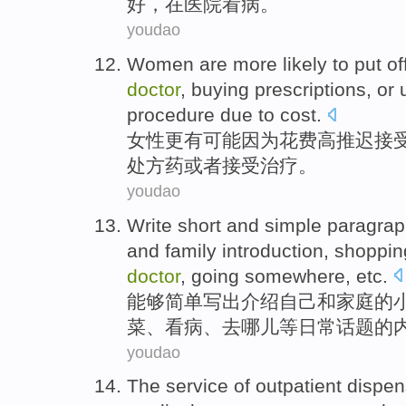
好
，
在
医院
看病
。
youdao
Women
are more
likely
to
put of
doctor
,
buying
prescriptions
,
or
procedure
due
to
cost
.
女性
更
有可能
因为
花费高
推迟
接
处方药
或者
接受
治疗
。
youdao
Write
short
and
simple
paragrap
and
family
introduction
,
shoppin
doctor
,
going
somewhere
,
etc
.
能够
简单
写出
介绍
自己
和
家庭
的
菜
、
看病
、
去
哪儿
等
日常
话题
的
youdao
The
service
of
outpatient
dispen