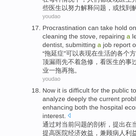
些医生
以
努力
解释
问题
，
或
找到
youdao
Procrastination
can
take hold
o
cleaning
the
stove
,
repairing
a
l
dentist, submitting
a
job
report
o
“
拖延
症”
可以
表现
在
生活
的
各个
方
顶
漏
雨先不着急
修
，
看
医生
的事
业一拖再拖。
youdao
Now
it is difficult
for the
public
t
analyze
deeply the
current
prob
enhancing
both
the
hospital
eco
interest
.
通过对
当前
问题
的
剖析
，
提出
在
提高
医院
经济
效益
，
兼顾
病人
利