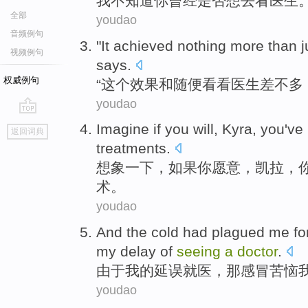
我
不
知道
你
曾经
是否
想
去看
医生
全部
youdao
音频例句
"
It
achieved
nothing
more
than j
视频例句
says
.
权威例句
“
这个
效果
和随便
看看
医生
差不多
youdao
go
Imagine
if
you
will
,
Kyra
, you
've
返回词典
top
treatments.
想象一下
，
如果
你
愿意
，
凯拉
，
术。
youdao
And
the
cold had
plagued
me
fo
my
delay
of
seeing
a
doctor
.
由于
我
的
延误
就医
，
那
感冒
苦恼
youdao