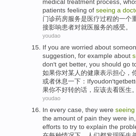
medical treatment
process
,
who
patients
feeling
of
seeing
a
doct
门诊
药房服务
是
医疗
过程
的
一个
接
影响
患者
对
就医
服务的
感受
。
youdao
If
you
are
worried
about
someo
suggestion
,
for example
about
s
don
't
get
better
, you
should
go
t
如果
你
对
某人
的
健康
表示担心
，
或者
休息
一下：
If
you
don
't
get
bett
果你不好转的话，应该去看医生
youdao
In
every
case
,
they
were
seeing
the amount
of
pain
they were
in
efforts to try to
explain
the
prob
在
每种
情况下
，
人们
都
发现
医生