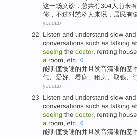
这
一场
义诊
，总共有304人前
来
侈，
不过
对
慈济
人来说，居民有
youdao
Listen and
understand
slow
and 
conversations
such as
talking
a
seeing
the
doctor
,
renting house
a
room
,
etc
.
能
听懂
慢速
的
并且
发音清晰的基
气
、
爱好
、
看病
、
租房
、
取
钱
、
youdao
Listen and
understand
slow
and 
conversations
such as
talking
a
seeing
the
doctor
,
renting house
a
room
,
etc
.
能
听懂
慢速
的
并且
发音清晰的基