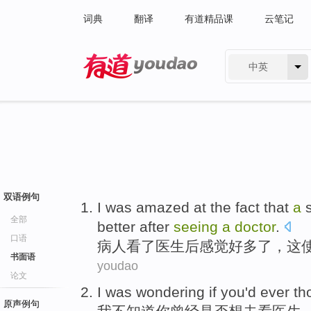
词典
翻译
有道精品课
云笔记
中英
有道 - 网易旗下搜索
双语例句
I
was amazed at the fact that
a
s
全部
better after
seeing
a
doctor
.
口语
病
人看了医生后感觉好多了，这
书面语
youdao
论文
I
was wondering
if
you
'd ever
th
原声例句