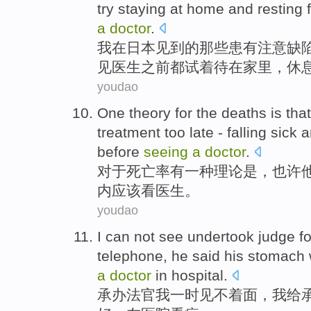
try
staying
at home
and
resting 
a
doctor
.
我
在
日本
见到
的那些
患有
注意缺
见
医生
之前
都
试着
待
在
家里
，
休
youdao
One
theory
for
the deaths
is
tha
treatment
too late
- falling
sick
a
before
seeing
a
doctor
.
对于
死亡率
有一种
理论
是
，
也许
内
应该看
医生
。
youdao
I
can not
see
undertook
judge
f
telephone
,
he
said
his
stomach
a
doctor
in
hospital
.
承办
法官
我
一时
见
不着面，我
给