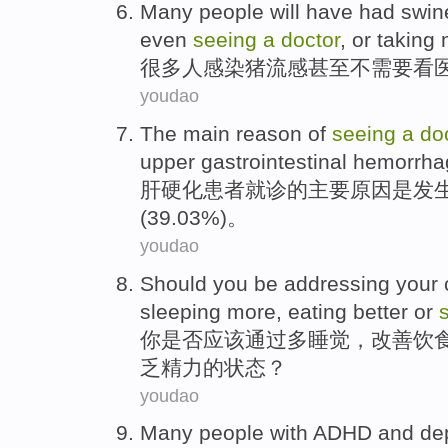
Many
people
will have
had swin
even
seeing
a
doctor
, or
taking 
很多
人
感染
猪
流感
甚至
不需要
看
youdao
The
main
reason
of
seeing
a
do
upper gastrointestinal
hemorrha
肝硬化患者
就诊
的
主要
原因
是
发
(39.03%)。
youdao
Should
you
be
addressing
your
sleeping
more
,
eating
better
or
你是否
应该
通过
多
睡觉
，
改善
饮
乏
精力
的状态？
youdao
Many
people
with ADHD
and
de