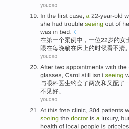
youdao
In
the first
case
,
a
22-year-old
w
she
had trouble
seeing
out
of
he
was in
bed
.
在
第一
个
案例中
，
一位
22岁
的
女
眼
在
每晚
躺在
床
上的
时候
看
不清
youdao
After
two
appointments
with
the
glasses
,
Carol
still
isn
't
seeing
w
与
眼科
医生
约会
了
两次
和又
配
了
不见
好
。
youdao
At
this
free clinic
, 304 patients 
seeing
the
doctor
is
a
luxury
,
bu
health
of local
people
is pricele