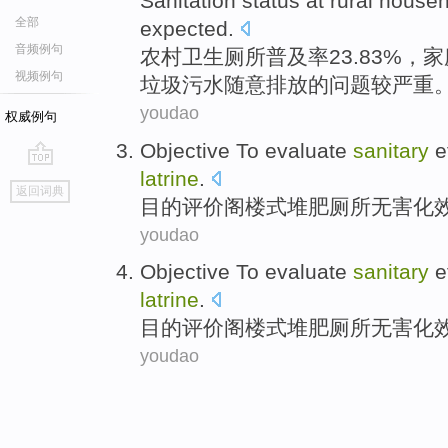
Sanitation
status
at
rural
househ
全部
expected.
音频例句
农村
卫生
厕所
普及率23.83%，
家
视频例句
垃圾污水随意排放的问题较严重
youdao
权威例句
Objective To
evaluate
sanitary
e
latrine
.
go
返回词典
top
目的
评价
阁楼
式
堆肥
厕所
无害化
youdao
Objective To
evaluate
sanitary
e
latrine
.
目的
评价
阁楼
式
堆肥
厕所
无害化
youdao