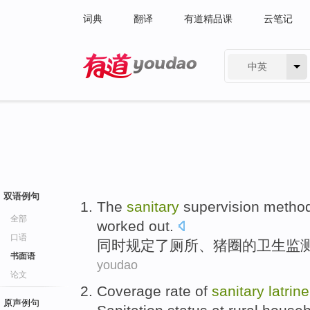
词典
翻译
有道精品课
云笔记
中英
有道 - 网易旗下搜索
双语例句
The
sanitary
supervision
metho
全部
worked out
.
口语
同时
规定了
厕所
、猪圈
的
卫生
监
书面语
youdao
论文
Coverage rate of
sanitary
latrine
原声例句