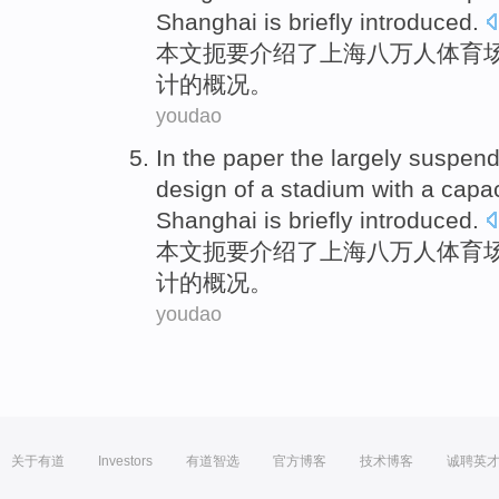
Shanghai
is
briefly
introduced.
本文
扼要介绍了
上海
八万
人
体育
计
的
概况。
youdao
In the paper
the largely
suspen
design
of
a
stadium
with a capa
Shanghai
is
briefly
introduced.
本文
扼要介绍了
上海
八万
人
体育
计
的
概况。
youdao
关于有道
Investors
有道智选
官方博客
技术博客
诚聘英