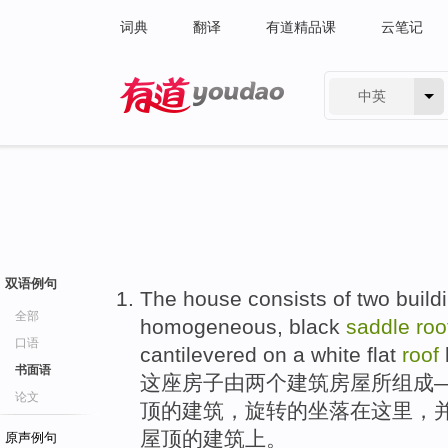
词典
翻译
有道精品课
云笔记
中英
有道 - 网易旗下搜索
双语例句
The house
consists of
two
build
全部
homogeneous
,
black
saddle
roo
口语
cantilevered
on
a
white
flat
roof
书面语
这座
房子
由
两个
建筑
房屋所组成
论文
顶
的建筑，旋转的坐落
在
这里，
屋顶的建筑上。
原声例句