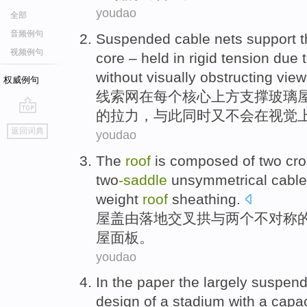
youdao
全部
音频例句
Suspended cable
nets
support
t
视频例句
core
– held
in
rigid
tension
due
without
visually
obstructing
view
权威例句
线索
网
在
每个
核心
上方
支撑
玻璃
的
拉力
，与此同时又
不会
在视觉
go
返回词典
youdao
top
The
roof
is composed
of
two
cr
two
-
saddle
unsymmetrical
cable
weight
roof
sheathing
.
屋
盖
由
落地
交叉
拱
与
两个
不对称
屋面板
。
youdao
In the paper
the largely
suspen
design
of
a
stadium
with a capa