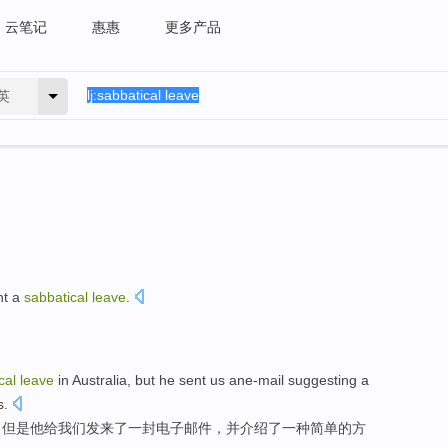
云笔记
惠惠
更多产品
英
t a
sabbatical
leave
.
cal
leave
in Australia
,
but
he
sent
us
ane-mail suggesting
a
s
.
，
但是
他
给
我们
发来了一封电子邮件，并介绍了
一
种
简单
的
方