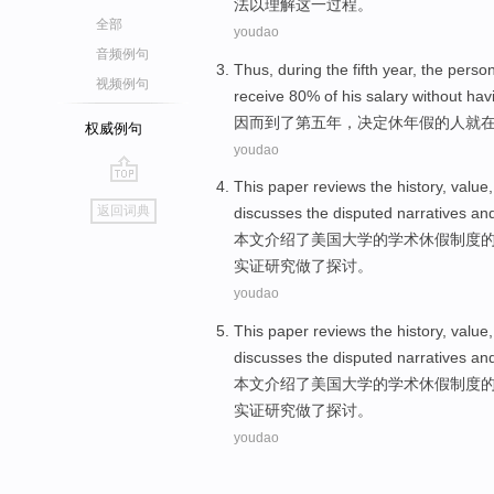
法
以
理解
这一
过程。
全部
youdao
音频例句
Thus
,
during
the fifth
year
,
the
perso
视频例句
receive
80%
of
his salary
without
hav
因而
到了
第五
年
，
决定
休
年假
的
人
就
权威例句
youdao
This paper
reviews
the history,
value
go
返回词典
discusses
the
disputed narratives
an
top
本文
介绍了
美国大学
的
学术
休假
制度
实证
研究
做了
探讨
。
youdao
This paper
reviews
the history,
value
discusses
the
disputed narratives
an
本文
介绍了
美国大学
的
学术
休假
制度
实证
研究
做了
探讨
。
youdao