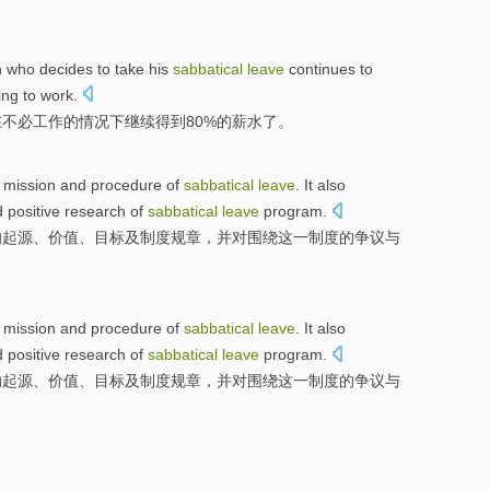
n who
decides to
take his
sabbatical
leave
continues to
ing to
work
.
在
不必工作的
情况下
继续
得到
80%
的
薪水
了。
,
mission
and
procedure
of
sabbatical
leave
.
It
also
d
positive
research
of
sabbatical
leave
program.
的起源、
价值
、
目标
及
制度规章，
并
对
围绕
这
一制度的
争议
与
,
mission
and
procedure
of
sabbatical
leave
.
It
also
d
positive
research
of
sabbatical
leave
program.
的起源、
价值
、
目标
及
制度规章，
并
对
围绕
这
一制度的
争议
与