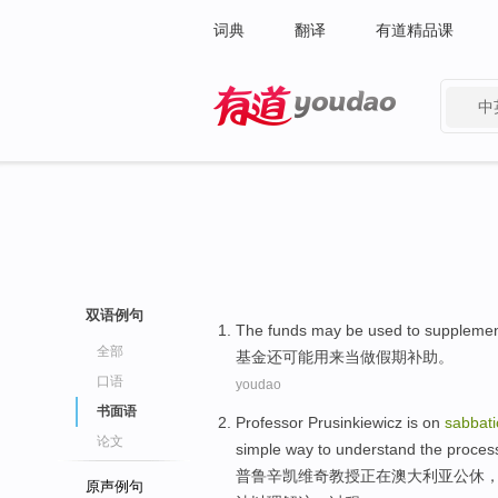
词典
翻译
有道精品课
中
有道 - 网易旗下搜索
双语例句
The funds
may be
used to
supplemen
全部
基金
还
可能
用来
当做
假期
补助。
口语
youdao
书面语
Professor
Prusinkiewicz
is on
sabbati
论文
simple
way
to
understand
the
proces
普鲁辛
凯维奇
教授
正在
澳大利亚
公休
原声例句