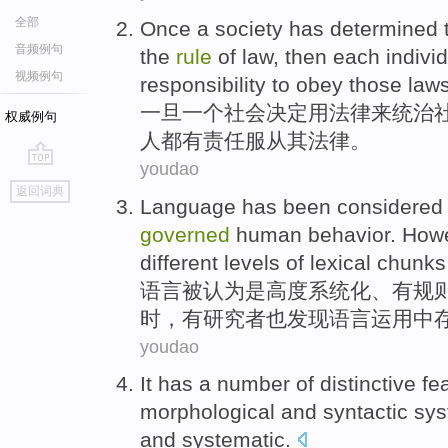
全部
Once
a
society
has determined
t
音频例句
the
rule
of
law
,
then
each
indivi
视频例句
responsibility
to obey
those
law
一旦
一
个
社会
决定
用
法律
来
统治
权威例句
人
都
有
责任
服从
其法律。
youdao
go
返回词典
top
Language
has been
considered
governed
human
behavior
.
How
different
levels
of
lexical
chunks
语言
被
认为是
高度
系统化
、有
规
时
，
有
研究者也发现
语言
运用
中
youdao
It
has
a
number
of distinctive
fe
morphological
and
syntactic
sy
and
systematic
.