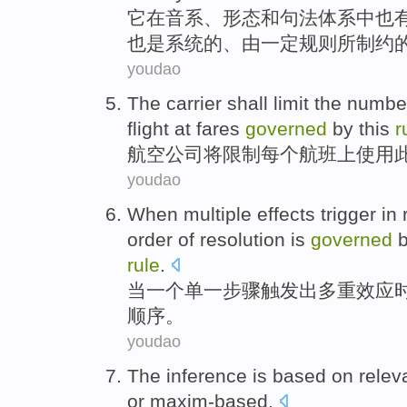
它
在
音系
、
形态
和
句法
体系
中
也
也是
系统
的、由一定规则所制约
youdao
The carrier
shall
limit
the
numbe
flight
at
fares
governed
by
this
r
航空
公司
将
限制
每个
航班
上
使用
youdao
When
multiple
effects
trigger
in
order
of resolution is
governed
b
rule
.
当
一个
单一
步骤
触发
出
多重
效应
顺序
。
youdao
The
inference
is
based
on
relev
or
maxim-based
.