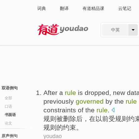
词典
翻译
有道精品课
云笔记
中英
有道 - 网易旗下搜索
双语例句
After a
rule
is
dropped
,
new
dat
全部
previously
governed
by the
rule
口语
constraints
of
the
rule
.
书面语
规则
被
删除后
，
在以前
受
规则约
论文
规则的
约束
。
youdao
原声例句