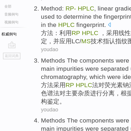
全部
Method
:
RP-
HPLC
,
linear
gradi
音频例句
used
to
determine
the
fingerprin
视频例句
in the
HPLC
fingerprint.
方法
：利用
RP
HPLC
，
采用线性
权威例句
定
，
并
应用
LC
/
MS
技术指认
指纹
youdao
go
返回词典
top
Methods
The
components
were
main
impurities
were
separated
chromatography
, which were
ide
方法
采用
RP
HPLC
法对荧光素钠
色谱法
对
主要
杂质
进行
分离
，根
构
鉴定
。
youdao
Methods
The
components
were
main
impurities
were
separated