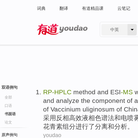
词典
翻译
有道精品课
云笔记
中英
有道 - 网易旗下搜索
双语例句
RP-HPLC
method
and
ESI
-
MS
w
全部
and
analyze
the component of a
口语
of Vaccinium
uliginosum
of Chin
书面语
采用反相高效液相
色谱
法
和
电喷
论文
花青素组分进行
了
分离
和
分析
。
youdao
原声例句