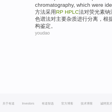
chromatography
, which were
ide
方法
采用
RP
HPLC
法对荧光素钠
色谱法
对
主要
杂质
进行
分离
，根
构
鉴定
。
youdao
关于有道
Investors
有道智选
官方博客
技术博客
诚聘英