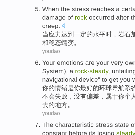
When
the
stress
reaches
a cert
damage
of
rock
occurred
after
t
creep.
当
应力
达到
一定
的
水平
时，
岩石
和
稳态
蠕变。
youdao
Your
emotions
are
your
very
ow
System
),
a
rock-
steady
, unfaili
navigational
device
" to
get
you
你
的
情绪
是
你
最好
的环球
导航
系
不会失败，没有偏差，
属于你个
去
的
地方
。
youdao
The
characteristic
stress
state
o
constant
before
its
losing
steady