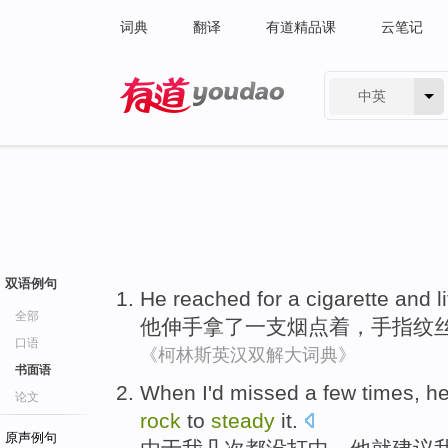
词典
翻译
有道精品课
云笔记
中英
有道 - 网易旗下搜索
双语例句
He
reached for
a cigarette
and li
全部
他
伸手
拿了
一支
烟点着，
手指
纹
口语
《柯林斯英汉双解大词典》
书面语
When
I
'd missed
a few
times
,
h
论文
rock
to
steady
it.
原声例句