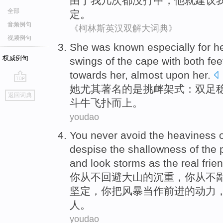
由于
我
几
次
都
没
打中，
他
就建议
全部
定。
音频例句
《柯林斯英汉双解大词典》
视频例句
She
was
known
especially
for h
权威例句
swings
of the
cape
with both
fe
towards her, almost
upon
her.
她
尤其
著名
的
是
挑衅架式：双
足
go
返回词典
top
斗牛
飞扑而上。
youdao
You
never
avoid
the
heaviness
despise
the
shallowness
of the 
and look
storms
as
the
real
frie
你
从不
回避
大山
的
沉重
，你从不
坚定
，你把
风暴
当作
前进的动力
人
。
youdao