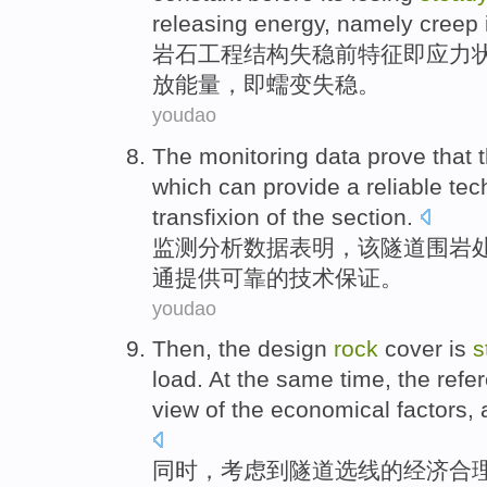
releasing
energy
,
namely
creep
岩石工程
结构
失
稳
前
特征
即
应力
放
能量
，即
蠕
变失稳。
youdao
The
monitoring
data
prove that
which
can
provide
a
reliable
tec
transfixion
of
the
section
.
监测分析
数据
表明
，
该
隧道
围岩
通
提供
可靠
的
技术
保证。
youdao
Then, the
design
rock
cover is
s
load
. At
the
same
time,
the
refe
view
of
the
economical
factors,
同时
，考虑到隧道选线
的
经济
合