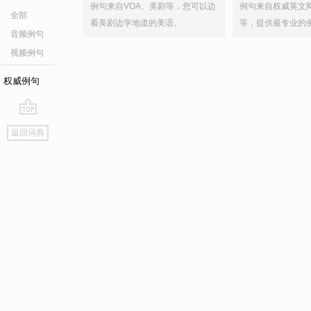
例句来自VOA、美剧等，您可以边
例句来自权威英文
全部
看美剧边学地道的美语。
等，提供最专业的
音频例句
视频例句
权威例句
go
返回词典
top