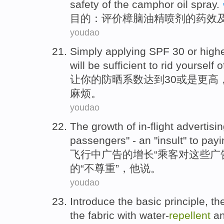
safety
of
the
camphor
oil
spray.
目的
：
评价
樟脑
油
精
喷剂
的
药效
youdao
Simply applying
SPF
30
or
high
will
be sufficient
to rid
yourself
o
让你的
防晒
系数达到
30
或是
更高
麻烦
。
youdao
The
growth
of
in-flight
advertisi
passengers
" -
an
"
insult
" to
payi
飞行中
广告
的
增长
“
乘客
对
这些
广
的“不
尊重
”，
他
说
。
youdao
Introduce
the
basic
principle
,
th
the
fabric
with
water-
repellent
an