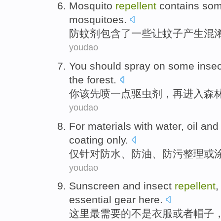
Mosquito
repellent
contains
so
mosquitoes
.
防
蚊
剂
包含了
一些
让
蚊子产生混
youdao
You
should
spray on
some
inse
the
forest
.
你
该
先
喷
一点
驱虫剂
，再
进入
森
youdao
For materials with water,
oil
an
coating
only
.
仅
针对防水、防
油
、
防污
整理
或
youdao
Sunscreen
and
insect
repellent
essential gear
here
.
这里
最需要的
不是
衣服
或者帽子