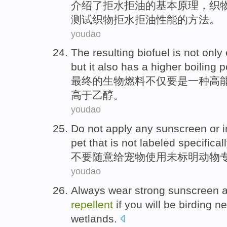
介绍
了
拒水拒油
的
基本
原理
，
织
测试
织物拒水拒油性能的
方法
。
youdao
The resulting
biofuel
is
not only
but it
also has
a
higher
boiling
p
最终
的
生物燃料
不仅
要是
一
种
高
高于
乙醇
。
youdao
Do
not
apply any
sunscreen
or
pet
that is
not
labeled
specificall
不要
随意
给
宠物
使用
未
标明
动物
youdao
Always
wear
strong
sunscreen
a
repellent
if
you
will
be
birding
ne
wetlands
.