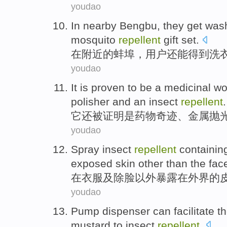
youdao
In
nearby
Bengbu
, they
get
was
mosquito
repellent
gift set.
在
附近
的
蚌埠
，用户还
能得到
洗
youdao
It
is proven
to
be a
medicinal
wo
polisher and
an insect
repellent
.
它
还
被
证明
是
药物
奇迹
、
金属
抛
youdao
Spray
insect
repellent
containin
exposed
skin
other than the
fac
在
衣服
及
除
脸
以外
暴露在外界
的
youdao
Pump dispenser can facilitate
t
mustard
to
insect
repellent
.