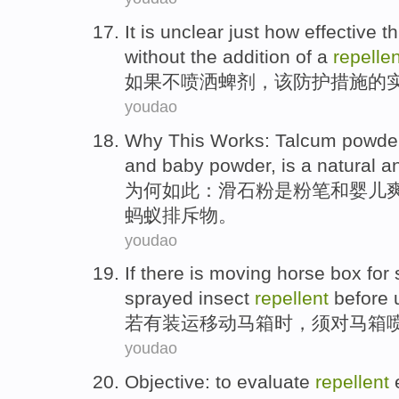
It
is
unclear
just how
effective
th
without
the addition
of
a
repellen
如果
不
喷洒蜱剂
，
该
防护
措施
的
youdao
Why
This
Works:
Talcum
powde
and
baby
powder,
is a
natural
an
为何
如此
：
滑石粉
是
粉笔
和
婴儿
蚂蚁
排斥物
。
youdao
If
there is
moving
horse
box
for
sprayed
insect
repellent
before 
若
有
装运
移动
马
箱
时，
须
对马箱
youdao
Objective
: to
evaluate
repellent
e