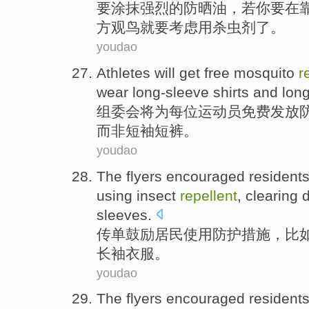
要
涂抹
强烈的
防晒油
，
若
你
要
在
方观鸟就要
考虑
用
杀虫剂
了。
youdao
Athletes
will
get free
mosquito
r
wear
long-sleeve
shirts
and long
组委会
将
为每位
运动员
免费
发放
而非短袖短裤。
youdao
The flyers
encouraged
resident
using
insect
repellent
,
clearing
d
sleeves
.
传单
鼓励
居民
使用
防护措施，
比
长袖衣服。
youdao
The flyers
encouraged
resident