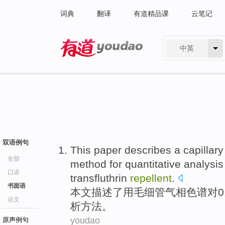
词典
翻译
有道精品课
云笔记
中英
有道 - 网易旗下搜索
双语例句
This paper
describes
a capillary
全部
method
for
quantitative
analysis
口语
transfluthrin
repellent
.
书面语
本文
描述了
用
毛细管
气
相色谱
对0
论文
析
方法
。
youdao
原声例句