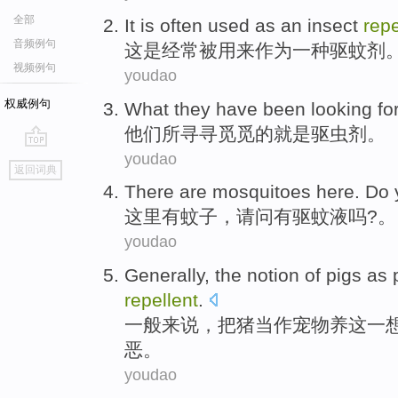
全部
It
is
often
used
as
an
insect
repe
音频例句
这
是
经常
被用来
作为
一种
驱
蚊剂
视频例句
youdao
权威例句
What
they
have been looking fo
他们
所
寻寻觅觅
的
就是
驱虫剂
。
youdao
go
返回词典
top
There
are
mosquitoes
here
.
Do 
这里
有
蚊子
，
请问
有
驱
蚊液吗?。
youdao
Generally
,
the notion
of
pigs
as
repellent
.
一般来说
，把
猪
当作
宠物养
这
一
恶。
youdao