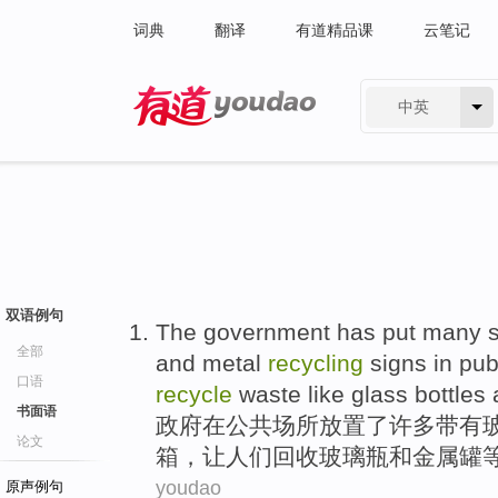
词典
翻译
有道精品课
云笔记
中英
有道 - 网易旗下搜索
双语例句
T
he government has put many sp
全部
and metal
recycling
signs in pub
口语
recycle
waste like glass bottles
书面语
政
府在公共场所放置了许多带有
论文
箱，让人们回收玻璃瓶和金属罐
youdao
原声例句