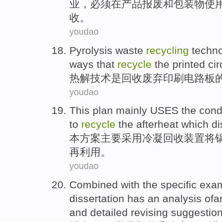
业
，必须
在
产品报废
和
包装物
使
收。
youdao
Pyrolysis
waste
recycling
techn
ways
that
recycle
the
printed
cir
热解
技术
是
回收废弃
印刷
电路板
youdao
This
plan
mainly
USES the
cond
to
recycle
the
afterheat
which
di
本
方案
主要
采用
冷凝
回收
装置
将
再利用
。
youdao
Combined with
the
specific
exa
dissertation has an
analysis
ofa
and
detailed
revising
suggestio