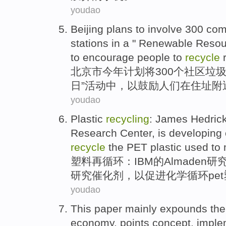
youdao
Beijing
plans
to involve
300
com
stations in a "
Renewable
Resou
to
encourage
people
to
recycle
r
北京市
今年
计划
将
300个
社区
垃
日
”活动中，
以
鼓励
人们
在
住址
附
youdao
Plastic
recycling
:
James
Hedric
Research
Center
, is developing
recycle
the
PET
plastic
used to
塑料
再
循环
：
IBM
的
Almaden
研
研究
催化剂
，以
促进
化学
循环
pet
youdao
This paper mainly
expounds
th
economy
,
points
concept
,
imple