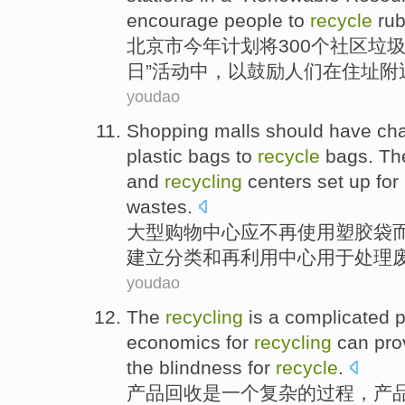
encourage
people
to
recycle
rub
北京市
今年
计划
将
300个
社区
垃
日
”活动中，
以
鼓励
人们
在
住址
附
youdao
Shopping malls
should
have
ch
plastic
bags
to
recycle
bags
.
Th
and
recycling
centers
set up
for
wastes
.
大型
购物
中心
应
不再
使用
塑胶
袋
建立
分类
和
再利用
中心
用于
处理
youdao
The
recycling
is
a
complicated
p
economics
for
recycling
can
pro
the
blindness
for
recycle
.
产品
回收
是
一个
复杂
的
过程
，产