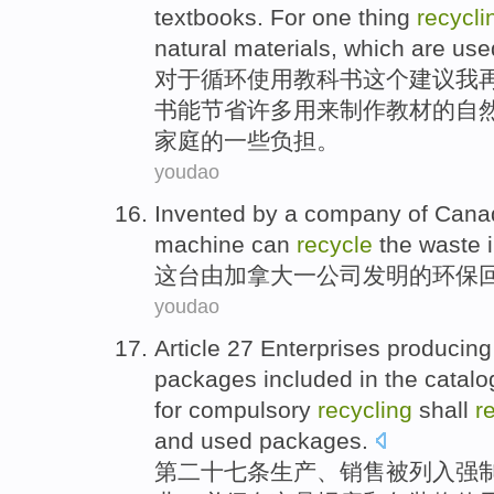
textbooks
. For one thing
recycli
natural
materials,
which
are
use
对于
循环
使用
教科书
这个
建议
我
书
能
节省
许多
用来
制作
教材
的
自
家庭的一些负担。
youdao
Invented
by
a
company
of
Cana
machine
can
recycle
the waste
这
台
由
加拿大
一
公司
发明
的
环保
youdao
Article 27
Enterprises
producing
packages
included
in
the
catalo
for
compulsory
recycling
shall
r
and
used
packages
.
第二十七
条
生产
、
销售
被列入
强