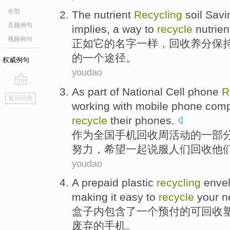
全部
The
nutrient
Recycling
soil
Savi
音频例句
implies,
a
way
to
recycle
nutrien
视频例句
正如它
的
名字
一样，
回收
养分
保
的
一个
途径
。
权威例句
youdao
As
part of
National
Cell
phone
R
go
返回词典
top
working
with
mobile
phone
comp
recycle
their
phones
.
作为
全国
手机
回收
周活动
的
一部
努力，
希望
一起说服
人们
回收
他
youdao
A
prepaid
plastic
recycling
envel
making
it
easy to
recycle
your
n
盒子
内
包含
了
一个
预付
的
可
回收
废弃
的手机。