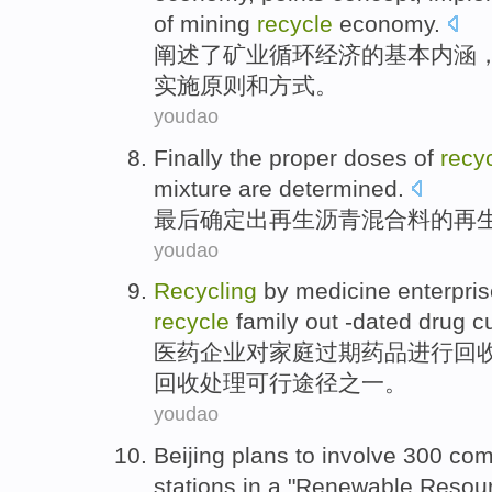
of
mining
recycle
economy.
阐述
了
矿业
循环
经济
的
基本
内涵
实施
原则
和
方式
。
youdao
Finally the
proper
doses
of
recy
mixture
are determined
.
最后
确定
出
再生
沥青
混合料
的
再
youdao
Recycling
by
medicine
enterpri
recycle
family
out -dated
drug
cu
医药
企业
对
家庭
过期
药品
进行
回
回收处理可行
途径
之一
。
youdao
Beijing
plans
to involve
300
com
stations in a "
Renewable
Resou