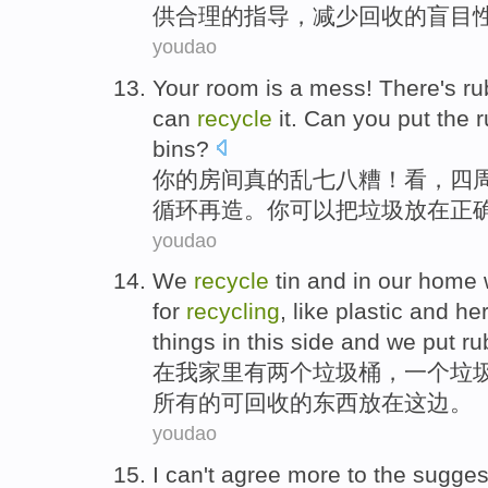
供
合理
的
指导
，
减少
回收
的
盲目
youdao
Your
room
is
a mess
! There's
ru
can
recycle
it.
Can
you put the
r
bins
?
你
的
房间
真的
乱七八糟
！看，
四
循环
再造。你可以把垃圾放在
正
youdao
We
recycle
tin and
in
our
home
for
recycling
,
like
plastic
and he
things
in this side and we
put
rub
在
我
家里
有
两个
垃圾桶
，
一个
垃
所有
的
可回收的
东西
放在
这边
。
youdao
I
can't
agree
more
to
the
sugges