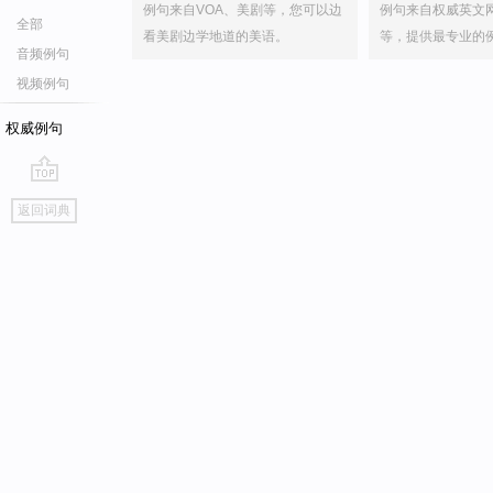
例句来自VOA、美剧等，您可以边
例句来自权威英文
全部
看美剧边学地道的美语。
等，提供最专业的
音频例句
视频例句
权威例句
go
返回词典
top