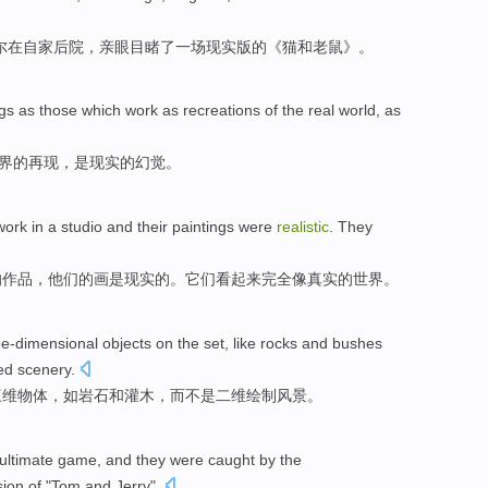
尔
在
自家
后院，
亲眼目睹了
一场
现实
版
的《猫和老鼠》。
gs
as
those which work
as recreations
of
the
real
world
,
as
界
的
再现
，是
现实
的幻觉。
work
in
a
studio
and their
paintings
were
realistic
.
They
的
作品
，他们的
画
是
现实
的。
它们
看起来
完全
像
真实
的
世界
。
ee-dimensional
objects
on
the
set
,
like
rocks
and
bushes
ed
scenery
.
三
维
物体
，
如
岩石
和
灌木
，
而
不是二
维
绘制
风景。
ultimate
game
, and
they were caught
by
the
sion
of
"
Tom
and
Jerry
".