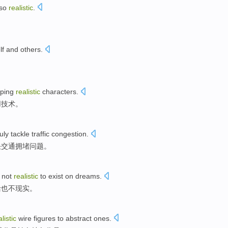
lso
realistic
.
lf
and
others
.
。
ping
realistic
characters
.
用
技术
。
ruly
tackle
traffic
congestion
.
决
交通
拥堵问题
。
s not
realistic
to
exist
on dreams.
活
也
不
现实
。
listic
wire
figures to
abstract
ones.