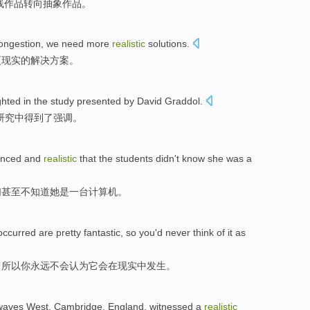
线
作品转向抽象作品。
ongestion
,
we
need
more
realistic
solutions
.
更
现实
的
解决
方案。
ghted
in
the
study
presented by David
Graddol
.
研究
中得到了
强调
。
nced
and
realistic
that
the students
didn't
know
she
was
a
们甚至
不
知道
她
是
一
台计算机
。
occurred
are
pretty fantastic
,
so
you
'd never
think
of
it
as
，
所以
你
永远
不会
认为
它
会
在
现实
中
发生
。
waves
West,
Cambridge
,
England
,
witnessed
a
realistic