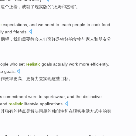
师
逮
个正着，成就
了
现实
版
的
“
汤姆
和杰瑞”。
c
expectations
, and we need to
teach
people
to
cook
food
ly
and
friends
.
的
期望
，我们需要
教会
人们
烹饪
足够
好的
食物
与
家人
和
朋友
分
ople who
set
realistic
goals
actually
work
more efficiently
,
se
goals
.
工作
效率
更高
、
更
努力
去
实现
这些
目标。
s
commitment
were
to sportswear
, and
the distinctive
and
realistic
lifestyle
applications
.
，
其
独有的
特点
是
解决问题
的
独创性
和在
现实
生活方式中的实