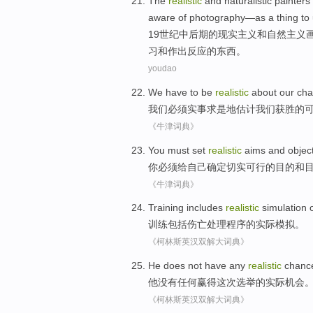
The
realistic
and
naturalistic
painters
aware of
photography
—
as
a
thing
to
19
世纪
中后期
的
现实
主义
和
自然
主义
习
和
作出反应
的
东西
。
youdao
We
have to
be
realistic
about
our
cha
我们
必须
实事求是地估计
我们
获胜
的
《牛津词典》
You
must
set
realistic
aims
and
objec
你
必须
给
自己
确定
切实可行
的
目的
和
《牛津词典》
Training
includes
realistic
simulation
训练
包括
伤亡处理
程序
的
实际
模拟
。
《柯林斯英汉双解大词典》
He
does not have
any
realistic
chanc
他
没有
任何
赢得
这次
选举
的
实际
机会
《柯林斯英汉双解大词典》