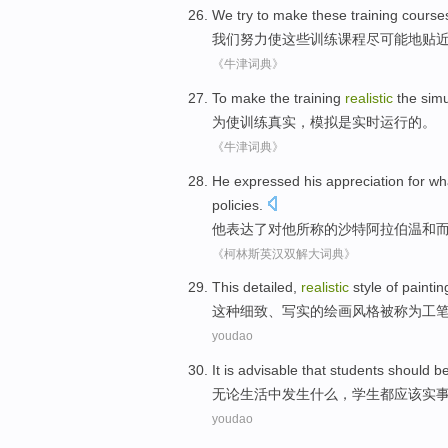
We
try to
make
these
training
course
我们
努力
使
这些
训练
课程
尽可能地
贴
《牛津词典》
To
make the
training
realistic
the
simu
为
使
训练
真实
，
模拟
是
实时
运行
的。
《牛津词典》
He
expressed
his
appreciation
for
wh
policies
.
他
表达
了
对
他
所
称
的
沙特
阿拉伯
温和
《柯林斯英汉双解大词典》
T
his detailed,
realistic
style of painti
这
种细致、写实的绘画风格被称为工
youdao
I
t is advisable that students should b
无
论生活中发生什么，学生都应该实
youdao