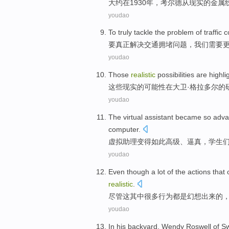
大约
在
1930年，
考尔
德
从
现实
的
金属
youdao
To
truly
tackle
the
problem
of
traffic
c
要
真正
解决
交通
拥堵
问题
，
我们
需要
youdao
Those
realistic
possibilities
are
highli
这些
现实
的
可能性
在
大卫·格拉
多尔
的
youdao
The virtual
assistant
became
so
adva
computer
.
虚拟
助理
变得
如此
高级
、
逼真
，
学生
youdao
Even though
a lot
of the
actions
that
realistic
.
尽管
这其中
很多
行为
都是
幻想
出来的
youdao
In
his backyard
,
Wendy
Roswell
of
S