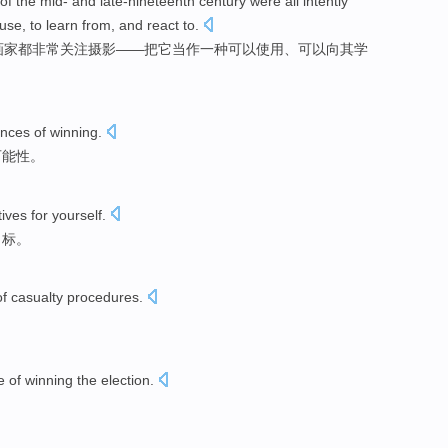
of
the
mid- and
late-nineteenth
century
were all
intently
use
, to
learn
from, and
react
to.
画家
都
非常关注
摄影
——把它
当作
一种
可以
使用
、可以向其
学
nces
of
winning
.
可能性
。
tives
for
yourself
.
目标
。
of
casualty
procedures
.
e
of
winning
the election
.
。