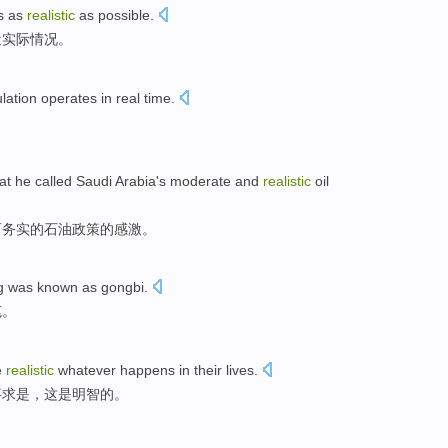
s
as
realistic
as
possible
.
近实际情况
。
lation
operates
in
real time
.
at
he
called
Saudi Arabia
's
moderate
and
realistic
oil
而
务实
的石油政策的
感激
。
ng was known as gongbi.
笔。
e
realistic
whatever happens in their lives.
事求是，这是明智的。