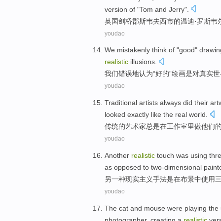
version
of
"Tom and Jerry".
英国
剑桥
郡斯韦夫西市
的
温迪
·
罗斯
韦
youdao
We
mistakenly
think
of "
good
"
drawin
realistic
illusions
.
我们
错误地
认为
“
好的
”
绘画
是
对
真实
世
youdao
Traditional
artists
always
did
their
art
looked
exactly
like
the
real
world
.
传统
的
艺术家
总是
在
工作室里
做
他们
youdao
Another
realistic
touch
was
using
thr
as opposed
to
two-dimensional
paint
另一种
现实主义
手法
是
在
布景
中
使用
youdao
The cat and
mouse
were
playing
the
photographer
, creating
a
realistic
ver