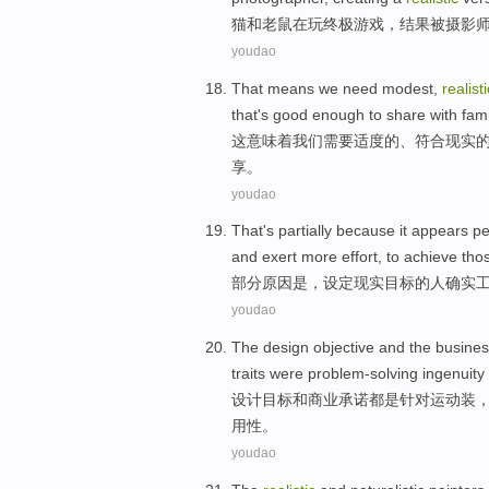
猫和老鼠
在玩
终极
游戏
，结果被
摄影
youdao
That
means
we
need
modest
,
realisti
that's
good
enough
to
share
with
fami
这
意味着
我们
需要
适度的
、
符合现实
享
。
youdao
That's
partially
because it
appears
pe
and exert
more
effort
,
to
achieve
tho
部分
原因
是，
设定
现实
目标
的
人
确实
youdao
The
design
objective
and
the
busines
traits
were
problem-solving
ingenuity
设计
目标
和
商业
承诺
都
是
针对
运动装
用性。
youdao