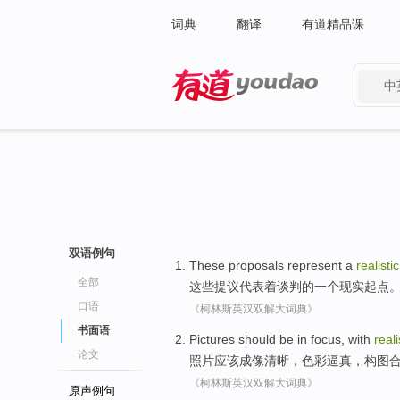
词典
翻译
有道精品课
中
有道 - 网易旗下搜索
双语例句
These
proposals
represent
a
realistic
全部
这些
提议
代表着
谈判
的
一个
现实
起点
口语
《柯林斯英汉双解大词典》
书面语
Pictures
should be
in
focus
,
with
reali
论文
照片
应该
成像
清晰
，
色彩
逼真
，构图
《柯林斯英汉双解大词典》
原声例句