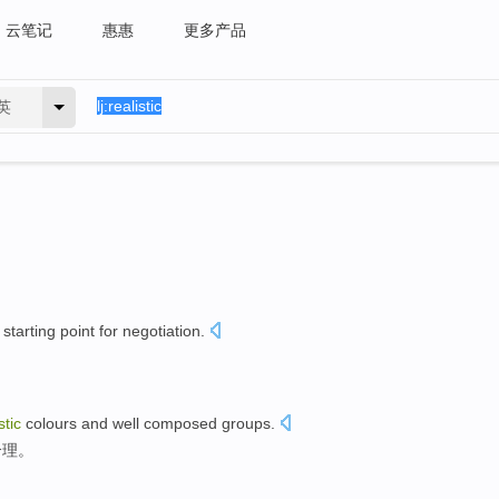
云笔记
惠惠
更多产品
英
starting point
for
negotiation
.
。
stic
colours
and well composed groups.
合理。