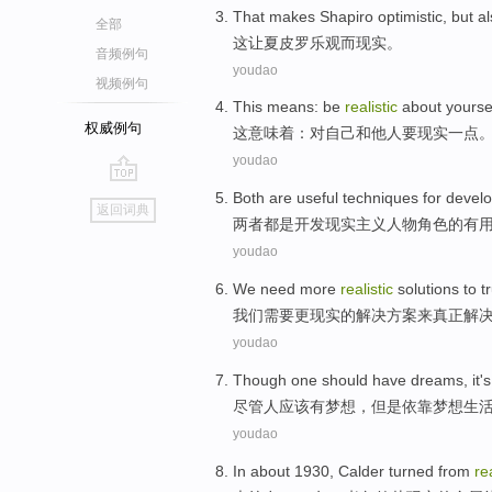
That
makes
Shapiro
optimistic
,
but
a
全部
这
让
夏皮罗
乐观
而
现实
。
音频例句
youdao
视频例句
This
means
:
be
realistic
about
yourse
权威例句
这
意味着
：
对
自己
和
他人
要
现实一点
youdao
go
Both
are
useful
techniques
for
develo
返回词典
top
两者都
是
开发
现实主义
人物角色
的有
youdao
We
need
more
realistic
solutions
to
t
我们
需要
更
现实
的
解决
方案
来
真正
解
youdao
Though
one
should
have
dreams
, it
'
尽管
人
应该
有
梦想
，但是依靠梦想
生
youdao
In about
1930,
Calder turned
from
rea