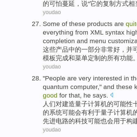
的可怕
蔓延
，说“它
的
复制
方式
相
youdao
Some
of
these
products
are
qui
everything
from
XML
syntax
hig
completion
and
menu
customiza
这些
产品
中的
一部分
非常
好
，
并
模板
完成
和
菜单
定制
的
所有
功能
youdao
"
People
are
very
interested
in
th
quantum
computer
,"
and
these
good
for
that, he
says
.
人们
对
建造
量子
计算机
的
可能性
的
系统
可能
会有利于量子计算机的建
先进电路的科技可能也会用于构
youdao