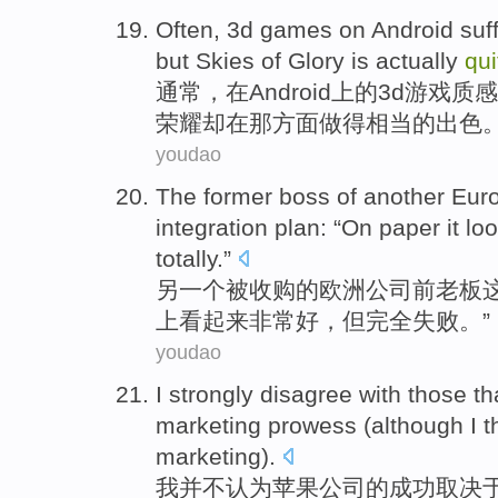
Often
,
3
d
games
on Android
suf
but
Skies
of
Glory
is actually
qui
通常
，
在
Android上的
3
d
游戏
质感
荣耀
却
在
那
方面
做得相当
的出色
youdao
The
former
boss
of
another
Eur
integration
plan
: “
On
paper
it lo
totally
.”
另一个
被收购
的
欧洲
公司
前
老板
上
看起来
非常
好
，
但
完全
失败
。”
youdao
I
strongly disagree with those th
marketing
prowess (
although
I t
marketing).
我
并不认为苹果
公司的
成功
取决