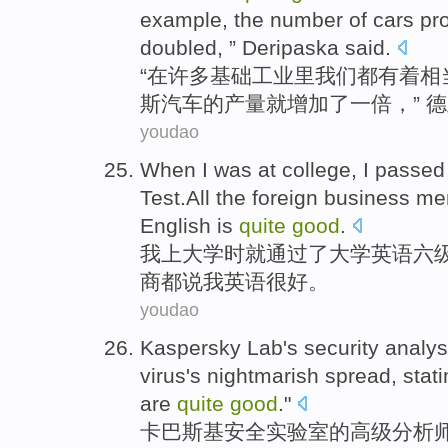
example
, the number
of
cars
pr
doubled
, ”
Deripaska
said
.
“
在
许多
基础
工业里
我们
都有着
相
斯
汽车
的产量
就增加了一倍
，” 
youdao
When
I
was at
college
, I
passed
Test.All
the
foreign
business me
English
is
quite
good
.
我
上
大学
时
就
通过
了大学
英语
六
商
都
说
我
英语
很
好
。
youdao
Kaspersky
Lab
's
security
analys
virus
's
nightmarish spread, statin
are
quite
good
."
卡巴斯基
安全
实验室
的
高级
分析