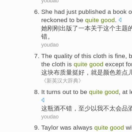
youdao
She
had just
published
a
book
o
reckoned
to
be
quite
good
.
她
刚刚
出版
了一
本
关于
这个
主题
错
。
youdao
The
quality
of this
cloth
is
fine
, 
the cloth is
quite
good
except for
这块布
质量
挺好
，
就是
颜色差点
《新英汉大辞典》
It
turns
out to be
quite
good
,
at 
这
瓶酒
不错
，
至少
以
我
不太
会品
youdao
Taylor
was
always
quite
good
wi