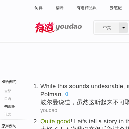
词典
翻译
有道精品课
云笔记
中英
有道 - 网易旗下搜索
双语例句
While
this
sounds
undesirable
, 
全部
Polman
.
口语
波尔
曼
说道
，
虽然
这
听起来
不可
书面语
youdao
论文
Q
uite
good
! Let's tell a story in
原声例句