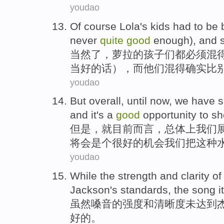
youdao
Of course
Lola
's
kids
had
to be
never
quite
good
enough
),
and
当然
了，
萝
拉
的
孩子
们
都
必须
混
当
好的
话），而他们混得确实比
youdao
But
overall
,
until now
,
we
have
and
it
's a
good
opportunity
to s
但是
，就
目前
而言，
总体
上
我们
将会
是个
很好的
机会
我们
把
这种
youdao
While
the
strength
and
clarity
of
Jackson's
standards
,
the
song
i
虽然
嗓音
的
强度
和
清晰度
未达到
好的
。