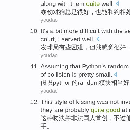
along
with them
quite
well
.
泰勒
对
狗
总是
很
好
，
也
能
和狗
相
youdao
It's
a bit more
difficult
with the
s
court, I served
well
.
发球局
有些
困难
，但
我
感觉
很
好
youdao
Assuming that
Python
's
random
of
collision
is
pretty
small
.
假设
python
的
random
模块
相当
好
youdao
This
style of
kissing
was not
inv
they
are
probably
quite
good
at
这种
吻
法
并非
法国
人
首创
，
不过
手
。