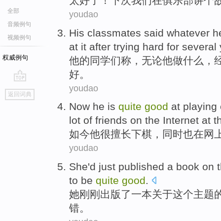
太
好了！下次我们在俱乐部讲个
全部
youdao
音频例句
H
is classmates said whatever h
视频例句
at it after trying hard for several
权威例句
他
的同学们称，无论他做什么，
好。
youdao
go
返回词典
top
N
ow he is
quite
good
at playing
lot of friends on the Internet at
如
今他很擅长下棋，同时也在网
youdao
She
'd just
published
a
book
on
to
be
quite
good
.
她
刚刚
出版
了一
本
关于
这个
主题
错
。