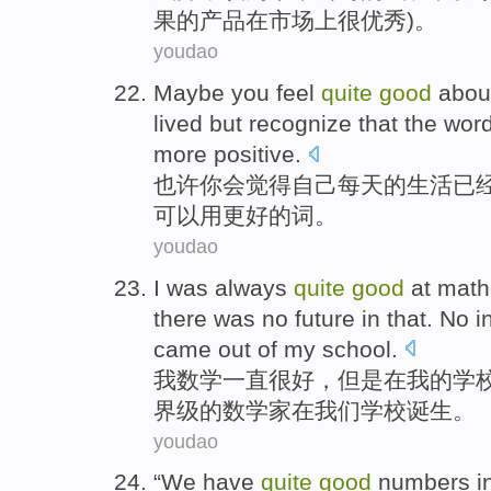
果的产品
在
市场上
很
优秀)。
youdao
Maybe
you
feel
quite
good
abou
lived
but
recognize that
the
wor
more positive.
也许
你
会觉得
自己
每天
的
生活
已
可以
用
更好
的
词
。
youdao
I
was always
quite
good
at
math
there
was
no
future
in that. No
i
came out of
my
school
.
我
数学
一直
很
好
，
但是
在
我
的
学
界级
的数学家在我们学校诞生。
youdao
“
We
have
quite
good
numbers
i