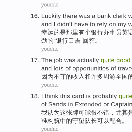
youdao
Luckily
there
was
a
bank
clerk 
and
I
didn’t have to rely
on
my
w
幸运
的
是
那里
有
个
银行
办事员
英
劲的“银行口语”回答。
youdao
The job
was actually
quite
good
and
lots
of
opportunities
of
trave
因为
不菲
的
收入
和
许多
周游全国
youdao
I
think
this
card
is
probably
quit
of Sands
in
Extended
or
Captai
我
认为
这
张牌
可能
很
不错
，
尤其
准
构筑
中的
守望
队长
可以配合。
youdao