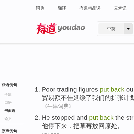
词典
翻译
有道精品课
云笔记
中英
有道 - 网易旗下搜索
双语例句
Poor
trading figures
put
back
ou
全部
贸易额
不佳
延缓了
我们
的
扩张
计
口语
《牛津词典》
书面语
H
e stopped and
put
back
the st
论文
他
停下来，把草莓放回原处。
原声例句