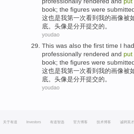
professionally
rendered
and
put
book; the
figures
were
submitte
这
也是
我
第一
次
看到
我
的
画像
被
底
。
头像
是
分开
提交
的。
youdao
This
was also
the first
time
I
had
professionally
rendered
and
put
book; the
figures
were
submitte
这
也是
我
第一
次
看到
我
的
画像
被
底
。
头像
是
分开
提交
的。
youdao
关于有道
Investors
有道智选
官方博客
技术博客
诚聘英