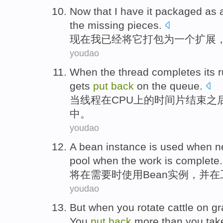
Now that
I
have
it
packaged
as
the
missing
pieces.
现在
我
已经将
它
打包
为
一个
扩展
youdao
When
the
thread
completes its 
gets
put
back
on
the
queue
.
当
线程
在
CPU
上
的时间
片
结束之
中
。
youdao
A
bean
instance is
used
when
n
pool
when
the work is
complete
.
将在
需要时
使用
Bean
实例
，
并
在
youdao
But
when
you
rotate
cattle
on
gr
You
put
back
more
than
you
tak