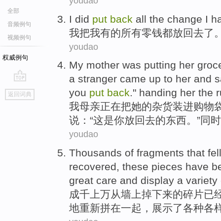
youdao
全部
I
did
put
back
all the change I h
音频例句
我
把我有的所有零钱都放回去了
视频例句
youdao
权威例句
M
y mother was putting her groc
a stranger came up to her and sa
go
you
put
back
." handing her the 
返回词典
top
我
母亲正在把她的杂货装进购物
说：“这是你放回去的东西。”同
youdao
Thousands
of
fragments
that
fel
recovered
,
these
pieces
have b
great care
and
display
a
variety
成千
上万
从
墙上
掉下来的
碎片
已
地
重新
拼在
一起，
展示
了
各种各