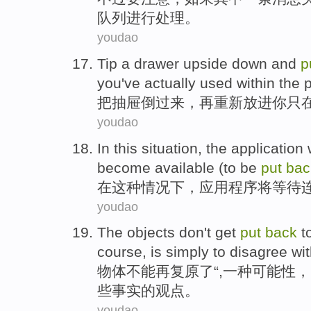
队列
进行
处理。
youdao
Tip a
drawer
upside
down and
p
you
've actually used
within the 
把
抽屉
倒过来
，再
重新放进
你
只
youdao
In
this
situation
, the
application
become
available (
to be
put
bac
在
这种
情况下
，
应用程序
将
等待
youdao
The
objects
don't
get
put
back
t
course
,
is
simply
to
disagree wi
物体
不能
再
复原
了“,
一种
可能性
，
些
事实的观点。
youdao