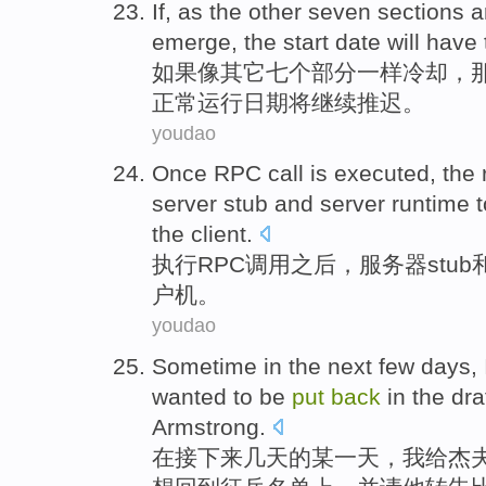
If
,
as
the
other
seven
sections
a
emerge
, the start
date
will have
如果
像
其它
七个
部分
一样
冷却，
正常运行
日期
将继续推迟。
youdao
Once
RPC
call
is executed,
the 
server
stub
and
server
runtime
t
the client
.
执行RPC
调用
之后，
服务器
stub
户机
。
youdao
Sometime
in
the next
few days
,
wanted to
be
put
back
in the
dra
Armstrong
.
在
接下来
几天
的
某一天
，
我
给
杰