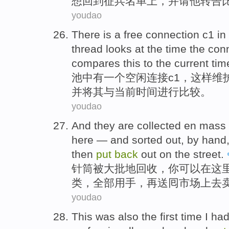
想
回到
征兵名单上
，
并
请
他
转告
youdao
There is
a
free
connection
c1
in
thread
looks at
the
time
the
conn
compares
this to
the current
tim
池
中
有
一个
空闲
连接
c1
，
这样
维
并
将其与
当前
时间进行
比较
。
youdao
And they
are
collected
en
mass
here
— and
sorted
out,
by
hand
then
put
back
out
on the
street
.
针筒
被
大批
地
回收
，
你
可以
在这
类
，全部
用
手
，
再
送
囘
市场上去
youdao
This
was also
the first
time
I
had