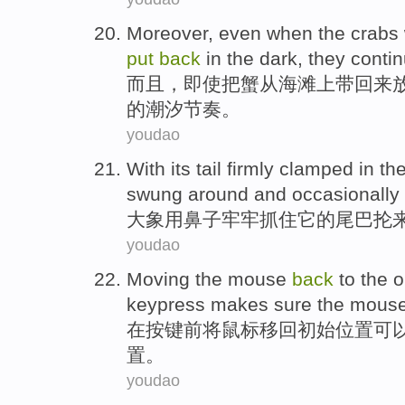
Moreover
,
even when
the
crabs
put
back
in the
dark
,
they
conti
而且
，
即使
把
蟹
从
海滩
上
带回来
的
潮汐
节奏。
youdao
With
its
tail
firmly
clamped in the
swung
around and
occasionally
大象
用
鼻子
牢牢
抓住
它
的
尾巴
抡
youdao
Moving
the
mouse
back
to the
o
keypress
makes sure
the mouse
在
按键
前
将
鼠标
移
回
初始
位置
可
置。
youdao