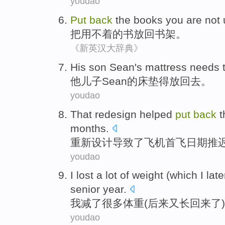
youdao
Put
back
the
books
you are not
把
用不着
的
书
放
回
书架
。
《新英汉大辞典》
His
son
Sean's
mattress
needs 
他
儿子
Sean
的
床垫
得
放
回去
。
youdao
That redesign helped
put
back
t
months
.
重新
设计导致了
飞机
首
飞日期
推
youdao
I
lost
a
lot of
weight
(
which I late
senior year
.
我
减了
很多
体重
(
后来
又
长
回来了
)
youdao