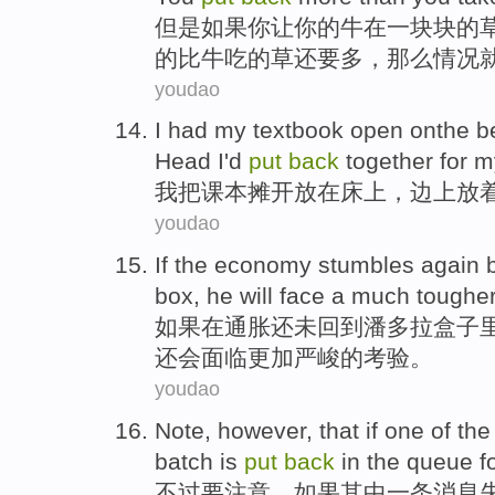
但是
如果
你
让你的
牛
在
一块块的
的比牛吃的草
还要多
，那么情况
youdao
I
had
my textbook
open
onthe
b
Head I'd
put
back
together for
m
我
把
课本
摊开放在
床上
，
边上
放
youdao
If
the
economy
stumbles again 
box
,
he
will
face
a much toughe
如果
在
通胀
还未
回到
潘多拉
盒子
还会
面临
更加
严峻的考验。
youdao
Note
,
however
, that
if
one
of th
batch
is
put
back
in the
queue
f
不过
要注意
，
如果
其中一
条
消息