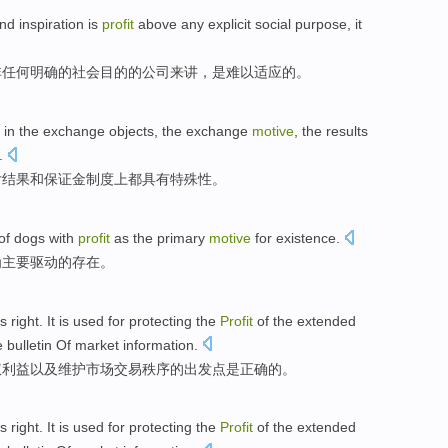
nd
inspiration
is
profit
above
any
explicit
social
purpose
, it
非
任何
明确
的
社会
目的
的
公司
来讲，
是
难以适应的。
in
the
exchange
objects
, the
exchange
motive
,
the results
.
亏
结果
和保证金
制度
上都
具有
特殊性。
of
dogs
with
profit
as
the
primary
motive
for
existence
.
为
主要
驱动
的
存在
。
is
right
. It
is
used for
protecting
the
Profit
of the extended
e bulletin Of
market
information.
权
利益
以及
维护
市场
交易
秩序
的
出发点
是
正确
的。
is
right
. It
is
used for
protecting
the
Profit
of the extended