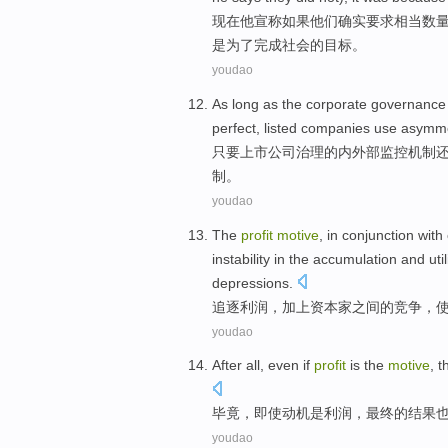
现在
他
宣称
如果
他们
确实
要求
相当
数
是
为了
完成
社会
的
目标
。
youdao
As long as
the
corporate governance
perfect
,
listed
companies
use
asymme
只要
上市
公司
治理
的
内外部
监控
机制
制。
youdao
The
profit
motive
, in
conjunction with
instability
in the
accumulation
and
uti
depressions
.
追逐
利润，
加上
资本家
之间
的
竞争
，
youdao
After all
,
even if
profit
is
the
motive
,
t
毕竟
，
即使
动机
是
利润
，
最终
的
结果
youdao