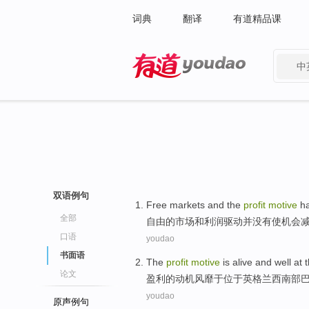
词典
翻译
有道精品课
中
有道 - 网易旗下搜索
双语例句
Free
markets
and
the
profit
motive
h
全部
自由
的
市场
和
利润
驱动
并
没有
使
机会
口语
youdao
书面语
The
profit
motive
is alive and well at 
论文
盈利
的
动机
风靡于位于
英格兰
西南部
youdao
原声例句