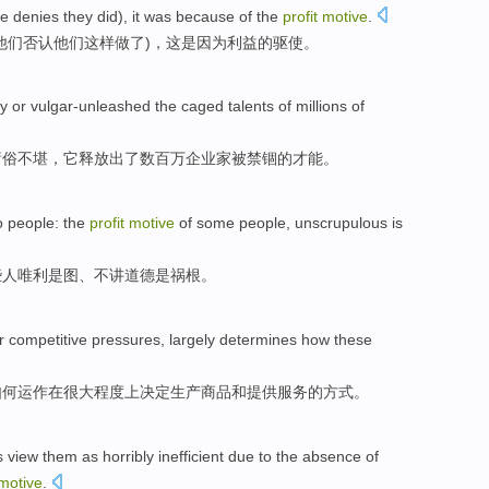
e
denies
they
did),
it
was because
of the
profit
motive
.
他们否认
他们这样
做
了)，
这
是因为
利益
的
驱使。
zy
or vulgar-unleashed the caged
talents
of
millions of
庸俗不堪，它释放出了
数百万
企业家
被禁锢
的
才能
。
o
people
: the
profit
motive
of
some
people
,
unscrupulous
is
些
人
唯利是图
、不讲道德
是
祸根。
r
competitive
pressures
,
largely
determines
how
these
如何
运作
在很大程度上
决定
生产
商品
和
提供服务
的方式。
s
view
them
as
horribly
inefficient
due
to the
absence
of
motive
.