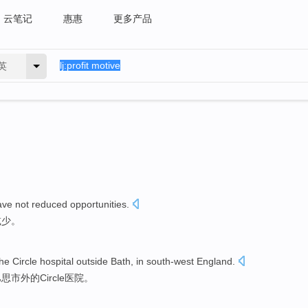
云笔记
惠惠
更多产品
英
ave not
reduced
opportunities
.
减少
。
the
Circle
hospital
outside
Bath
,
in south-west
England
.
巴思
市
外
的
Circle
医院
。