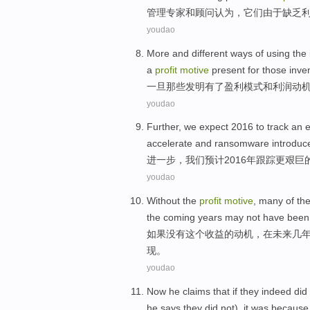
管理
专家
和
顾问
认为
，
它们
由于
缺乏
youdao
More
and different
ways
of
using
the 
a
profit
motive
present for
those
inve
一旦
那些
发明
有了
盈利模式
和
利润
动
youdao
Further
,
we
expect
2016 to
track
an
accelerate
and
ransomware
introduc
进一步
，
我们
预计
2016年
跟踪
更
艰巨
youdao
Without
the
profit
motive
,
many
of
th
the coming
years
may
not
have bee
如果没有
这个
收益
的
动机
，
在
未来
几
现。
youdao
Now
he
claims
that
if
they
indeed did
he says they
did
not),
it
was because