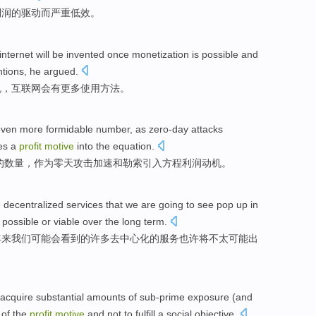
利润
的
驱动
而严重低效
。
internet
will be
invented
once
monetization
is possible
and
ntions
, he argued.
机
，
互联网
会
有
更多
使用
方法
。
even more
formidable
number
,
as
zero-day
attacks
es
a
profit
motive
into the
equation
.
的
数量
，
作为
零天
攻击
加速
和
勒索
引入
方程
利润
动机
。
e
decentralized
services
that
we
are going
to
see
pop up
in
n
possible
or viable over the long term.
年来
我们
可能
会
看到
的
许多
去中心化
的
服务
也许将
不
太可能出
acquire
substantial
amounts
of
sub-prime exposure
(and
of the
profit
motive
and
not
to
fulfill
a
social
objective
.