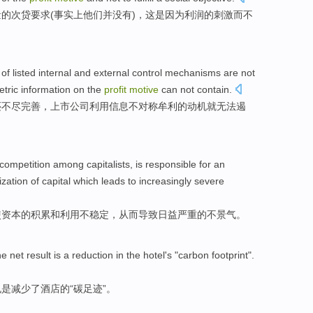
量
的
次
贷
要求(事实上他们
并没有
)，
这
是因为
利润
的
刺激
而
不
of
listed
internal and external
control
mechanisms
are
not
tric
information
on
the
profit
motive
can
not
contain.
还
不尽
完善，上市
公司
利用
信息
不对称
牟利
的
动机
就无法
遏
competition
among
capitalists
, is responsible for an
lization
of
capital
which leads
to
increasingly
severe
使
资本
的
积累
和
利用
不稳定
，从而导致
日益
严重的不景气。
he net
result
is
a
reduction
in
the
hotel
's
"
carbon
footprint
".
也是
减少
了
酒店
的
“
碳
足迹
”。