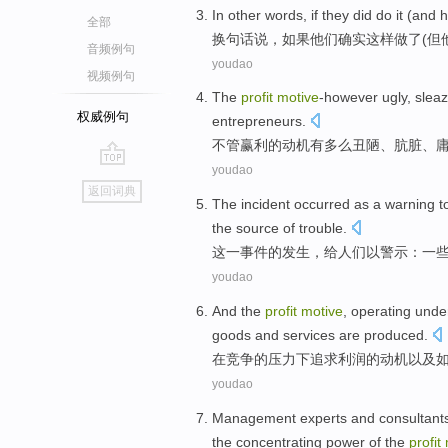
In
other words
,
if
they
did
do
it
(
and
h
全部
换
句
话说，
如果
他们
确实
这样
做
了
(
但
音频例句
youdao
视频例句
The
profit
motive
-however
ugly
,
slea
权威例句
entrepreneurs
.
不管
赢利
的动机有多么
丑陋
、
肮脏
、
youdao
go
返回词典
top
The
incident
occurred
as a
warning
t
the source of trouble.
这
一事件
的
发生
，
给
人们
以
警示
：
一
youdao
And
the
profit
motive
,
operating
unde
goods
and
services
are
produced
.
在
竞争
的
压力下
追求
利润的
动机
以及
youdao
Management
experts
and
consultant
the concentrating power of the
profit