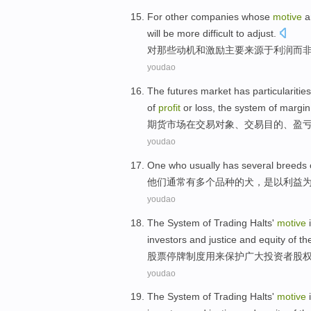
For
other
companies
whose
motive
a
will
be
more difficult
to adjust
.
对
那些
动机
和
激励
主要来源于
利润而
youdao
The futures
market
has particularities
of
profit
or loss, the
system
of
margin
期货
市场
在
交易
对象
、交易
目的
、
盈
youdao
One who
usually
has
several
breeds
他们
通常
有
多个
品种
的
犬
，是以
利益
youdao
The
System
of
Trading
Halts
'
motive
investors
and
justice and
equity
of th
股票
停牌
制度
用来
保护
广大
投资者
股
youdao
The
System
of
Trading
Halts
'
motive