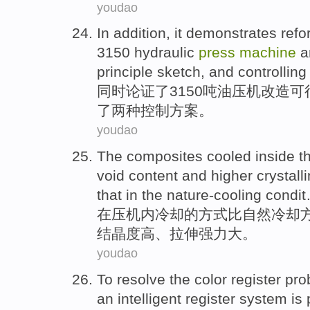
youdao
In addition
, it
demonstrates
refo
3150
hydraulic
press
machine
a
principle
sketch
,
and
controlling
同时
论证
了3150吨
油压机
改造
可
了两种
控制
方案。
youdao
The
composites
cooled
inside t
void content
and
higher crystalli
that in
the
nature-cooling condi
在
压
机
内
冷却
的方式
比
自然冷却
结晶度
高
、
拉伸
强力
大。
youdao
To
resolve
the
color
register
pro
an
intelligent
register
system
is