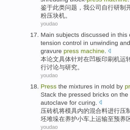
鉴于此类
问题
，
我
公司
自行
研制
粉压块
机
。
youdao
Main subjects
discussed
in
this
tension
control
in unwinding
an
gravure
press
machine
.
本
论文具体
针对
在
凹板印刷机运
行讨论
与
研究。
youdao
Press
the
mixtures
in mold
by
p
Stack the
pressed
bricks
on
the 
autoclave
for
curing
.
压
砖
机
将模具
内
的
混合
料进行
压
坯堆垛在养护小车
上
运输
至预养
youdao