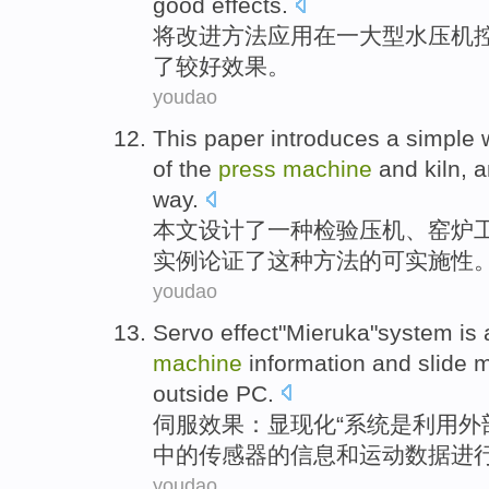
good
effects
.
将
改进
方法
应用
在
一
大型
水压机
了较
好
效果
。
youdao
This paper
introduces
a
simple
of the
press
machine
and
kiln
,
a
way
.
本文
设计了
一种
检验
压
机
、
窑炉
实例
论证了这种方法的可实施性
youdao
Servo
effect
"
Mieruka
"
system
is
a
machine
information
and
slide
m
outside
PC.
伺服
效果
：
显现
化“
系统
是
利用
外
中的传感器的
信息
和
运动
数据
进
youdao