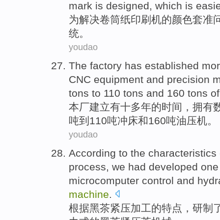
mark is designed,
which
is easi
为
解决
卷筒
纸
印刷机
的
颜色
套准
统
。
youdao
The factory
has
established
mor
CNC
equipment
and
precision
m
tons
to
110 tons and 160 tons o
本厂
建立
有
十
多年
的
时间
，
拥有
吨
到
110吨冲床和160吨
油压机
。
youdao
According to
the
characteristics
process
,
we had developed
one
microcomputer
control
and
hydr
machine
.
根据
黑茶
紧
压
加工
的
特点
，
研制