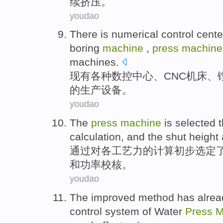
续
挤压
。
youdao
There
is
numerical control
cente
boring
machine
,
press
machine
machines
.
现有
各种
数控
中心
、
CNC
机床
、
的
生产设备
。
youdao
The
press
machine
is
selected
calculation
,
and
the
shut
height
通过
对各
工艺
力
的
计算初步
选定
和
功率
校核。
youdao
The
improved
method
has alre
control
system
of Water
Press
M