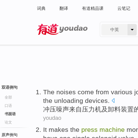
词典
翻译
有道精品课
云笔记
中英
有道 - 网易旗下搜索
双语例句
The noises
come from
various
j
全部
the unloading
devices
.
口语
冲压
噪声
来自
压力机
及
卸
料装置
书面语
youdao
论文
It
makes the
press
machine
mo
原声例句