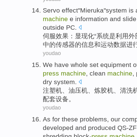
Servo
effect
"
Mieruka
"
system
is
a
machine
e
information
and
slid
outside
PC.
伺服
效果
：
显现
化“
系统
是
利用
外
中的传感器的
信息
和
运动
数据
进
youdao
We
have whole set
equipment
o
press
machine
, clean
machine
,
dry
system.
注塑机
、油压机、炼
胶
机
、
清洗
配套
设备
。
youdao
As for these
problems
,
our
com
developed
and produced QS-Z
shredding block-
press
machine
.