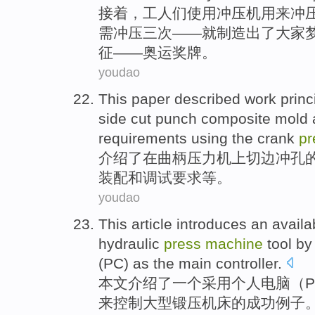
接着
，
工人
们
使用
冲压机用来
冲
需冲压
三
次
——
就
制造出
了
大家
征
——奥运奖牌。
youdao
This paper described
work
princ
side cut punch
composite
mold
requirements
using the crank
pr
介绍
了在
曲柄
压力
机上
切边
冲孔
装配
和
调试
要求
等。
youdao
This article
introduces
an
availa
hydraulic
press
machine
tool b
(
PC
)
as
the
main
controller.
本文
介绍了
一个
采用
个人
电脑
（
来控制
大型
锻压机床
的
成功例子