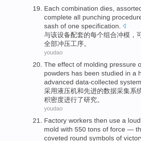
Each
combination
dies
,
assorte
complete
all
punching
procedur
sash
of
one
specification
.
与
该
设备
配套
的
每个
组合
冲模
，
全部
冲压
工序
。
youdao
The
effect
of
molding
pressure
powders has been
studied
in a 
advanced
data-collected
syste
采用
液压机
和
先进
的
数据采集系
积
密度
进行
了研究
。
youdao
Factory workers
then
use
a
loud
mold
with 550
tons of
force
—
t
coveted
round
symbols of
victor