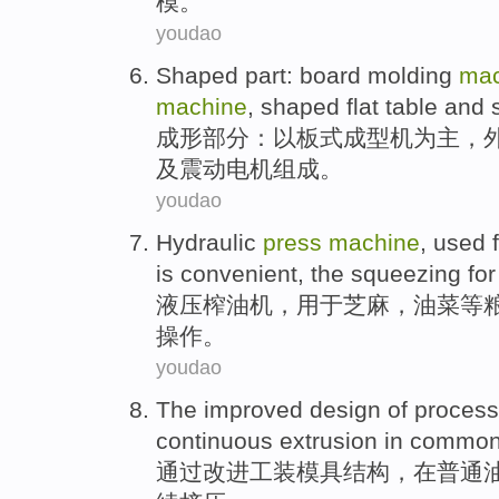
模
。
youdao
Shaped
part
: board
molding
mac
machine
, shaped
flat
table
and
成形
部分
：以板式
成型机
为主，
及
震动
电机组成
。
youdao
Hydraulic
press
machine
,
used f
is
convenient
,
the
squeezing
fo
液压
榨油
机
，
用于
芝麻
，
油菜
等
操作。
youdao
The improved
design of process
continuous
extrusion
in
commo
通过
改进
工装
模具
结构
，
在
普通