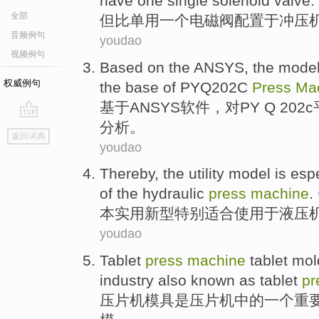
have
one
single
solenoid
valve
.
全部
但
比
单用
一
个
电磁
阀配置于
冲压
音频例句
youdao
视频例句
Based on
the
ANSYS
, the mode
权威例句
the base
of PYQ202C
Press
Ma
基于
ANSYS
软件，对PY Q 202c
分析。
go
返回词典
top
youdao
Thereby, the
utility
model
is esp
of the
hydraulic
press
machine
.
本实用
新型
特别
适合
使用于
液压
youdao
Tablet
press
machine
tablet
mol
industry
also
known as
tablet
pr
压
片
机
模具
是
压片机中的
一个
重