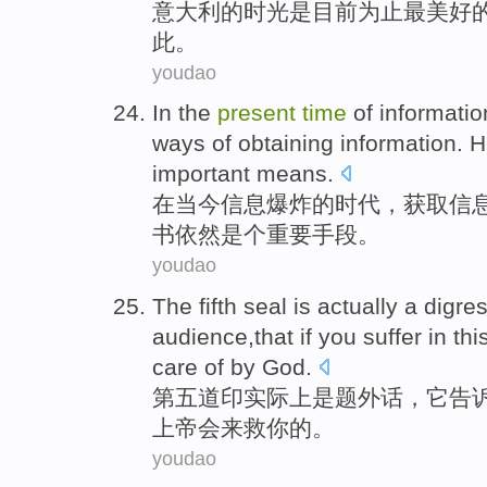
意大利
的
时光
是
目前为止
最美
好
此
。
youdao
In
the
present
time
of
informatio
ways
of
obtaining
information.
H
important
means
.
在
当今
信息
爆炸
的
时代
，
获取
信
书
依然
是个
重要
手段
。
youdao
The fifth
seal
is
actually
a digre
audience
,that
if
you
suffer in
thi
care
of
by
God
.
第五
道印
实际上
是
题
外话，
它告
上帝
会
来救你
的
。
youdao