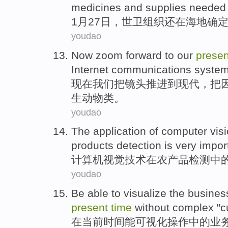
medicines
and
supplies
needed
1月
27日
，世卫组织
还
在
海地
确
youdao
Now
zoom
forward
to
our
presen
Internet
communications
syste
现在
我们
把
镜头
推进
到
现代
，
把
生动物类
。
youdao
The application of
computer
vis
products
detection
is
very impor
计算机
视觉
技术
在
农产品
检测
中
youdao
Be able to
visualize
the
busines
present
time
without
complex
"
c
在
当前
时间
能
可视化
操作
中的
业