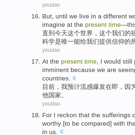
youdao
But,
until
we
live
in a
different
wo
imagine
at the
present
time
—
thi
直到
今天
这个
世界
，这个
我们
的
科学是唯一
能
给我们提供信仰的
youdao
At the
present
time
,
I
would still
imminent
because
we
are
seein
countries
.
目前
，
我
预计流感爆发
在即
，
因
他
国家。
youdao
For
I
reckon
that
the
sufferings
o
worthy [
to
be
compared
] with th
in
us
.