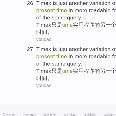
Timex
is
just
another
variation
o
present
time
in
more readable
f
of
the same query.
Timex
只是
time
实用程序
的
另一
时间。
youdao
Timex
is
just
another
variation
o
present
time
in
more readable
f
of
the same query.
Timex
只是
time
实用程序
的
另一
时间。
youdao
关于有道
Investors
有道智选
官方博客
技术博客
诚聘英