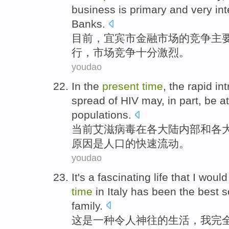
business
is
primary
and
very
in
Banks
.
目前
，
宜宾市
金融
市场
的
竞争
主
行，市场竞争
十分
激烈
。
youdao
In
the
present
time
, the
rapid
int
spread
of
HIV may
,
in
part
,
be at
populations
.
当前
艾滋
病毒
在
各
大陆
内部
和
各
原因
是
人口的
快速
流动
。
youdao
It
's
a
fascinating
life
that
I
would 
time
in
Italy
has
been
the best
s
family.
这
是
一
种
令人神往
的
生活
，
我
完