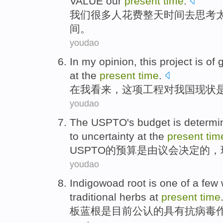
VALUE
our
present
time
.
我们
很多
人
花费
整天
时间
去思考
间。
youdao
In
my
opinion
,
this
project
is
of
g
at the
present
time
.
在
我
看来
，
这项
工程
对
我国
现状
youdao
The
USPTO
's
budget
is
determi
to uncertainty at the
present
tim
USPTO
的
预算
是
由
议会
决定
的，
youdao
Indigowoad root
is
one of
a few
traditional herbs
at
present
time
板蓝根
是
目前
公认
的具有
抗病毒