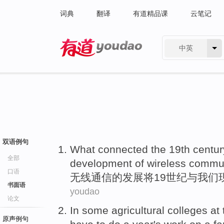
词典
翻译
有道精品课
云笔记
中英
有道 - 网易旗下搜索
双语例句
What connected
the
19th
centur
全部
development
of
wireless
commun
口语
无线
通信
的
发展
将
19
世纪
与
我们
书面语
youdao
论文
In
some
agricultural
colleges
at
原声例句