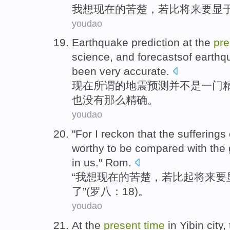
我
想
现在
的
苦楚
，若
比
将来
要
显
youdao
Earthquake
prediction
at
the
pre
science
,
and forecastsof
earthq
been
very
accurate
.
现在
所谓
的
地震
预测
并
不是
一门
也
没有
那么
精确。
youdao
"For
I
reckon
that
the
sufferings
worthy
to be
compared
with the
in
us
."
Rom
.
“
我
想
现在
的
苦楚
，若
比起
将来
要
了”(罗八：18)。
youdao
At the
present
time
in
Yibin
city,