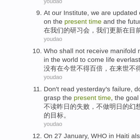
youdao
At
our
Institute
,
we
are
updated
on
the
present
time
and
the futu
在
我们
的
研习会
，
我们
更新
在
目
youdao
Who
shall not
receive
manifold
m
in
the world to come
life everlas
没有
在
今世
不得
百
倍
，在来世不
youdao
Don
't
read
yesterday's
failure
, 
grasp
the
present
time
,
the
goal
不
读
昨日
的
失败
，
不
做
明日
的
幻
的
目标
。
youdao
On
27
January
, WHO
in
Haiti
al