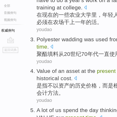
have to
do
a year's work
on
a
f
全部
training
at
college
.
音频例句
在
现在
的
一些
农业
大学
里，
年轻
视频例句
必须
在
农场
干
上一年的活。
youdao
权威例句
Polyester
wadding was
used
fr
time
.
go
返回词典
top
聚酯
填料
从
20世纪70
年代
一直
使
youdao
Value
of
an
asset
at
the
present
historical
cost
.
是指不
以
资产
的
历史
价格
，而是
会计方法。
youdao
A lot of
us
spend
the day
thinki