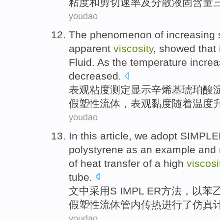
粘度
和
剪切
速率
及
分散液
固
含量
youdao
The
phenomenon
of
increasing 
apparent
viscosity
,
showed that
Fluid
.
As the
temperature
incre
decreased
.
表观
粘度
测定
显示
辛烯基琥珀酸
假
塑性
流体
，表观
黏度
随着
温度
youdao
In this
article
, we
adopt
SIMPL
polystyrene
as
an example
and
of
heat transfer
of
a
high
viscosi
tube
.
文中
采用
S IMPL ER
方法
，
以
苯
假
塑性
流体管内
传热
进行
了
仿真
youdao