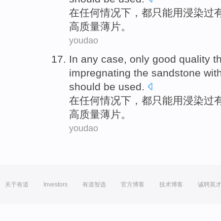
在
任何
情况下
，都
只能
用
浸染
过
高
质量
薄片
。
youdao
In
any
case
,
only
good
quality
t
impregnating
the
sandstone
wit
should be used.
在
任何
情况下
，都
只能
用
浸染
过
高
质量
薄片
。
youdao
关于有道
Investors
有道智选
官方博客
技术博客
诚聘英