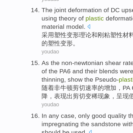
The joint
deformation
of
DC
ups
using
theory
of
plastic
deformat
material
model
.
采用
塑性
变形
理论
和
刚粘塑性
材
的
塑性
变形。
youdao
As
the non-newtonian
shear
rat
of
the
PA6
and their
blends
were
thinning
, show
the Pseudo-
plast
随着
非
牛顿
剪切
速率
的
增加
，
PA 
降，
表现出
剪切
变稀
现象，
呈现
youdao
In
any
case
,
only
good
quality
t
impregnating
the
sandstone
wit
should be used.