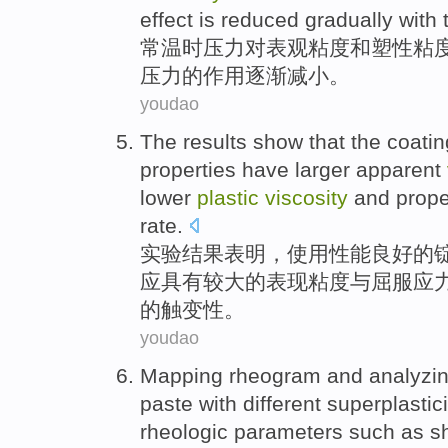
effect
is
reduced
gradually
with 
常温
时
压力
对
表观
粘度
和
塑性
粘
压力的
作用
逐渐
减小
。
youdao
The results
show that
the
coatin
properties
have
larger
apparent
lower
plastic
viscosity
and
prope
rate.
实验
结果
表明
，
使用
性能
良好
的
应
具有
较大的
表现
粘度
与
屈服
应
的
触
变性。
youdao
Mapping
rheogram
and
analyzi
paste
with
different
superplastic
rheologic
parameters
such
as
s