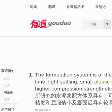
词典
翻译
有道精品课
云笔记
中英
有道 - 网易旗下搜索
双语例句
The formulation
system
is
of
th
全部
time
,
light settling
,
small
plastic
口语
higher
compression
strength
etc
书面语
所研究
的
水
泥浆
配方
体系
具有：
论文
粘度
和
屈服
值
小
及凝固后
具有较
youdao
原声例句