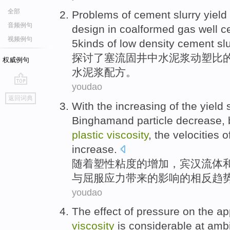
全部
Problems
of
cement
slurry
yield
音频例句
design
in coalformed
gas
well 
视频例句
5
kinds of
low
density
cement
sl
探讨
了
塞流固
井
中水
泥浆
动
塑
比
权威例句
水
泥浆
配方。
youdao
go
返回词典
top
With
the
increasing
of
the
yield
Binghamand
particle
decrease, 
plastic
viscosity
, the velocities
increase.
随着
塑性
粘度
的
增加
，
宾
汉流体
与
屈服
应力
带来的影响的相反趋
youdao
The
effect
of
pressure
on
the
ap
viscosity
is considerable
at amb