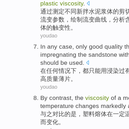
plastic
viscosity
.
通过
测定
不同
新
拌
水
泥浆
体
的
剪
流变
参数
，
绘制
流变曲线，
分析
体的触
变性
。
youdao
In
any
case
,
only
good
quality
t
impregnating
the
sandstone
wit
should be used.
在
任何
情况下
，都
只能
用
浸染
过
高
质量
薄片
。
youdao
By contrast
,
the
viscosity
of
a
me
temperature
changes
markedly
与之
对比
的
是，
塑料
熔体
在
一定
而变化。