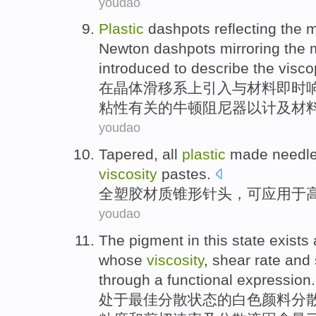
youdao
Plastic
dashpots
reflecting the
m
Newton
dashpots mirroring the 
introduced
to
describe
the
visco
在晶体
滑移
系上
引入
与
材料
即时
粘性
有关的
牛顿
阻尼器
以
计及材
youdao
Tapered
,
all
plastic
made
needle
viscosity
pastes
.
全
塑胶
材质锥形
针头
，可应用于
youdao
The
pigment
in this
state
exists
whose
viscosity
,
shear
rate
and
through a
functional
expression
.
处于最佳分散
状态
的白色
颜料
分