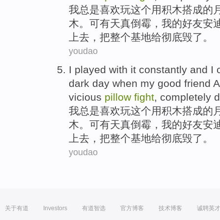
我
总是
喜欢玩
这个
用
积木搭成的
木。可有天真
倒霉
，我的
好友
安
上去
，把
整个
基地给
彻底
毁
了。
youdao
I
played
with
it
constantly
and
I
dark
day
when
my
good friend
A
vicious
pillow
fight
,
completely
d
我
总是
喜欢玩
这个
用
积木搭成的
木。可有天真
倒霉
，我的
好友
安
上去
，把
整个
基地给
彻底
毁
了。
youdao
关于有道
Investors
有道智选
官方博客
技术博客
诚聘英