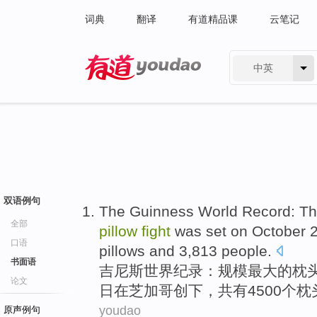
词典
翻译
有道精品课
云笔记
中英
有道 - 网易旗下搜索
双语例句
The Guinness
World
Record
:
Th
全部
pillow
fight
was set
on
October
口语
pillows
and
3,813
people
.
书面语
吉尼斯
世界
纪录
：
规模最大
的
枕
论文
日
在
芝加哥
创下，共有4500个
枕
youdao
原声例句