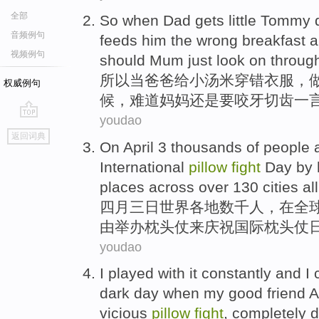
全部
So
when
Dad gets
little
Tommy
音频例句
feeds him the
wrong
breakfast
a
视频例句
should
Mum
just
look on throu
所以
当
爸爸
给
小
汤米
穿
错
衣服
，
权威例句
候，难道
妈妈
还是
要
咬牙
切齿一
youdao
go
返回词典
top
On
April
3
thousands of
people
a
International
pillow
fight
Day
by
places
across
over
130
cities
al
四月
三
日
世界
各地
数千
人
，
在全
由
举办
枕头
仗
来庆祝
国际
枕头
仗
youdao
I
played
with
it
constantly
and
I
dark
day
when
my
good friend
A
vicious
pillow
fight
,
completely
d