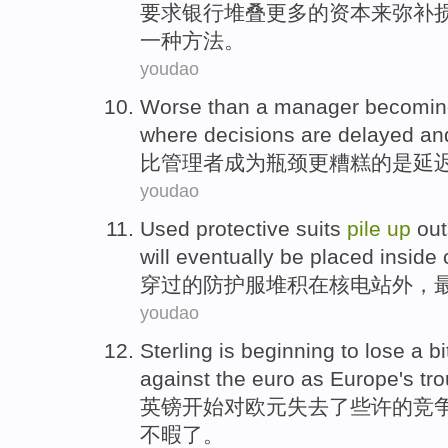
要求
银行
堆叠
更多
的
资本
来
弥补
一种
方法
。
youdao
Worse
than
a
manager
becomin
where decisions
are
delayed
an
比
管理者
成为
瓶颈
更糟糕
的
是
延
youdao
Used protective
suits
pile
up
out
will
eventually
be
placed
inside
穿过
的防护
服
堆积
在
核电站
外
，
youdao
Sterling
is
beginning
to
lose
a
bi
against the euro
as
Europe
's
tr
英镑
开始
对
欧元
失去
了
些许
的
竞
不暇了。