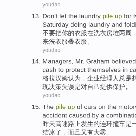
youdao
Don’t
let
the
laundry
pile
up
for
Saturday doing
laundry
and
fold
不要
把
你
的
衣服
在
洗衣房
堆
两
周
来
洗
衣服
叠
衣服。
youdao
Managers
, Mr.
Graham
believed
cash
to
protect
themselves
in c
格拉汉姆
认为
，
企业经理人
总是
现
决策
失误是对自己
提供保护
。
youdao
The
pile
up
of
cars
on the moto
accident caused
by a combinat
昨天
高速
路上
发生
的
连环撞车
是
结冰
了，
而且
又有大雾。