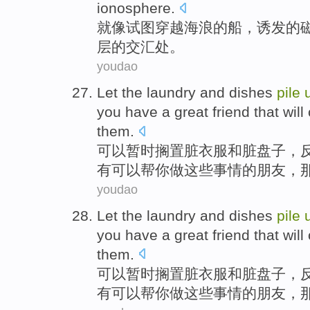
ionosphere
.
就像
试图
穿越
海浪
的
船
，
诱发
的
层
的交汇处。
youdao
Let
the laundry
and
dishes
pile
you
have a great
friend
that
will
them
.
可以暂时搁置
脏
衣服
和
脏
盘子
，
有
可以
帮
你做这些事情的
朋友
，
youdao
Let
the laundry
and
dishes
pile
you
have a great
friend
that
will
them
.
可以暂时搁置
脏
衣服
和
脏
盘子
，
有
可以
帮
你做这些事情的
朋友
，