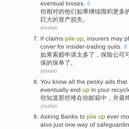
eventual
losses
.
但
相对
的
他们
如果
继续
囤积
更多
巨大的资产
损失
。
youdao
If
claims
pile
up
,
insurers
may
p
cover
for
insider-trading
suits
.
如果
索赔申请
太多了，
保险公司
保
的
保单
了。
youdao
You
know
all
the pesky
ads
that
eventually end
up
in your recycl
你
知道
那些
堆
在
你
邮箱中
，
并
最
youdao
Asking
Banks
to
pile
up
ever
mo
also just
one
way
of
safeguardi