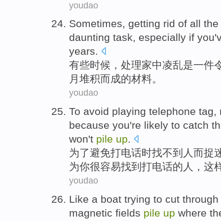
youdao
Sometimes
, getting rid
of
all th
daunting task
,
especially
if you'
years.
有些时候
，处理
家中
凌乱
是
一
件
月
堆积
而成
的
材料
。
youdao
To
avoid
playing
telephone
tag,
because
you
're likely
to catch t
won't
pile
up
.
为了
避免
打电话
时找不到人
而捉
为
你
很
容易找到
打电话
的人，这
youdao
Like
a
boat
trying to
cut through
magnetic fields
pile
up
where th