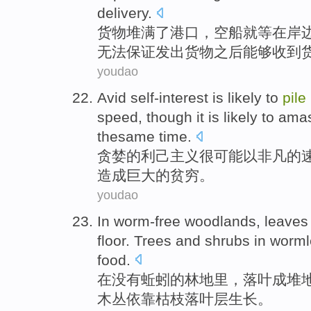
delivery
.
货物
堆满
了
港口，
空
船
就
等
在
岸
无法
保证
发出货物之后能够收到
youdao
Avid
self-interest
is
likely
to
pile
speed
,
though
it is likely to am
thesame
time
.
贪婪
的
利己主义
很
可能
以
非凡
的
造成巨大的
贫穷
。
youdao
In
worm-free
woodlands
,
leaves
floor.
Trees
and
shrubs
in
worml
food.
在
没有
蚯蚓
的
林地里
，
落叶
成堆
木丛
依靠
枯枝
落叶
层
生长。