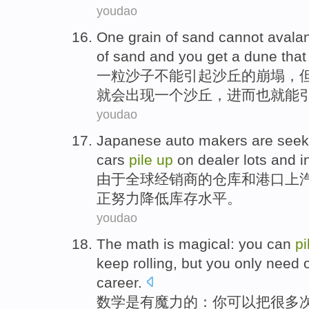
youdao
One
grain
of
sand
cannot
avala
of
sand and
you
get
a
dune
tha
一
粒
沙子
不能
引起
沙丘
的
崩塌
，
就
会
出现
一
个沙丘，进而也
就能
youdao
Japanese
auto
makers
are
seek
cars
pile
up
on
dealer lots
and
i
由于
全球
经销商
的仓库
和
港口
上
正
努力
降低
库存
水平
。
youdao
The
math
is
magical
:
you
can
pi
keep
rolling
,
but
you
only
need
career
.
数学
是
有魔力
的：
你
可以
把
很多