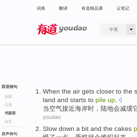
词典
翻译
有道精品课
云笔记
中英
有道 - 网易旗下搜索
双语例句
When
the air
gets closer to
the 
全部
land
and
starts to
pile
up
.
口语
当
空气
接近
海岸
时，
陆地
会
减缓
书面语
youdao
论文
S
low down a bit and the cakes
p
原声例句