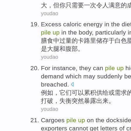
大
，
但
你
只
需要
一次
令人满意
的
youdao
Excess
caloric energy
in
the
die
pile
up
in
the body,
particularly i
膳食
中
过量
的
卡路里
储存
于
白色
是
大腿
和
腹部。
youdao
For instance
,
they
can
pile
up
h
demand
which may
suddenly
b
breached
.
例如
，
它们
可以
累积
供给
或
需求
打破，失衡
突然
暴露出来
。
youdao
Cargoes
pile
up
on
the
docksid
exporters
cannot get
letters of c