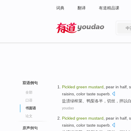
词典
翻译
有道精品课
中
有道 - 网易旗下搜索
双语例句
Pickled
green
mustard
,
pear in
half,
全部
raisins
, color taste
superb
.
口语
盐渍
绿
榨菜
、
鸭梨
各半，
切丝
，
拌
以
书面语
youdao
论文
Pickled
green
mustard
,
pear in
half,
raisins
, color taste
superb
.
原声例句