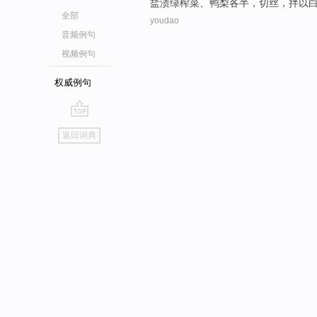
盐渍
绿
榨菜
、
鸭梨
各半，
切丝
，
拌
以
全部
youdao
音频例句
视频例句
权威例句
go
返回词典
top