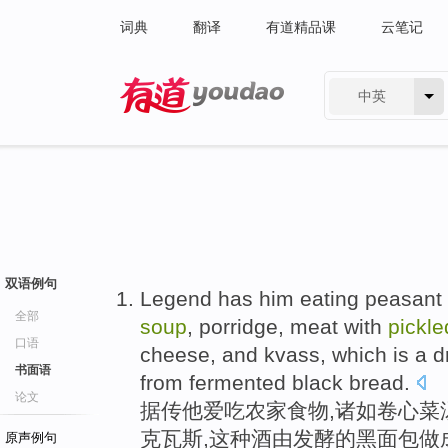
词典
翻译
有道精品课
云笔记
中英
有道 - 网易旗下搜索
双语例句
Legend has
him
eating
peasant
全部
soup
,
porridge
,
meat
with
pickle
口语
cheese
, and kvass,
which
is a
d
书面语
from
fermented
black bread
.
论文
据传
他
爱吃
农家
食物
,
诸如卷心菜
克瓦斯,
这种
酒
由
发酵
的
黑面包
做
原声例句