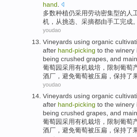
hand
.
多数
种植
仍
采用劳动密集型
的
人
机，
从
挑选、采摘
都
由手工完成
youdao
Vineyards
using
organic
cultivat
after
hand-
picking
to the
winery
being
crushed
grapes
, and
main
葡萄园
采用
有机
栽培
，
限制
葡萄
酒厂
，
避免
葡萄
被
压扁
，
保持
了
youdao
Vineyards
using
organic
cultivat
after
hand-
picking
to the
winery
being
crushed
grapes
, and
main
葡萄园
采用
有机
栽培
，
限制
葡萄
酒厂
，
避免
葡萄
被
压扁
，
保持
了