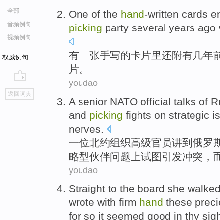
全部
One
of
the
hand
-written
cards
e
音频例句
picking
party
several years
ago
视频例句
有一张
手写
的
卡片
里还附有
几年
权威例句
片
。
youdao
go
返回词典
top
A
senior
NATO
official
talks
of
R
and
picking
fights
on
strategic
i
nerves
.
一
位
北约组织
高级
官员
讲到
俄罗
略型
伙伴
问题上
试图引发冲突
，
youdao
Straight to the board
she
walke
wrote
with
firm
hand
these
prec
for
so
it seemed
good in
thy
sigh