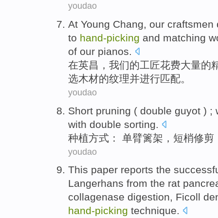
youdao
At
Young Chang
,
our
craftsmen
to
hand-
picking
and
matching
w
of
our
pianos
.
在
英
昌，
我们
的
工匠
花费
大量
的
选
木材
的纹理
并
进行匹配
。
youdao
Short
pruning
( double guyot ) ;
with double sorting
.
种植方式： 单臂篱架，
短
梢修剪
youdao
This paper reports the
successf
Langerhans
from
the rat
pancre
collagenase
digestion
,
Ficoll
den
hand-
picking
technique
.