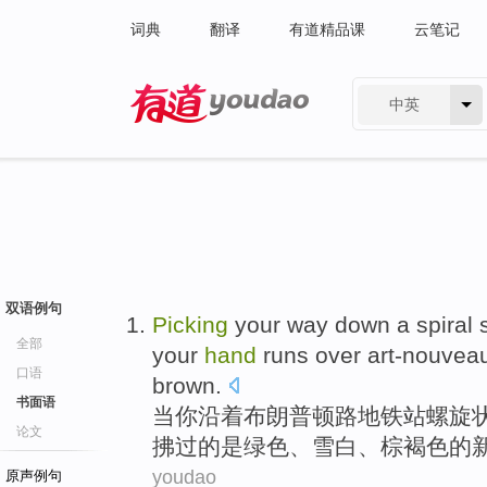
词典
翻译
有道精品课
云笔记
中英
有道 - 网易旗下搜索
双语例句
Picking
your
way down
a
spiral
全部
your
hand
runs over art-nouvea
口语
brown
.
书面语
当
你
沿着
布朗普顿
路
地铁站
螺旋
论文
拂
过的是
绿色
、雪白、棕褐色的
youdao
原声例句