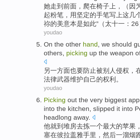
她
走到前面
，爬在椅子
上
，（因
起
粉笔
，
用
坚定
的手笔
写上
这
几
祢
的美意
本
是
如此
”（
太
十一：2
youdao
On the other
hand
, we
should
g
others
,
picking
up
the
weapon
o
另
一方面也
要
防止
被
别人
侵权
，
法律
武器
维护
自己的权利。
youdao
Picking
out
the
very
biggest
app
into
the kitchen
,
slipped
it into 
headlong away.
他
就
到
堆房去
拣
一
个
最大
的
苹果
塞
在彼拉盖雅
手里
，
然后
一溜烟