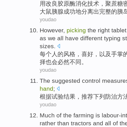
用
改良
胶原酶
消化技术
，聚
蔗糖
大
鼠
胰腺
成功
地分离
出完整
的
胰
youdao
However,
picking
the right table
as
we
all
have
different
typing
s
sizes
.
每个
人
的
风格
，
喜好
，以及
手掌
择
也会必然
不同
。
youdao
The suggested
control measure
hand
;
根据试验
结果
，推荐下列
防治
方
youdao
Much
of
the
farming
is labour-in
rather
than tractors
and
all
of
th