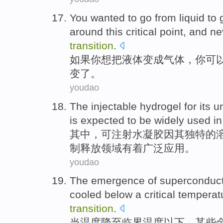
You
wanted to
go from liquid
to
around this
critical point
, and
ne
transition
.
如果
你
想
把液体
变成
气体
，你
可
变了。
youdao
The injectable
hydrogel
for
its
u
is expected to
be widely
used
in
其中
，可注射水
凝胶
因
其
独特的
制释放领域
有着
广泛应用。
youdao
The
emergence
of
superconduct
cooled
below
a
critical
temperat
transition
.
当
温度
降至
临界
温度
以下
，
某些