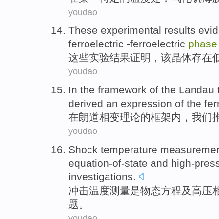
youdao
These
experimental
results
evi
ferroelectric
-ferroelectric
phas
这些
实验
结果
证明
，
该晶体存在
youdao
In
the
framework
of
the
Landau
derived an expression
of
the fer
在
朗道相变
理论
的
框架
内，
我们
youdao
Shock
temperature
measuremen
equation-of-state
and
high-pres
investigations.
冲击
温度
测量
是
物态方程
及
高压
题
。
youdao