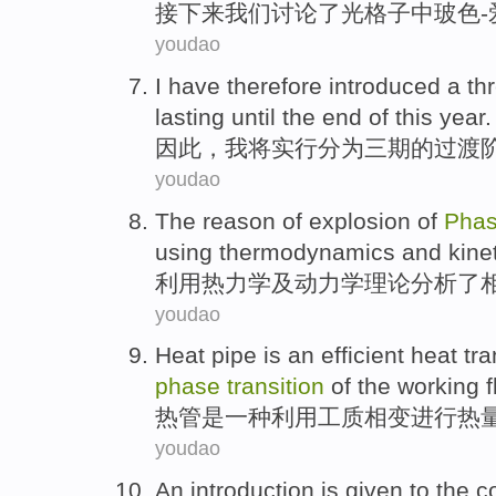
接下来
我们
讨论
了
光
格子
中
玻色
youdao
I
have
therefore
introduced a th
lasting until
the end of
this year
.
因此
，
我
将
实行
分为三期的过渡
youdao
The
reason
of
explosion
of
Pha
using
thermodynamics
and
kine
利用
热力学
及
动力学
理论分析
了
youdao
Heat pipe
is
an
efficient
heat tra
phase
transition
of
the working
f
热管
是
一种
利用
工质
相变
进行
热
youdao
An introduction is given to the
c