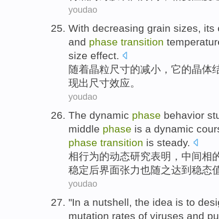
youdao
With
decreasing grain
sizes
,
its
and
phase
transition
temperatur
size
effect
.
随着
晶粒
尺寸
的减小，
它
的
晶体
现出
尺寸
效应
。
youdao
The
dynamic
phase
behavior
st
middle
phase
is
a
dynamic
cour
phase
transition
is
steady
.
相
行为
的
动态
研究
表明
，
中间
相
稳定
后界面张力
也
随之达到
稳态
youdao
"In a
nutshell
,
the
idea
is
to
desi
mutation
rates
of
viruses
and
pu