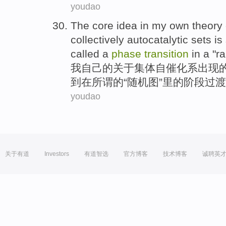
youdao
The
core
idea
in
my
own
theory
collectively
autocatalytic
sets
is
called a
phase
transition
in
a "
r
我
自己
的
关于
集体
自催化
系
出现
到
在
所谓
的“随机图”
里
的
阶段
过渡
youdao
关于有道
Investors
有道智选
官方博客
技术博客
诚聘英