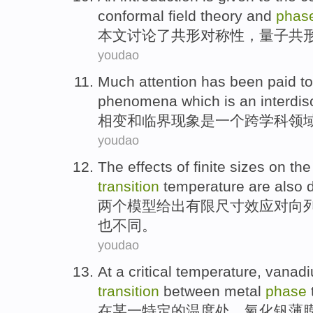
conformal field
theory
and
phas
本文讨论了共
形
对称性
，
量子
共
youdao
Much
attention
has been
paid
t
phenomena which
is
an
interdis
相变
和
临界
现象
是
一个
跨学科
领
youdao
The
effects
of
finite
sizes
on
the
transition
temperature
are also
d
两个
模型给出
有限
尺寸
效应
对
向
也
不同
。
youdao
At
a
critical
temperature
,
vanad
transition
between
metal
phase
在
某
一
特定的
温度
处，
氧化钒
薄