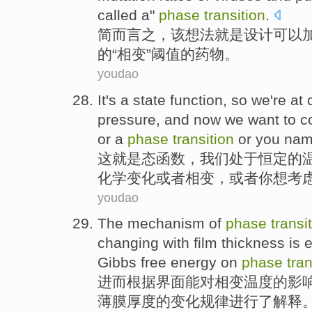
called
a"
phase
transition
.
简而言之
，
该
想法
就是
设计
可以
的
“相变”
阈值
的
药物
。
youdao
It
's
a
state
function
, so
we
're at
pressure
,
and
now we
want to
c
or
a
phase
transition
or
you
name
这
就是
态
函数
，
我们
处于
恒定
的
化学
变化
或者
相变
，或者
你
想
考
youdao
The mechanism of
phase
transi
changing
with film
thickness
is
e
Gibbs free
energy
on
phase
tran
进而根据界面
能
对
相变
温度
的
影
薄膜
厚度
的
变化规律
进行
了解释