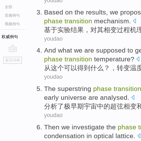
youdao
全部
Based on
the results
,
we propo
音频例句
phase
transition
mechanism
.
视频例句
基于
实验
结果，对其
相变
过程机
权威例句
youdao
And what we are supposed
to
g
go
phase
transition
temperature
?
返回词典
top
从
这个
可以
得到
什么
？，
转变
温
youdao
The
superstring
phase
transitio
early
universe
are
analysed
.
分析
了极
早期
宇宙
中的
超弦
相变
youdao
Then
we
investigate
the
phase
t
condensation
in
optical
lattice
.