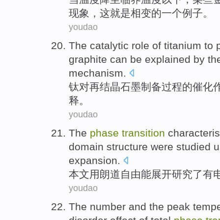
现象，
这
就是
相变
的
一个
例子
。
youdao
The
catalytic
role
of
titanium
to
graphite
can be
explained
by th
mechanism
.
钛
对再
结晶
石墨
制备过程
的
催化
释
。
youdao
The
phase
transition
characteris
domain structure were
studied
u
expansion
.
本文
用
朗道
自由
能
展开
研究了
有
youdao
The
number
and the peak
tempe