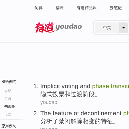
词典
翻译
有道精品课
云笔记
中英
有道 - 网易旗下搜索
双语例句
Implicit
voting
and
phase
transit
全部
隐式
投票
和
过渡
阶段
。
口语
youdao
书面语
The
feature
of
deconfinement
p
论文
分析了
禁闭解除
相变
的
特征
。
原声例句