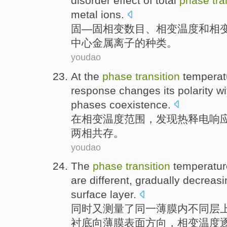
disorder
effect
of
total
phase
tra
metal
ions
.
固—固
相变
数目
、相变
温度
和
相
中心
金属
离子
的种类。
youdao
At
the
phase
transition
temperat
response
changes
its polarity
wi
phases
coexistence
.
在
相变
温度
范围
，发现
热
释电
响
两
相共存。
youdao
The
phase
transition
temperatur
are different,
gradually
decreasi
surface
layer.
同时
又测量了同一
薄膜
内
不同
层
衬底
向
薄膜表面方向，相变温度