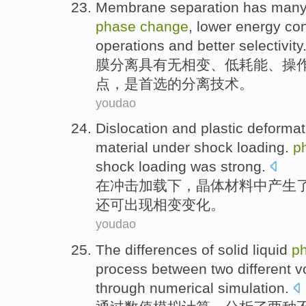
Membrane
separation
has
many
phase
change
, lower
energy
con
operations
and
better
selectivity
膜
分离
具有
无
相变
、
低耗能
、
操
点
，是首选的分离技术。
youdao
Dislocation
and
plastic
deformat
material
under
shock
loading.
p
shock
loading
was
strong
.
在
冲击
加载
下
，
晶体
材料
中
产生
还可
出现
相变
变化
。
youdao
The
differences
of
solid
liquid
p
process
between
two
different
v
through
numerical
simulation
.