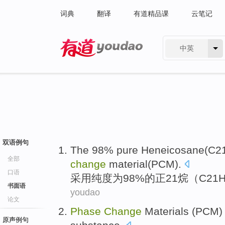
词典
翻译
有道精品课
云笔记
中英
有道 - 网易旗下搜索
双语例句
The 98%
pure
Heneicosane(
C2
全部
change
material
(
PCM
).
口语
采用纯度为98%
的
正21烷（
C21H
书面语
youdao
论文
Phase
Change
Materials
(PCM
原声例句