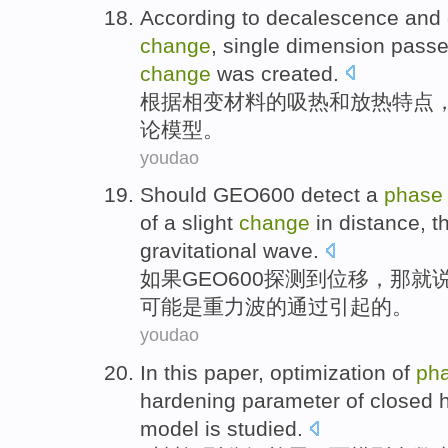
According to
decalescence
and
change
,
single
dimension
pass
change
was created
.
根据
相变
材料
的
吸热
和
放热特点
论
模型
。
youdao
Should
GEO600
detect
a
phas
of
a
slight
change
in
distance
, 
gravitational
wave.
如果GEO600
探测
到位移，
那
就
可能是重力波的
通过
引起的。
youdao
In this
paper
,
optimization
of
ph
hardening
parameter
of
closed
model
is studied
.