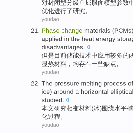
对封闭型
分级
单
屈服
面
模型
参数
优化
进行
了研究。
youdao
Phase
change
materials
(
PCMs
applied
in
the heat energy
stora
disadvantages
.
但是目前
储能
技术
中
应用
较多的
显
热
材料，均
存在
一些
缺点。
youdao
The
pressure
melting
process
o
ice
)
around a
horizontal
elliptica
studied
.
本文研究
相变
材料
(
冰
)
围绕
水平
椭
化
过程
。
youdao