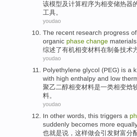
该
模型及计算
程序
为
相变
储
热
器
工具
。
youdao
The recent
research
progress
of
organic
phase
change
materials
综述
了
有机
相变
材料
在
制备
技术
youdao
Polyethylene glycol (PEG)
is
a k
with
high
enthalpy
and
low
ther
聚乙二醇
相变
材料
是
一类
相变
焓
料。
youdao
In other
words,
this
triggers
a
ph
suddenly
becomes more
equall
也
就是说，
这样
做会
引发
财富
分