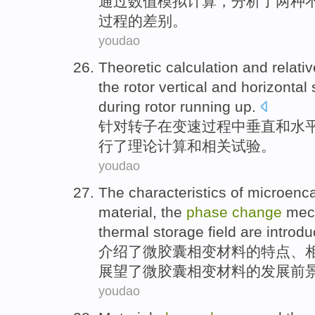
通过
数值
模拟
计算，
分析了
两种
过程
的
差别
。
youdao
Theoretic
calculation
and
relati
the
rotor
vertical
and
horizontal
during
rotor running up.
针对
转子
在变速
过程
中
垂直
和
水
行
了
理论
计算
和
相关
试验
。
youdao
The
characteristics
of microenc
material
,
the
phase
change
mec
thermal
storage
field
are
introd
介绍
了
微
胶囊
相变
材料
的
特点
、
展望了微胶囊相变材料的发展前
youdao