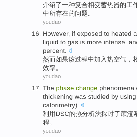
介绍
了
一
种
复合
相变
蓄热
器的
工
中
所存在的问题。
youdao
However
,
if
exposed
to heated
a
liquid to gas is
more
intense
, a
percent.
然而
如果
该过程中
加入
热
空气
，
效率
。
youdao
The
phase
change
phenomena
thickening
was
studied
by using
calorimetry).
利用
DSC的热分析法
探讨
了
蔗渣
程。
youdao