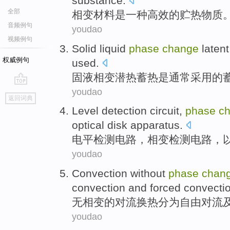
substance
.
全部
相变
材料
是
一种
高效
的
贮
热
物质
音频例句
youdao
视频例句
Solid
liquid
phase
change
latent
权威例句
used
.
固
液相
变
潜热
蓄
热
是
通常
采用的
youdao
go
返回词典
top
Level
detection
circuit
,
phase
c
optical disk
apparatus
.
电平
检测
电路
，
相变
检测电路，
youdao
Convection
without
phase
chan
convection
and
forced
convectio
无
相变
的
对流
换热
分为
自由
对流
youdao