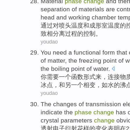
Material
phase
change
and
ther
separation
of
materials are cont
head
and
working
chamber
tem
通过
对
喷头
温度
和
成形
室
温度
的
致
相
分离过程
的控制。
youdao
You
need
a
functional
form
that
of
matter
, the
freezing point
of
w
the
boiling point
of water.
你
需要
一
个
函数
形式来
，
连接
物
冰点
，和
另一个
相变
，如水的
沸
youdao
The
changes
of
transmission
el
indicate
the
phase
change
has 
crystal
parameters
change
obvi
透射
电子
衍射
花样
的
变化
表明
在
2