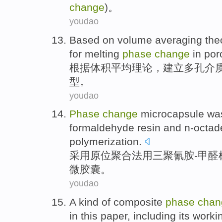
change
)。
youdao
Based on
volume
averaging
the
for
melting
phase
change
in
por
根据
体积
平均
理论
，
建立
多孔
介
型
。
youdao
Phase
change
microcapsule
wa
formaldehyde
resin
and n-octa
polymerization.
采用
原位聚合法
用
三聚氰
胺
-甲醛
微
胶囊。
youdao
A
kind of
composite
phase
chan
in
this paper, including its
worki