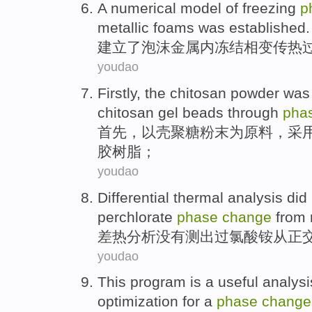
A numerical
model
of
freezing
p
metallic
foams
was established
.
建立
了
泡沫
金属
内
冻结
相变
传热
youdao
Firstly
, the
chitosan
powder
was 
chitosan
gel
beads
through
pha
首先
，以
壳
聚糖
粉末
为
原料，采
胶
树脂；
youdao
Differential
thermal
analysis
did
perchlorate
phase
change
from
差
热
分析
没有
测出过氯酸
铵
从
正
youdao
This
program is
a
useful
analysi
optimization
for a
phase
change