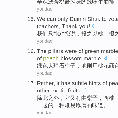
辛辣波旁桃酱风味
的
辣味
牛肋排
youdao
We
can only
Duinin
Shui: to
vot
teachers
,
Thank
you
!
我们
只能
对
您
说：
投
之
以
桃
，
报
youdao
The
pillars were
of
green
marbl
of
peach
-blossom
marble.
绿色
大理石
柱子
，
地则用桃花颜
youdao
Rather,
it
has
subtle hints
of pea
other
exotic
fruits
.
除此之外，
它
又
有
由
梨子，西
柚
一起的一种难易琢磨的味道。
youdao