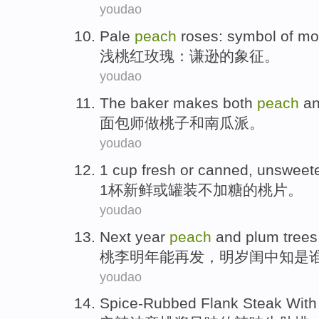
youdao
Pale
peach
roses
:
symbol
of
mo
浅
桃红
玫瑰
：
谦逊
的
象征
。
youdao
The baker makes both
peach
a
面包师
做
桃子
和
南瓜
派
。
youdao
1
cup
fresh
or
canned
,
unsweet
1
杯
新鲜
或
罐装
不加糖
的
桃
片
。
youdao
Next year
peach
and plum tree
桃李
明年
能
再
发，明岁闺
中
知是
youdao
Spice-Rubbed
Flank Steak Wit