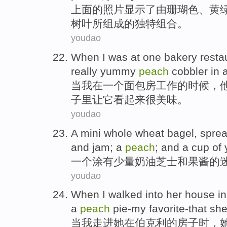
上面
的
照片
显示
了
由
珊瑚色
、
黄
树叶所组成的
独特
组合。
youdao
When
I
was at
one
bakery resta
really yummy
peach
cobbler
in
当
我
在
一
个
面包房
工作的时候，
子里
让
它
看起来
很
美味。
youdao
A
mini
whole wheat
bagel
, sprea
and
jam
; a
peach
; and
a cup of
一个
涂
有
少量
奶油
芝士
和
果酱
的
youdao
When
I
walked into
her
house
in
a
peach
pie-my favorite-that
she
当
我
走进
她
在
伯克利
的
房子
时，