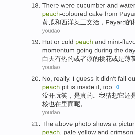
There
were cucumber
and
wate
peach
-coloured
cake
from
Paya
黄瓜
和
西洋菜
三文治
，
Payard
的
youdao
Hot
or
cold
peach
and mint-flav
momentum going
during
the day
白天
有
热
的
或者
凉
的
桃花
或是
薄
youdao
No
,
really
.
I
guess
it
didn
't
fall
ou
peach
pit
is
inside it
,
too
.
没
开玩笑，
是
真的
。
我
猜想
它
还
核
也
在
里面
呢。
youdao
The above
photo
shows
a
pictu
peach
,
pale yellow
and
crimson