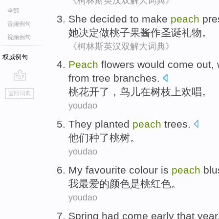
《柯林斯英汉双解大词典》
全部
She
decided to
make
peach
pre
音频例句
她
决定
做
桃子
果酱
作
圣诞
礼物。
视频例句
《柯林斯英汉双解大词典》
权威例句
P
each
flowers would come out, w
from tree branches.
go
桃
花开了，鸟儿在树枝上欢唱。
返回词典
top
youdao
They
planted
peach
trees.
他们
种了
桃树。
youdao
My
favourite
colour
is
peach
blu
我
最爱的
颜色
是
桃红色
。
youdao
Spring
had
come
early
that year