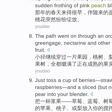
sudden
frothing
of
pink
peach
b
那年的
春天
来得
很早
，伴随来的
桃花
突然
纷纷绽放。
youdao
The path
went on
through
an
or
greengage
,
nectarine
and
other
fruit
.
小径
继续
穿过
一
片果园
，
桃树
、
果树
，
全都
缀
满了
正在成熟
的果
youdao
Just toss
a cup of
berries
—
stra
raspberries
—
and
a
sliced
(
but
n
pear
into
your
blender
.
把
一杯
浆果
——
草莓
、蓝
莓
、树
的
苹果
、
桃子
、
或
梨
放入
你
的
搅