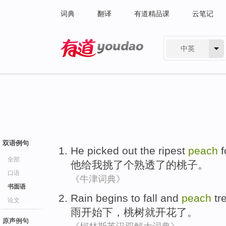
词典
翻译
有道精品课
云笔记
中英
有道 - 网易旗下搜索
双语例句
He
picked
out
the ripest
peach
f
全部
他
给我
挑
了
个熟透了的
桃子
。
口语
《牛津词典》
书面语
Rain
begins to
fall and
peach
tr
论文
雨
开始
下
，桃树
就开花了
。
原声例句