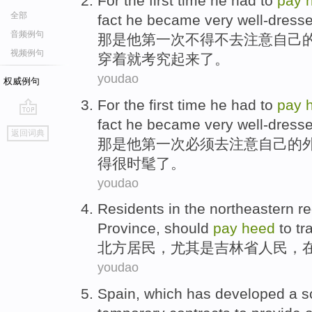
For
the first
time
he
had to
pay
全部
fact
he
became very well-dress
音频例句
那
是
他
第一次
不得不
去
注意
自己
视频例句
穿着
就考究起来了。
youdao
权威例句
For
the first
time
he
had
to
pay
fact
he
became
very
well-dress
go
返回词典
top
那
是
他
第一次
必须
去
注意
自己
的
得
很
时髦了
。
youdao
Residents
in the northeastern
re
Province,
should
pay
heed
to
tra
北方
居民
，
尤其是
吉林省人民
，
youdao
Spain
,
which has
developed
a
s