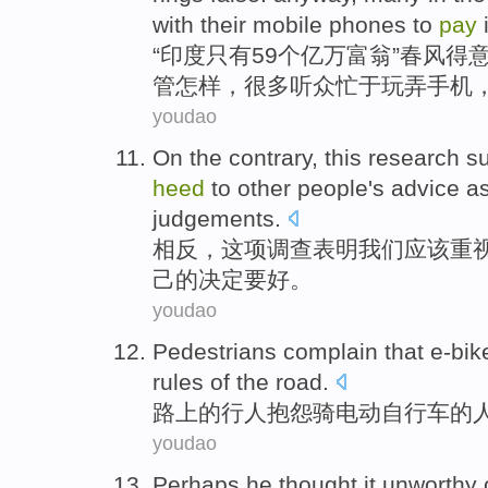
with
their
mobile phones
to
pay
“
印度
只有
59
个亿万富翁”春风得
管怎样
，
很多
听众
忙于
玩弄
手机
youdao
On the
contrary
,
this
research
s
heed
to
other people
's
advice
a
judgements
.
相反
，
这项
调查
表明
我们
应该
重
己
的
决定要好
。
youdao
Pedestrians
complain that
e-bik
rules
of
the
road.
路上
的
行人
抱怨
骑
电动
自行车
的
youdao
Perhaps
he
thought
it unworthy