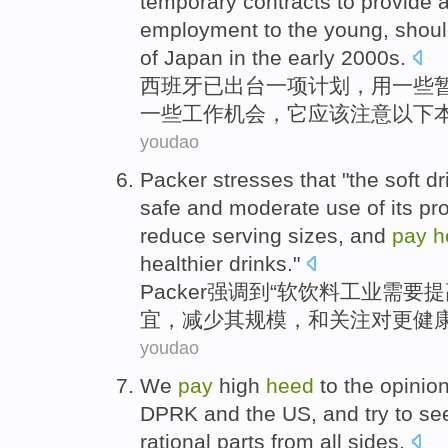
temporary
contracts
to
provide
a
employment
to
the young
,
shou
of
Japan
in the
early
2000s.
西班牙
已
出台
一项
计划
，用
一些
一些
工作
机会
，它
应该
注意
以下
youdao
Packer
stresses
that
"the
soft dr
safe and
moderate use
of
its
pr
reduce
serving
sizes
,
and
pay
h
healthier
drinks
."
Packer
强调
到
“
软饮料
工业
需要
提
宜，
减少
其
规模
，
和
关注
对
更健
youdao
We
pay
high
heed
to
the
opinio
DPRK and
the US, and try to
se
rational
parts
from
all
sides
.