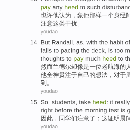
pay
any
heed
to
such
disturban
也许
他
认为
，象他那样
一个
身经
注意
这
类
干扰。
youdao
But
Randall
, as, with the habit
o
falls to
pacing
the
deck
, is too
thoughts
to
pay
much
heed
to
t
然而
兰德尔
却像是
一位
老
航海
的
他
全神贯注于
自己
的
想法
，
对于
到
。
youdao
So
,
students
,
take
heed
:
it
reall
right
before
the
morning
test
is
g
因此
，
同学
们
注意
了：
这
证明
晨
youdao