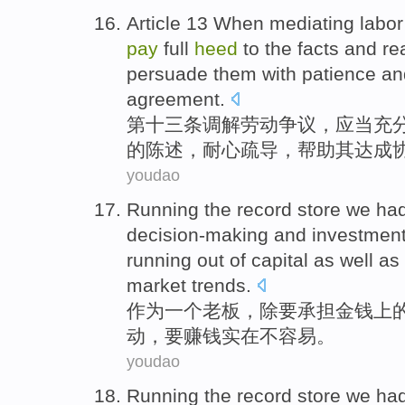
Article 13 When
mediating
labor
pay
full
heed
to
the
facts
and
re
persuade
them with patience
an
agreement
.
第十三
条
调解
劳动
争议
，
应当
充
的
陈述
，
耐心
疏导，
帮助
其
达成
youdao
Running
the record
store
we had 
decision-making and investment
running out of capital as well as
market
trends
.
作为
一个
老板
，除
要
承担金钱上
动
，要赚钱实在不容易。
youdao
Running
the record
store
we had 