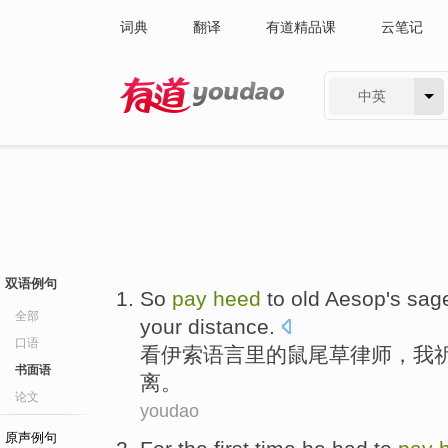
词典
翻译
有道精品课
云笔记
中英
有道 - 网易旗下搜索
双语例句
So
pay
heed
to old
Aesop
's
sag
全部
your
distance
.
口语
看
伊索语言里
的鼠尾草
律师
，
我
书面语
离
。
论文
youdao
原声例句