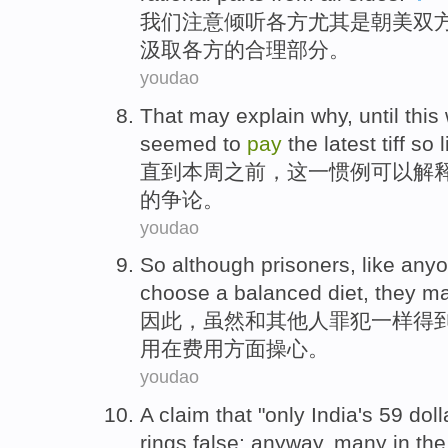
我们
注意
倾听
各方
尤其是
朝
美
双
汲取
各方
的
合理
部分
。
youdao
That
may
explain
why
,
until
this
seemed
to
pay
the
latest
tiff
so l
直到
本周
之前，
这一
惯例
可以
解
的
争论
。
youdao
So
although
prisoners
,
like
anyo
choose a
balanced
diet
,
they
m
因此
，
虽然
和
其他人
罪犯
一样
得
用
在费用
方面
操心
。
youdao
A
claim that
"
only
India
's
59 doll
rings
false
:
anyway
,
many
in th