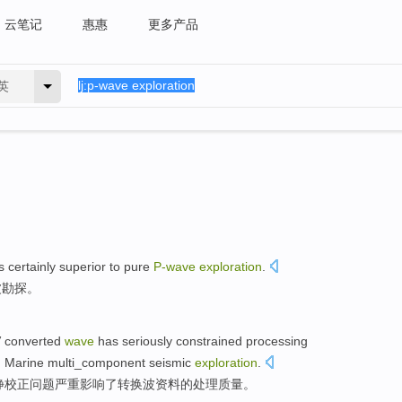
云笔记
惠惠
更多产品
英
is certainly
superior to
pure
P-wave
exploration
.
波
勘探。
V
converted
wave
has
seriously
constrained
processing
g
Marine
multi_component
seismic
exploration
.
静
校正
问题
严重
影响了转换波
资料
的
处理
质量
。