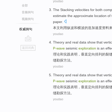
youdao
全部
The Stacking velocities for
both comp
音频例句
estimate the
approximate
location
of
视频例句
paper.
本文
利用
纵波
和
横波
的
迭加速度
资料
权威例句
youdao
Theory
and
real
data
show that
vertic
go
返回词典
P-wave
seismic
exploration
is
an
effe
top
理论
和
实践
表明
，
垂直
定向排列
的
裂
缝
勘探
方法
。
youdao
Theory
and
real
data
show that
vertic
P-wave
seismic
exploration
is
an
effe
理论
和
实践
表明
，
垂直
定向排列
的
裂
缝
勘探
方法
。
youdao