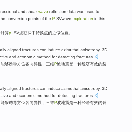
ressional
and
shear
wave
reflection
data
was used
to
the conversion points
of
the
P-
SVwave
exploration
in
this
来
计算
p
-
SV
波
勘探
中
转换点
的
近似
位置
。
ally
aligned
fractures
can
induce
azimuthal
anisotropy
.
3
D
ctive
and
economic
method
for
detecting fractures.
缝
能够
诱导
方位
各向异性
，
三
维
P
波
地震
是
一种
经济
有效
的
裂
ally
aligned
fractures
can
induce
azimuthal
anisotropy
.
3
D
ctive
and
economic
method
for
detecting fractures.
缝
能够
诱导
方位
各向异性
，
三
维
P
波
地震
是
一种
经济
有效
的
裂