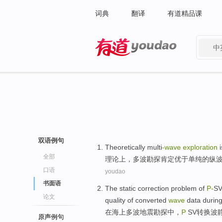
词典
翻译
有道精品课
中
有道 - 网易旗下搜索
双语例句
Theoretically
multi
-wave
exploration
全部
理论上
，多
波
勘探
肯定
优于
单纯
的
纵
口语
youdao
书面语
The
static
correction
problem
of
P-
S
论文
quality
of
converted
wave
data
durin
在
海上
多
波
地震
勘探
中
，
P
SV
转换
波
原声例句