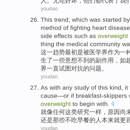
人。无论好坏，他们都代表了我
youdao
T
his trend, which was started b
method of fighting heart disea
side effects such as
overweight
thing the medical community was 
这
一趋势最初是被医学界作为一
生了一些意想不到的副作用，如
界一直试图对抗的问题。
youdao
As with
any
study
of
this
kind
, i
cause
—
or
if
breakfast-skippers
overweight
to begin with.
就
像
任何
这
类
研究
一样，
原因
尚
还是
那些不吃早餐的人本来就
更
youdao