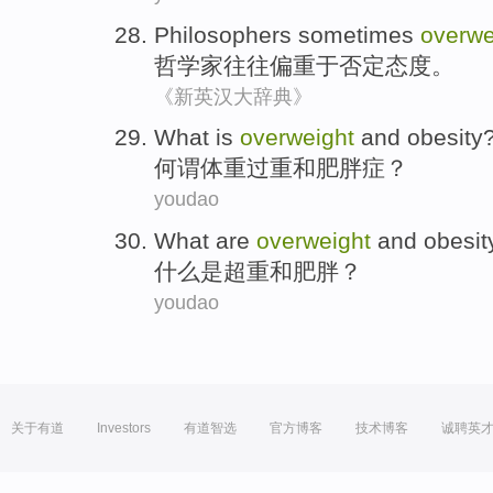
Philosophers
sometimes
overwe
哲学家
往往
偏重
于否定态度。
《新英汉大辞典》
What is
overweight
and
obesity
何谓
体重过重
和
肥胖症
？
youdao
What
are
overweight
and
obesit
什么
是
超重
和
肥胖
？
youdao
关于有道
Investors
有道智选
官方博客
技术博客
诚聘英