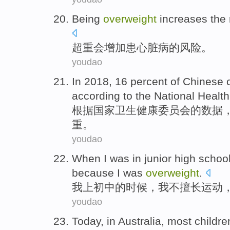
B
eing
overweight
increases the 
超
重会增加患心脏病的风险。
youdao
I
n 2018, 16 percent of Chinese 
according to the National Heal
根
据国家卫生健康委员会的数据，2
重。
youdao
W
hen I was in junior high schoo
because I was
overweight
.
我
上初中的时候，我不擅长运动
youdao
T
oday, in Australia, most childr