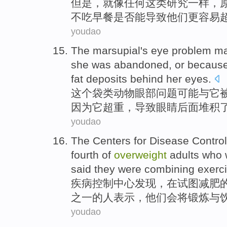
但是
，就
像
任何
这
类
研究
一样
，
不吃早餐
是否
能导致
他们
更
容易
youdao
The
marsupial
's eye
problem
ma
she
was
abandoned
,
or
becaus
fat
deposits
behind
her
eyes
.
这个
袋类动物
眼部
问题
可能
与
它
因为
它
超重
，
导致
眼睛
后面
堆积
youdao
The
Centers
for
Disease
Control
fourth
of
overweight
adults
who
said
they
were
combining
exerc
疾病
控制
中心
发现
，
在
试图
减肥
之一的
人
表示
，
他们
会
将
锻炼
与
youdao