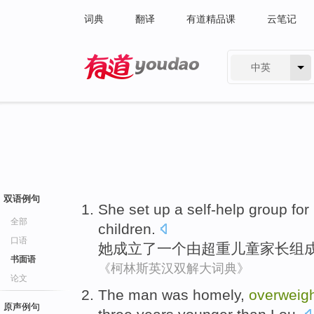
词典
翻译
有道精品课
云笔记
中英
有道 - 网易旗下搜索
双语例句
She
set up
a
self-help group for
全部
children
.
口语
她
成立
了
一个
由
超重
儿童
家长
组
书面语
《柯林斯英汉双解大词典》
论文
The
man
was homely
,
overweig
原声例句