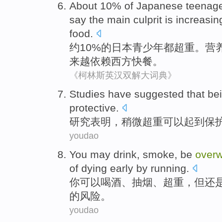
About
10%
of
Japanese
teenag
say
the
main
culprit
is
increasin
food
.
约
10%
的
日本
青少年
都
超重
。
营
来越
依赖
西方
快餐
。
《柯林斯英汉双解大词典》
Studies
have
suggested that
be
protective
.
研究
表明
，
稍微
超重
可以
起到保
youdao
You
may
drink
,
smoke
,
be
overw
of
dying
early
by
running
.
你
可以
喝酒
、
抽烟
、
超重
，
但
还
的
风险
。
youdao