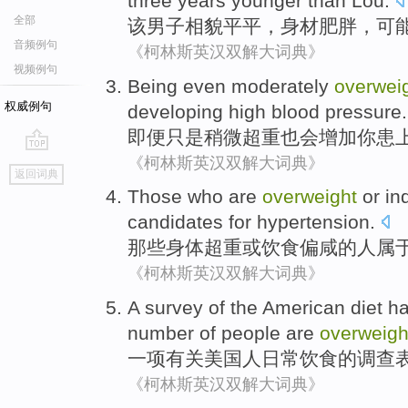
three
years
younger
than
Lou
.
全部
该
男子
相貌
平平，
身材肥胖
，
可
音频例句
《柯林斯英汉双解大词典》
视频例句
Being even
moderately
overwei
权威例句
developing
high blood pressure
.
即便
只是稍微
超重也
会增加
你
患
《柯林斯英汉双解大词典》
go
返回词典
top
Those who
are
overweight
or
in
candidates for
hypertension
.
那些
身体
超重
或
饮食
偏
咸
的人属
《柯林斯英汉双解大词典》
A
survey
of
the American
diet
h
number
of
people
are
overweigh
一
项有关
美国
人
日常饮食
的
调查
《柯林斯英汉双解大词典》