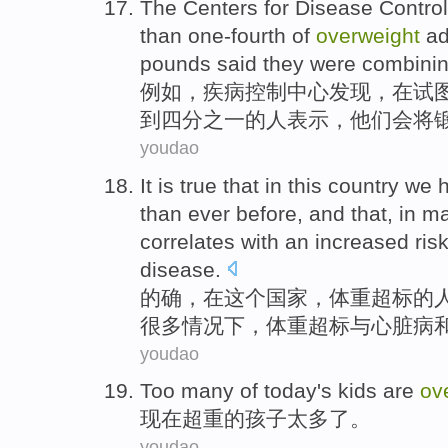
The
Centers
for
Disease
Control
than one-fourth
of
overweight
ad
pounds
said
they
were
combini
例如
，
疾病
控制
中心
发现
，
在
试
到
四分之一的人
表示
，
他们
会
将
youdao
It is true
that
in
this
country
we h
than
ever
before, and that,
in
m
correlates with
an increased
ris
disease
.
的确
，
在
这个
国家
，
体重
超标
的
很多
情况下
，
体重
超标
与
心脏病
youdao
T
oo many of today's kids are
ov
现
在超重的孩子太多了。
youdao