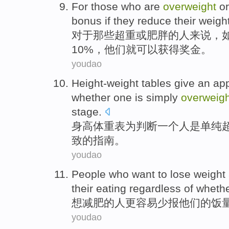
For
those who
are
overweight
or
bonus
if
they
reduce their
weigh
对于
那些
超重
或
肥胖
的人来说，
10%，他们
就可以
获得
奖金
。
youdao
Height-weight
tables
give
an
ap
whether one
is
simply
overweigh
stage
.
身高
体重
表
为
判断
一
个人
是
单纯
致
的
指南
。
youdao
People
who
want to
lose weight
their
eating
regardless
of
wheth
想
减肥
的
人
更
容易少报
他们
的
饭
youdao