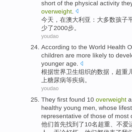
short of the physical activity th
overweight
.
今
天，在澳大利亚：大多数孩子
少了2000步。
youdao
A
ccording to the World Health 
children are more likely to deve
younger age.
根
据世界卫生组织的数据，超重
上糖尿病等疾病。
youdao
T
hey first found 10
overweight
a
healthy young men, whose lifesty
representative of those of most 
他
们首先找到了10名超重、不爱