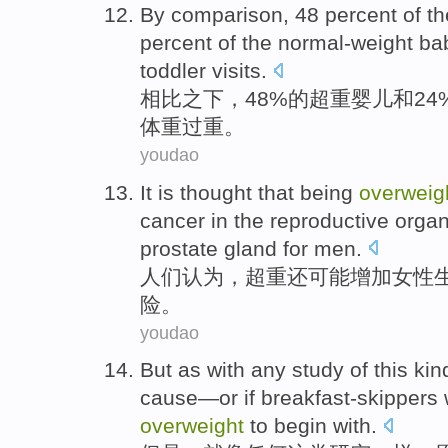
By comparison
, 48 percent
of
t
percent
of
the normal-weight
ba
toddler
visits.
相比
之下，48%
的
超重
婴儿
和
2
体重过重。
youdao
It
is
thought
that
being
overweig
cancer
in the
reproductive
orga
prostate gland
for
men
.
人们
认为
，
超重
还
可能
增加
女性
险
。
youdao
But
as with
any
study
of
this
kin
cause
—or
if
breakfast-skippers
overweight
to
begin with.