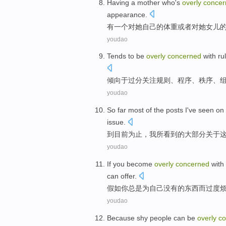
Having
a
mother who
's
overly
concer
appearance
.
有
一个
对
她
自己的
体重
或者
对她
女儿
youdao
Tends
to
be
overly
concerned
with
ru
倾向
于
过分
关注
规则
、
程序
、
秩序
、
youdao
So far
most
of
the
posts
I
've
seen
on
issue
.
到目前
为止
，
我
所
看到
的
大部分
关于
youdao
If
you
become
overly
concerned
with
can
offer
.
假如
你
总是为
自己
没有
的
东西
而
过度
youdao
Because
shy
people
can
be
overly
co