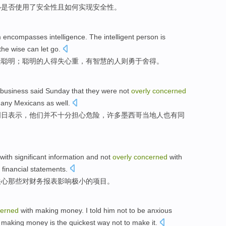
心
是否
使用
了
安全性
且
如何
实现
安全性。
m
encompasses
intelligence.
The
intelligent
person
is
 the wise can
let go
.
括
聪明；
聪明
的
人
得失
心重，有智慧的人则勇于
舍得
。
business
said
Sunday
that
they
were not
overly
concerned
any
Mexicans
as
well
.
周日
表示
，
他们
并不
十分
担心
危险
，
许多
墨西哥
当地人也有
同
with
significant
information
and
not
overly
concerned
with
financial
statements
.
关心
那些
对
财务
报表
影响
极小的
项目
。
erned
with
making
money
.
I
told
him
not
to
be anxious
t
making
money
is
the
quickest
way
not to make it.