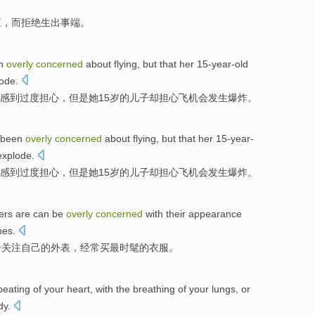
应
，
而
拒绝生出事端。
n
overly
concerned
about
flying
,
but
that
her
15-year-old
lode
.
感到
过度
担心
，
但是
她
15岁
的
儿子
却
担心
飞机
会
发生爆炸
。
been
overly
concerned
about
flying
,
but
that
her
15-year-
explode
.
感到
过度
担心
，
但是
她
15岁
的
儿子
却
担心
飞机
会
发生爆炸
。
ers
are
can be
overly
concerned
with
their
appearance
hes
.
于
关注
自己的
外表
，
经常
买
最
时髦
的衣服。
beating
of
your
heart
, with the
breathing
of your
lungs
,
or
dy
.