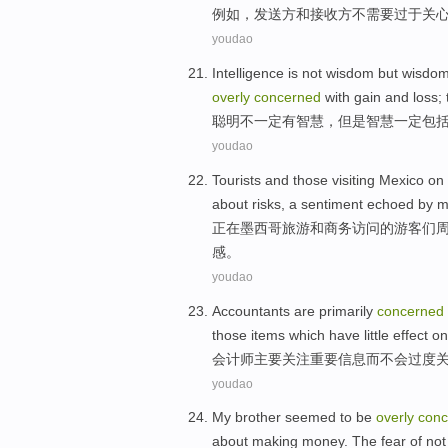
例如
，
发送方
和
接收方
不
需要
过于
关
youdao
Intelligence
is not
wisdom
but
wisdo
overly
concerned
with gain and loss
;
聪明
不一定
有
智慧
，
但是
智慧一定
包
youdao
Tourists
and
those
visiting
Mexico
on
about
risks
, a sentiment
echoed
by
m
正在
墨西哥
旅游
和
商务
访问
的游客们
感
。
youdao
Accountants are
primarily
concerned
those
items
which have little
effect
on
会计师
主要
关注
重要
信息
而
不会
过度
youdao
My brother
seemed to
be
overly
conc
about
making
money
. The
fear
of
no