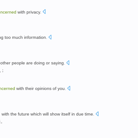
oncerned
with
privacy
.
ng
too much
information
.
other people
are doing
or
saying
.
么；
ncerned
with their
opinions
of
you
.
。
d
with
the
future
which
will
show itself in due time.
来。