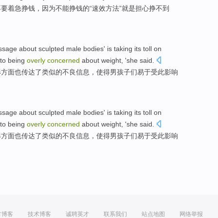
不要
着急
挣钱
，因为不能挣钱
的
“
速效
方法
”
就是
担心
挣
不到
ssage
about sculpted
male
bodies
' is taking its toll
on
to being
overly
concerned
about
weight
, '
she
said
.
形方面
也
传达
了
类似
的不良信息，
使得
男孩子们
易于
受此影响
ssage
about sculpted
male
bodies
' is taking its toll
on
to being
overly
concerned
about
weight
, '
she
said
.
形方面
也
传达
了
类似
的不良信息，
使得
男孩子们
易于
受此影响
方博客
技术博客
诚聘英才
联系我们
站点地图
网络举报