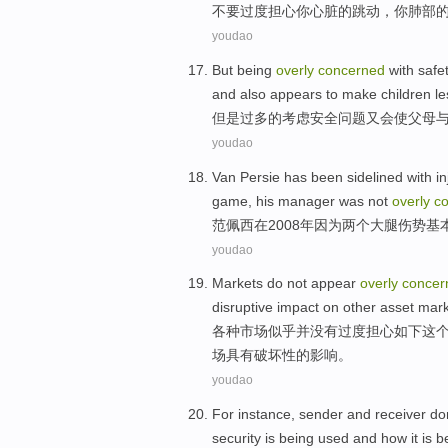
不要
过度
担心
你
心脏
的
跳动
，你
肺部
youdao
But
being
overly
concerned
with
safe
and
also
appears to
make
children
le
但是
过多
的
考虑
安全
问题又会
使
父母
youdao
Van Persie
has
been sidelined with
in
game
,
his
manager
was not
overly
c
范佩西
在
2008年因为
两个
大腿
伤势
基
youdao
Markets
do not
appear
overly
concer
disruptive
impact
on
other
asset
mark
各种
市场
似乎
并
没有
过度
担心如下这
场
具有
破坏性的
影响
。
youdao
For instance
,
sender
and
receiver
do
security
is being
used
and
how it
is b