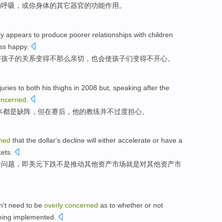
的
呼吸
，
或
你
身体
的
其它
器官
的
功能作用
。
ty
appears to produce poorer
relationships
with
children
ss
happy
.
与
孩子
的
关系
变得不
那么
亲切，
也
会使孩子们变得不
开心
。
juries
to
both
his thighs
in
2008
but
,
speaking after the
oncerned
.
本
都
是
缺阵，
但
在
赛后
，
他
的
教练
并不
过度
担心
。
ned
that the
dollar
's
decline will
either
accelerate
or
have a
ets
.
个问题，即
美元
下跌
不是
推动
其他
资产市场就是
对
其他资产市
n't
need to
be
overly
concerned
as
to
whether
or not
eing
implemented
.