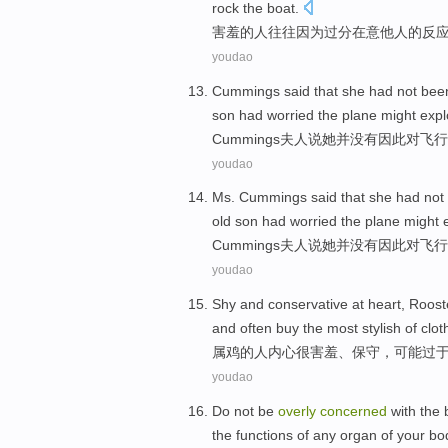
rock the boat.
害羞
的
人
往往
因为
过分
在意
他人
的
反
youdao
Cummings
said that
she
had not
bee
son
had
worried
the plane
might
exp
Cummings夫人
说
她
并
没有
因此
对
飞行
youdao
Ms. Cummings
said that
she
had not
old
son
had
worried
the plane
might
Cummings
夫人
说
她
并
没有
因此
对
飞行
youdao
Shy
and
conservative at
heart
,
Roost
and
often
buy
the most
stylish
of
clot
属鸡
的
人
内心
很害羞
、
保守
，
可能
过
youdao
Do not
be
overly
concerned
with
the
the
functions
of
any
organ
of your
bo