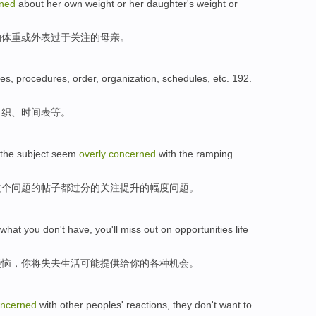
ned
about
her
own
weight
or
her
daughter
's weight
or
的
体重
或
外表
过于
关注
的
母亲
。
les
,
procedures
,
order
,
organization
,
schedules
,
etc
. 192.
组织
、
时间表
等。
the
subject
seem
overly
concerned
with
the
ramping
这个
问题
的
帖子
都
过分
的
关注
提升
的幅度问题。
what
you
don't have
, you
'll
miss out
on
opportunities
life
烦恼，你
将
失去
生活
可能
提供给你
的
各种机会
。
ncerned
with
other peoples'
reactions
,
they
don't want to