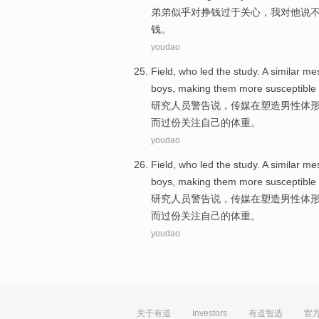
弟弟
似乎
对
挣钱
过于
关心
，
我
对
他
说
钱。
youdao
Field
,
who
led the study. A
similar
me
boys
,
making them
more
susceptible
研究
人员
警告说，
传媒
在
塑造
男性
体
而
过份
关注
自己的
体重
。
youdao
Field
,
who
led the study. A
similar
me
boys
,
making them
more
susceptible
研究
人员
警告说，
传媒
在
塑造
男性
体
而
过份
关注
自己的
体重
。
youdao
关于有道
Investors
有道智选
官