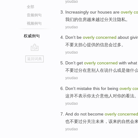
youdao
全部
Increasingly
our
houses
are
overly
c
音频例句
我们
的
住房
越来越
过分
关注
隐私
。
视频例句
youdao
权威例句
Don't
be
overly
concerned
about
givi
不要
太
担心
提供
的
信息
会过多。
youdao
go
返回词典
top
Don’t
get
overly
concerned
with
what
不要
过分
在意
别人
在
说
什么
或是
做什
youdao
Don't
mistake
this
for being
overly
co
这
并不
表示
你太介意他人对
你
的
看法
youdao
And
do not
become
overly
concerne
也
不要
过分
关注
未来
，
该
来的自然
会
youdao