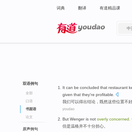
词典
翻译
有道精品课
中
有道 - 网易旗下搜索
双语例句
It
can be
concluded
that
restaurant
k
全部
given that they're profitable.
口语
我们
可以
得出结论
，既然这些位置
不
书面语
youdao
论文
But
Wenger
is not
overly
concerned
.
但是
温格
并不
十分
担心
。
原声例句