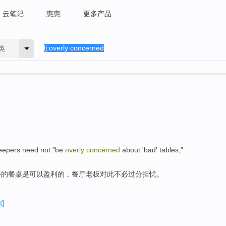
云笔记
惠惠
更多产品
英
eepers
need not "be
overly
concerned
about
'
bad
'
tables
,"
好
的餐桌
是可以盈利的，
餐厅
老板
对此不必过分
担忧
。