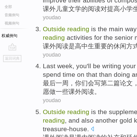
improve
their abilities
of
composi
全部
课外
儿童
文学
的
阅读
对
提高
小学
音频例句
youdao
视频例句
Outside
reading
is
the
main
way
权威例句
reading
activities
for the
senior 
课外
阅读
是
高中生
重要
的
休闲
方
youdao
go
返回词典
top
Last
week
,
you
'll be
writing
your
spend
time
on
that
than
doing
a
最后
一周
，
你们
会
写
第二
篇论文
愿
做
一些
课外
阅读。
youdao
Outside
reading
is
the
suppleme
reading
, and
also another
gold 
treasure-house
.