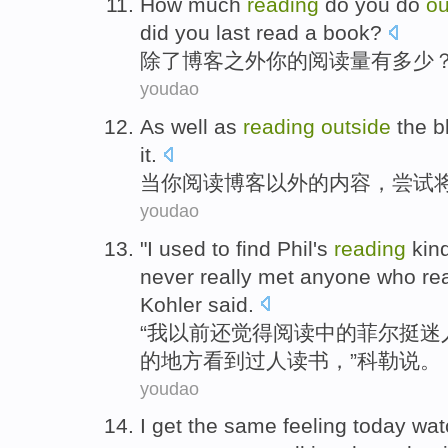
How much
reading
do
you
do
ou
did
you
last
read a book
?
除了
博客
之外
你
的
阅读
量有
多少
youdao
As well as
reading
outside
the
b
it
.
当
你
阅读
博客
以外
的
内容，
尝试
youdao
"
I
used
to
find
Phil
's
reading
kin
never
really met anyone who
re
Kohler
said
.
“
我
以前
还
觉得
阅读
中的菲尔
挺迷
的地方看到过人
读书
，”
科勒
说
。
youdao
I
get
the
same
feeling
today
wat