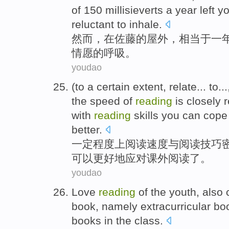
of
150
millisieverts
a
year left
yo
reluctant to
inhale
.
然而
，在
佐藤
的
屋外
，
相当于
一
情愿
的
呼吸
。
youdao
(to a
certain
extent,
relate
... to..
the
speed
of
reading
is closely 
with
reading
skills
you
can
cope
better
.
一定
程度
上
阅读
速度
与
阅读
技巧
可以
更好地
应对
课外
阅读了。
youdao
Love
reading
of
the
youth
,
also
book
,
namely
extracurricular
bo
books in the
class
.