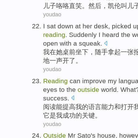
儿子
咯咯直笑
。然后，凯伦叫儿
youdao
I
sat down
at
her
desk
,
picked
u
reading
.
Suddenly I
heard
the w
open
with
a
squeak
.
我
在
她
桌前
坐下
，
随手拿
起
一张
地
一
声
开
了
。
youdao
Reading
can
improve
my
langu
eyes
to the
outside
world
.
What
success.
阅读
能
提高
我
的
语言
能力
和
打开
它
是
我成功的
关键
。
youdao
Outside
Mr Sato
's
house
,
howev