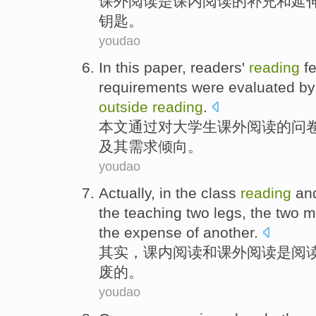
课外
阅读
是
课
内
阅读的
补充
和
延
钥匙。
youdao
In this paper
,
readers'
reading
f
requirements
were
evaluated
b
outside
reading
.
本文
通过对
大学生
课外
阅读
的
问
及其
需求
倾向
。
youdao
Actually
,
in the class
reading
an
the
teaching
two
legs
, the
two
m
the expense
of
another.
其实
，课
内
阅读
和
课外
阅读
是
阅
废
的。
youdao