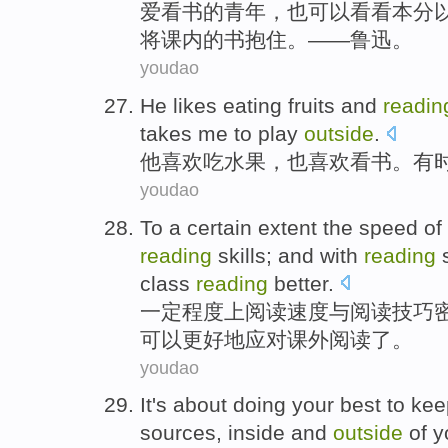
爱
看书
的
青年
，
也
可以
看看
本分
将
课
内
的
书
抱住
。——鲁迅。
youdao
He
likes
eating
fruits
and
readin
takes
me
to
play
outside
.
他
喜欢
吃
水果
，也喜欢
看书
。
有
youdao
To
a certain
extent
the
speed
of
reading
skills;
and
with
reading
s
class
reading
better.
一定
程度
上
阅读
速度
与
阅读
技巧
可以
更好地
应对
课外
阅读了。
youdao
It
's about doing
your
best
to
kee
sources
,
inside
and
outside
of y