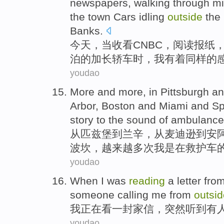
newspapers
,
walking through
mi
the
town Cars idling
outside
the
Banks
.
今天
，当
收看
CNBC，
阅读
报纸
泊
的
加长
轿车
时，
我
有着
同样
的
youdao
More and more
,
in
Pittsburgh
a
Arbor
,
Boston
and
Miami
and
S
story
to the sound
of
ambulance
从
匹兹堡
到兰辛
，
从麦迪逊到
安
波
坎
，越来越多次
我
是在
救护车
youdao
When
I
was
reading
a letter
fro
someone
calling
me
from
outsid
我
正在
看
一封
家信，
突然
听到
有
youdao