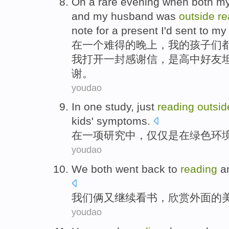
On
a
rare
evening when
both
m
and my
husband
was
outside
re
note for a
present
I'd
sent
to
my
在
一个
难得
的
晚上
，
我
的
孩子们
我
打开
一封
感谢信，是
高中
好友
谢。
youdao
In
one
study
,
just
reading
outsid
kids
' symptoms
.
在
一
项研究
中，
仅仅
是在
绿色
环
youdao
W
e both went back to
reading
an
我
们俩又继续看书，欣赏外面的
youdao