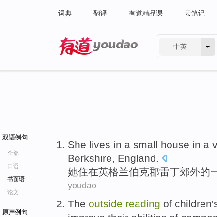
词典
翻译
有道精品课
云笔记
中英
有道 - 网易旗下搜索
双语例句
She
lives
in
a
small
house
in a
v
全部
Berkshire
,
England
.
口语
她
住
在
英格兰
伯克
郡
雷丁
郊外的
书面语
youdao
论文
The
outside
reading
of
children'
原声例句