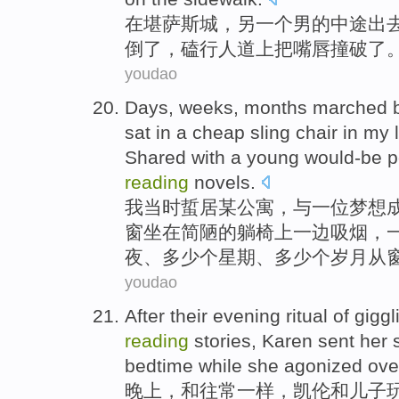
在
堪萨斯
城
，
另一个
男的
中途
出
倒了
，磕行人道上把嘴唇撞
破了
youdao
Days,
weeks
,
months
marched 
sat in
a
cheap
sling
chair
in my l
Shared with
a
young
would-be
p
reading
novels
.
我
当时
蜇
居某
公寓
，
与
一
位梦想
窗
坐在
简陋的
躺椅
上
一边
吸烟
，
夜、多少
个
星期
、多少个岁月
从
youdao
After their
evening
ritual of
giggl
reading
stories
,
Karen
sent
her
bedtime while she agonized ove
晚上
，和往常一样，
凯伦
和
儿子