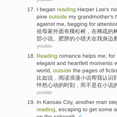
I
began
reading
Harper
Lee
's n
pine
outside
my grandmother's
against
me
, begging for
attentio
祖母
家
外面
有
棵松树
，
在
稀疏
的
部
小说。
肥胖
的小
猎犬
在
我
身边
youdao
Reading
romance
helps
me
,
for
elegant and heartfelt moments
w
world
,
outside
the pages
of
ficti
比如说
，
阅读
浪漫小说
帮
我
认识
怦然
心动的时刻，而不是在小说
youdao
In
Kansas
City
,
another
man
st
reading
,
escaping
to get
some
a
on the sidewalk
.