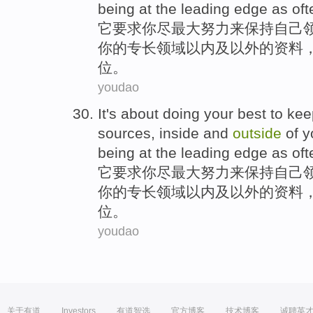
being at
the
leading
edge
as oft
它
要求
你
尽最大努力
来
保持
自己
你
的
专长
领域以内
及
以外
的
资料
位。
youdao
It
's about doing
your
best
to
kee
sources
,
inside
and
outside
of y
being at
the
leading
edge
as oft
它
要求
你
尽最大努力
来
保持
自己
你
的
专长
领域以内
及
以外
的
资料
位。
youdao
关于有道
Investors
有道智选
官方博客
技术博客
诚聘英