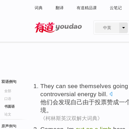
词典
翻译
有道精品课
云笔记
中英
有道 - 网易旗下搜索
双语例句
They
can
see
themselves
goin
全部
controversial
energy
bill
.
口语
他们
会
发现
自己
由于投票赞成
一
书面语
境。
论文
《柯林斯英汉双解大词典》
原声例句