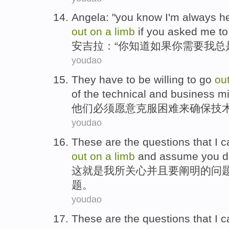
Angela
: "
you
know
I'm
always
h
out
on
a
limb
if
you
asked
me
to
安吉拉
：“
你
知道
如果
你
需要
我
总
youdao
They
have to
be willing to
go
ou
of
the
technical
and
business
m
他们
必须
愿意
克服困难
来
确保
技
youdao
These
are
the
questions
that
I
c
out
on
a
limb
and
assume
you 
这
就是
我
所
关心
并且
要
阐明
的
问
题。
youdao
These
are
the
questions
that
I
c