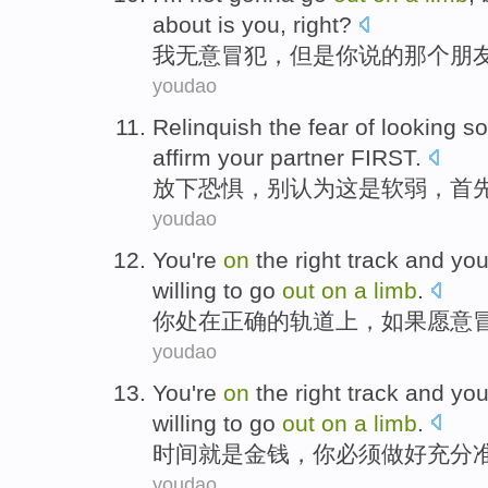
about
is
you
, right?
我
无意冒犯
，
但是
你
说
的
那个
朋
youdao
Relinquish
the
fear
of
looking so
affirm
your
partner
FIRST
.
放下
恐惧
，别认为
这
是
软弱
，
首
youdao
You
're
on
the
right
track
and yo
willing to
go
out
on
a
limb
.
你
处在
正确
的
轨道上
，
如果
愿意
youdao
You
're
on
the
right track and
yo
willing
to
go
out
on
a
limb
.
时间
就是
金钱
，
你
必须做好充分
youdao