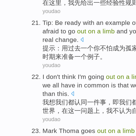
在
这里
，
我
先
给出
一些
经验性
规
youdao
Tip
:
Be ready
with
an
example
o
afraid
to
go
out
on
a
limb
and
yo
real
change
.
提示
：
用
过去
一
个
你
不怕
成为
孤
时期
来
准备
一
个
例子
。
youdao
I
don't
think
I'm
going
out
on
a
l
we
all have
in
common is that 
than
this
.
我
想
我们
都
认同
一
件
事，
即
我们
世界
，在
这
一问题上，我
不
认为
youdao
Mark
Thoma
goes
out
on
a
lim