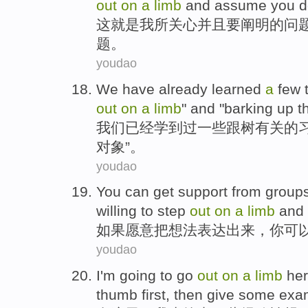
out
on
a
limb
and
assume
you 
这
就是
我
所
关心
并且
要
阐明
的
问
题。
youdao
We
have already
learned
a
few
out
on
a
limb
" and "barking up
t
我们
已经
学到
过
一些
跟树有关的
对象”。
youdao
You can
get
support
from
group
willing to
step
out
on
a
limb
and 
如果
愿意
把
想法表达
出来
，
你
可
youdao
I'm
going to
go
out
on
a
limb
he
thumb
first,
then
give
some
exa