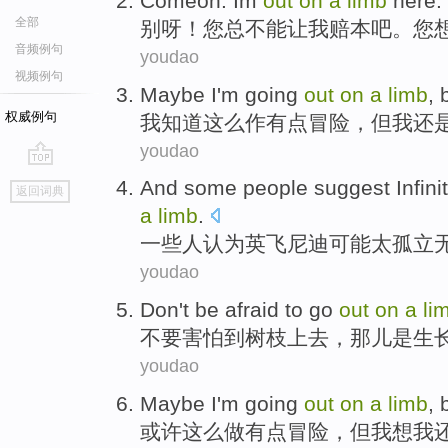
Comeon.
Im
out
on
a
limb
here.
全部
别呀！
您
总不能让
我赔本
吧。您
音频例句
youdao
视频例句
Maybe
I
'm going
out
on
a
limb
,
权威例句
我
知道这么作
有点
冒险，
但
我还
youdao
go
And
some
people
suggest
Infini
返回词典
top
a
limb
.
一些
人
认为
英飞尼迪
可能
太
孤立
youdao
Don't
be afraid
to
go
out
on
a
li
不要
害怕
到
树枝
上去
，
那儿
是
生
youdao
Maybe
I
'm going
out
on
a
limb
,
或许
这么做
有点
冒险，
但
我
想
我