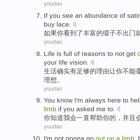
youdao
If
you
see
an
abundance
of
sati
buy
lace
.
如果
你
看到
了丰富
的
缎子
不
出门
youdao
Life
is
full
of
reasons
to
not
get
your life vision
.
生活
确实有
足够
的
理由
让
你
不能
理想。
youdao
You
know
I'm
always here
to
hel
limb
if you
asked me to
.
你
知道
我会
一直
帮助
你的，
并且
youdao
I'm
not gonna go
out
on
a
limb
,