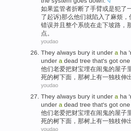
the
system
goes down.
如果
监管者
折断了
手臂
或是犯了
了
起诉
)那么
他们
就
陷入
了
麻烦
，
错误并且整个
系统
在走下坡路，
点。
youdao
They
always
bury
it under
a
ha '
under
a
dead
tree
that
's got
one
他们
老爱把财宝
埋
在
闹鬼
的
屋子
死
的
树
下面，
那
树上
有
一
独枝
伸
youdao
They
always
bury
it under
a
ha '
under
a
dead
tree
that
's got
one
他们
老爱把财宝
埋
在
闹鬼
的
屋子
死
的
树
下面，
那
树上
有
一
独枝
伸
youdao