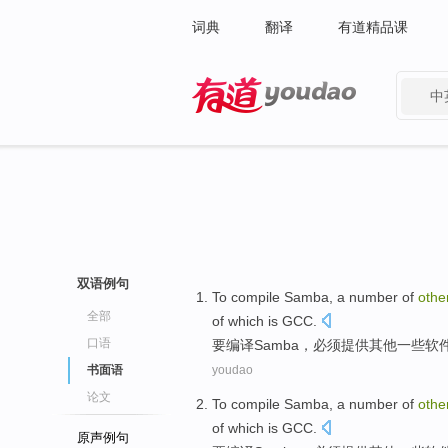
词典
翻译
有道精品课
中
有道 - 网易旗下搜索
双语例句
To
compile
Samba
, a
number
of
othe
全部
of
which
is
GCC
.
口语
要
编译
Samba
，
必须
提供
其他
一些
软
书面语
youdao
论文
To
compile
Samba
, a
number
of
othe
of
which
is
GCC
.
原声例句