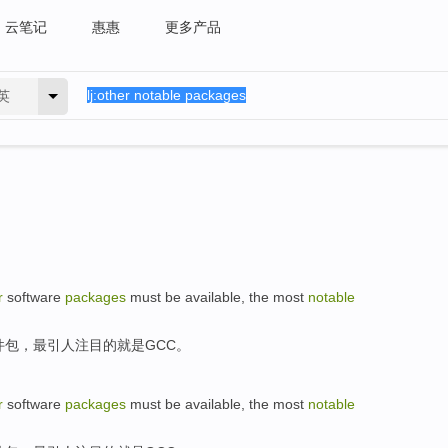
云笔记
惠惠
更多产品
英
r
software
packages
must be
available
,
the most
notable
件包
，
最
引人注目
的
就是
GCC
。
r
software
packages
must be
available
,
the most
notable