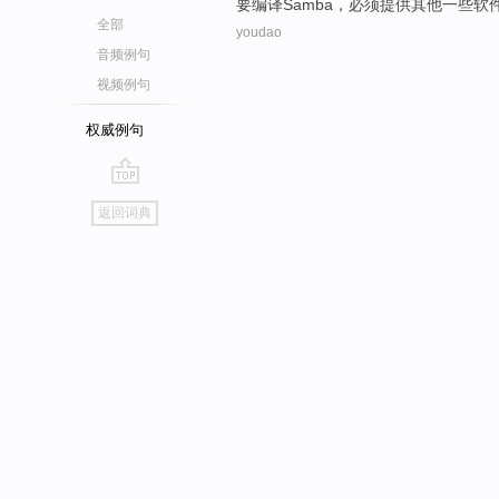
要
编译
Samba
，
必须
提供
其他
一些
软
全部
youdao
音频例句
视频例句
权威例句
go
返回词典
top