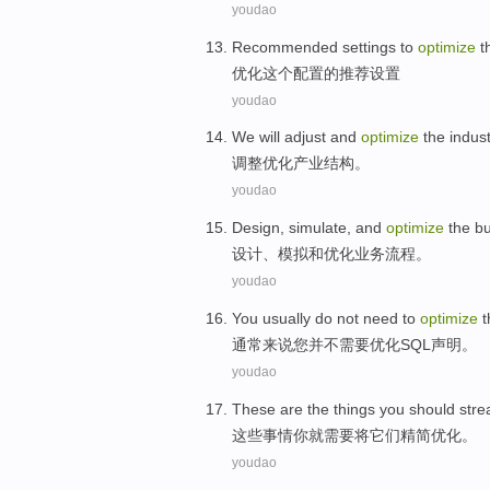
youdao
Recommended
settings
to
optimize
t
优化
这个
配置
的
推荐
设置
youdao
We will adjust and
optimize
the
indust
调整
优化
产业
结构
。
youdao
Design
,
simulate
,
and
optimize
the
bu
设计
、
模拟
和
优化
业务
流程
。
youdao
You
usually
do not
need to
optimize
t
通常来说
您
并不
需要
优化
SQL
声明
。
youdao
These are the
things
you
should
stre
这些
事情
你
就需要
将它们
精简优化。
youdao