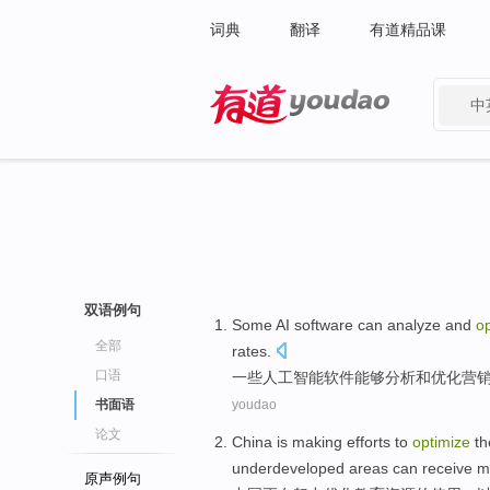
词典
翻译
有道精品课
中
有道 - 网易旗下搜索
双语例句
Some
AI
software
can
analyze
and
o
全部
rates
.
口语
一些
人工智能
软件
能够
分析
和
优化
营
书面语
youdao
论文
China
is making
efforts to
optimize
t
underdeveloped
areas
can
receive
m
原声例句