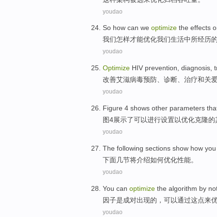
youdao
So
how
can
we
optimize
the
effects
o
我们
怎样
才能
优化
我们
生活
中
所
经历
youdao
Optimize
HIV
prevention
,
diagnosis
,
改善
艾滋病毒
预防
、
诊断
、
治疗
和
关
youdao
Figure
4
shows
other
parameters
tha
图
4
展示了
可以
进行设置
以
优化
克隆
的
youdao
The following
sections
show
how you
下面
几节将
介绍
如何
优化
性能
。
youdao
You can
optimize
the
algorithm
by
not
因子
是
成对出现
的，
可以
通过
这点
来
youdao