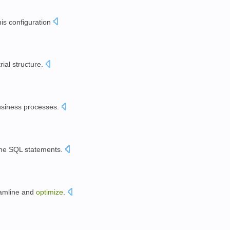
his
configuration
rial
structure
.
siness
processes
.
he
SQL
statements
.
amline
and
optimize
.