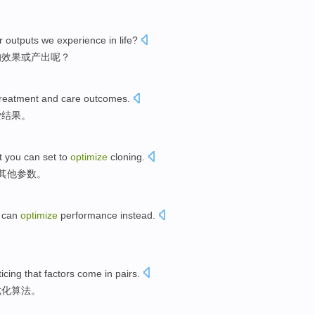
r
outputs
we
experience
in
life
?
的
效果
或
产出
呢？
treatment
and
care
outcomes
.
爱
结果
。
t
you can
set
to
optimize
cloning
.
其他
参数
。
 can
optimize
performance
instead.
icing that
factors
come
in
pairs
.
优化
算法
。