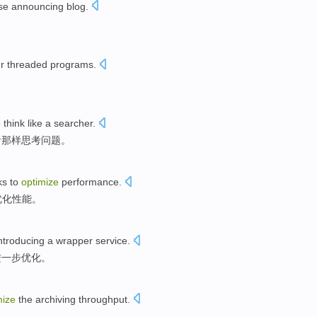
se
announcing
blog
.
r threaded
programs
.
o
think
like a
searcher
.
者那样思考问题。
ks
to
optimize
performance
.
优化
性能
。
ntroducing
a
wrapper
service
.
进一步优化
。
mize
the
archiving
throughput
.