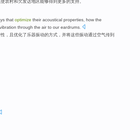
以
使
农村
和
欠发达
地区
能够
得到
更多
的支持。
ys
that
optimize
their
acoustical
properties
, how
the
vibration
through the
air
to
our
eardrums
.
特性
，且优化
了
乐器
振动
的
方式
，
并
将
这些
振动
通过
空气
传到