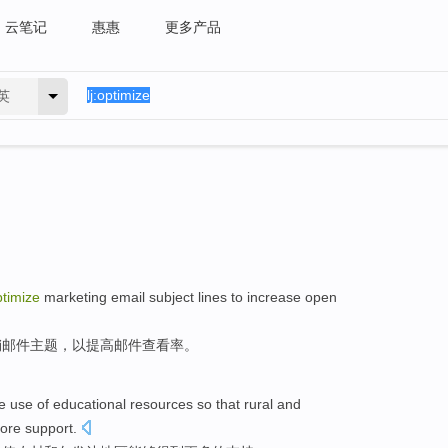
云笔记
惠惠
更多产品
英
ptimize
marketing
email
subject lines
to
increase
open
销
邮件
主题
，
以
提高
邮件
查看
率
。
he
use
of
educational
resources
so
that
rural
and
ore
support
.