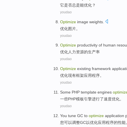
它
是否
总是
能优化
？
youdao
Optimize
image weights
.
优化
图片
。
youdao
Optimize
productivity
of
human
resou
优化
人力
资源
的
生产率
youdao
Optimize
existing
framework
applicat
优化
现有
框架
应用程序
。
youdao
Some
PHP
template
engines
optimiz
一些
PHP
模板
引擎
进行
了
速度
优化
。
youdao
You
tune
GC
to
optimize
application
您
可以调整
GC
以
优化
应用程序
的
性能