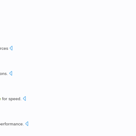
rces
ions
.
e
for
speed
.
performance
.
。