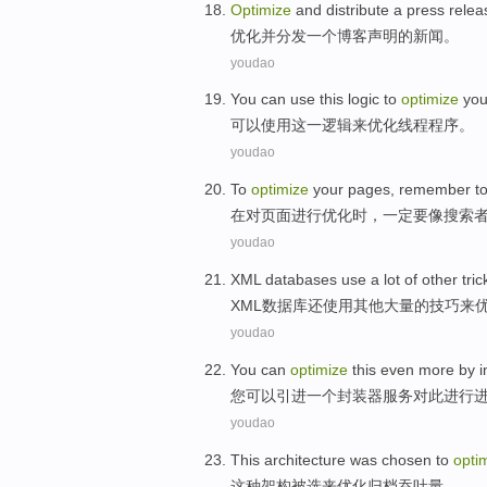
Optimize
and
distribute
a
press relea
优化
并
分发
一个
博客
声明
的
新闻
。
youdao
You can
use
this
logic
to
optimize
you
可以
使用
这
一逻辑
来
优化
线程
程序
。
youdao
To
optimize
your pages
,
remember
t
在
对
页面
进行优化时，
一定
要
像
搜索
youdao
XML
databases
use
a lot
of
other
tric
XML
数据库还
使用
其他
大量
的
技巧
来
youdao
You
can
optimize
this even
more
by i
您
可以
引进
一个
封装器
服务
对此
进行
youdao
This
architecture
was
chosen
to
opti
这种
架构
被
选
来
优化
归档
吞吐量
。