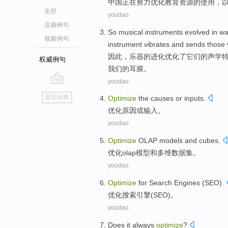
中国
正在
努力
优化
教育
资源
的
使用
，
全部
youdao
音频例句
So
musical
instruments
evolved
in
wa
视频例句
instrument
vibrates
and
sends
those
因此
，
乐器
的
进化
优化
了
它们
的
声学
权威例句
我们
的
耳膜
。
youdao
go
返回词典
Optimize
the
causes
or
inputs
.
top
优化
原因
或
输入
。
youdao
Optimize
OLAP
models
and
cubes
.
优化
olap
模型
和
多维数据集
。
youdao
Optimize
for Search
Engines
(
SEO
).
优化
搜索
引擎
(
SEO
)。
youdao
Does it
always
optimize
?