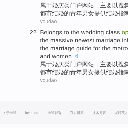
属于
婚庆
类
门户
网站，
主要
以搜
都市
结婚
的
青年
男女
提供
结婚
指
youdao
Belongs to
the
wedding
class
o
the
massive
newest
marriage
in
the marriage
guide
for
the
metro
and women
.
属于
婚庆
类
门户
网站，
主要
以搜
都市
结婚
的
青年
男女
提供
结婚
指
youdao
关于有道
Investors
有道智选
官方博客
技术博客
诚聘英