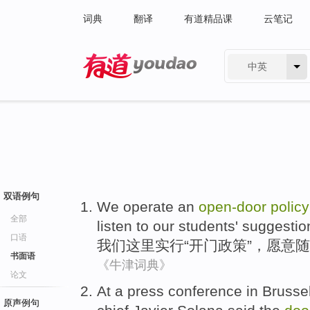
词典
翻译
有道精品课
云笔记
中英
有道 - 网易旗下搜索
双语例句
We
operate
an
open
-
door
policy
全部
listen to our
students'
suggestio
口语
我们
这里
实行“
开门
政策
”，愿意
随
书面语
《牛津词典》
论文
At
a
press
conference
in
Brusse
原声例句