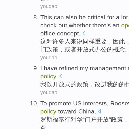
youdao
This
can
also be
critical
for
a lot
check
out
whether
there's
an
op
office
concept
.
这
对
许多
人来说
同样
重要
，
因此
门
政策
，
或者
开放式
办公
的概念
youdao
I
have
refined
my
management
policy
.
我
以
开放式
的
政策
，
改进
我
的的
youdao
To promote
US
interests
,
Roosev
policy
toward
China
.
罗斯福
奉行对华
“门户
开放
”
政策
，
益
。