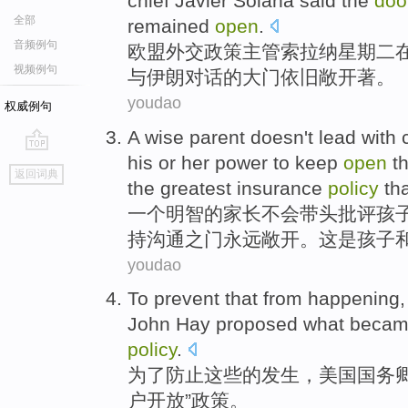
chief
Javier Solana
said
the
doo
全部
remained
open
.
音频例句
欧盟
外交
政策
主管
索拉纳
星期二
视频例句
与
伊朗
对话
的
大门
依旧
敞开
著。
youdao
权威例句
A
wise
parent
doesn't
lead with
his
or
her
power
to
keep
open
t
go
返回词典
top
the
greatest
insurance
policy
th
一个
明智
的
家长
不会
带头
批评
孩
持
沟通
之门
永远敞开
。
这
是
孩子
youdao
To
prevent
that
from
happening
John
Hay
proposed
what beca
policy
.
为了
防止
这些
的
发生
，
美国
国务
户
开放
”
政策
。