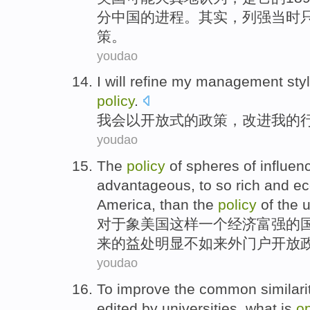
分
中国
的进程。其实，列强当时
策。
youdao
I will
refine
my
management
sty
policy
.
我会
以
开放式
的
政策
，
改进
我
的
youdao
The
policy
of
spheres of
influen
advantageous,
to
so
rich
and
ec
America
, than the
policy
of the
u
对于
象
美国
这样
一个
经济
富强
的
来的益处
明显
不如
来
外门户
开放
youdao
To
improve the common similari
edited by
universities
,
what
is
o