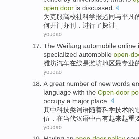
open
door
is discussed
.
为
克服
高校
社科
学报
趋同
与
平凡
何开门
办刊
，
进行
了探讨。
youdao
The
Weifang
automobile
online
specialized
automobile
open
-
do
潍坊
汽车
在线
是
潍坊
地区
最
专业
youdao
A great number
of
new
words
em
language
with
the
Open
-
door
po
occupy
a
major
place
.
其中
科技类
词语
随着
科学技术
的
伍，
在
当代
汉语
中
占有越来越
重
youdao
Having an
open
-
door
policy
sou