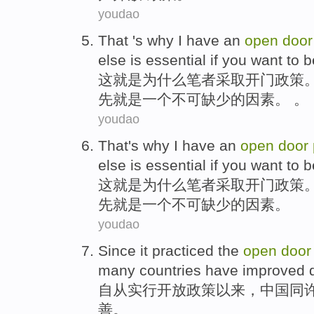
youdao
That
'
s
why
I
have
an
open
door
else
is essential
if
you
want to
b
这
就是
为什么
笔者
采取
开门
政策
先
就是
一个
不可
缺少的因素。 。
youdao
That
's
why
I
have
an
open
door
else
is essential
if
you
want to
b
这
就是
为什么
笔者
采取
开门
政策
先
就是
一个
不可
缺少的因素。
youdao
Since it
practiced the
open
door
many
countries
have improved
自从
实行
开放
政策
以来，
中国
同
善。