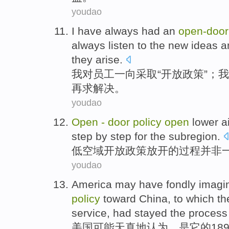
youdao
I
have always had
an
open
-
door
always
listen to
the
new
ideas
a
they
arise.
我
对
员工
一向采取“
开放
政策
”；我
再
求
解决。
youdao
Open
-
door
policy
open
lower
a
step
by step
for the
subregion
.
低
空域
开放
政策
放开
的
过程
并非
youdao
America
may have
fondly imagi
policy
toward
China
, to which
th
service
, had stayed
the
process
美国
可能
天真
地认为，是
它
的18