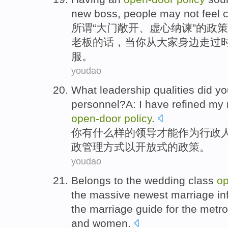
new
boss
,
people
may
not
feel
所谓“大门敞开、虚心
纳谏
”的
政策
老板
的话，当
你
从大家身边走过
服。
youdao
What
leadership
qualities
did
yo
personnel
?A:
I
have
refined
my
open
-
door
policy
.
你
有什么样
的
领导
才能
作为
行政
政
管理
方式
以
开放式
的
政策
。
youdao
Belongs to
the
wedding
class
o
the
massive
newest
marriage
in
the marriage
guide
for
the
metro
and women
.