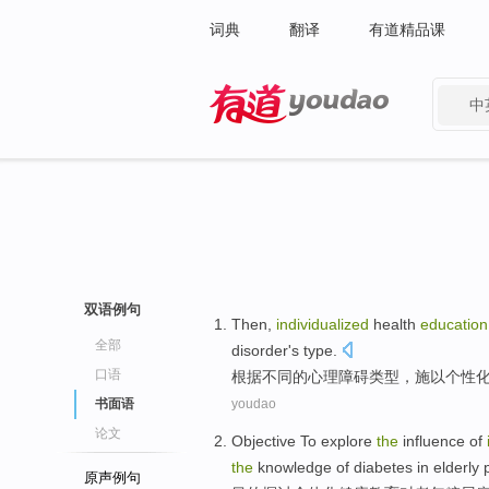
词典
翻译
有道精品课
中
有道 - 网易旗下搜索
双语例句
Then,
individualized
health
education
全部
disorder
's
type
.
口语
根据
不同
的
心理
障碍
类型
，
施以个性
书面语
youdao
论文
Objective
To explore
the
influence
of
the
knowledge
of
diabetes
in
elderly
原声例句