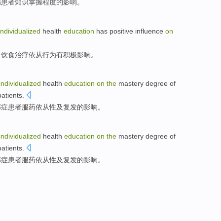
病
患者
知识
掌握
程度
的
影响
。
individualized
health
education
has
positive
influence
on
者
饮食
治疗
依从
行为
有
积极
影响
。
individualized
health
education
on
the
mastery
degree of
patients
.
郁症
患者
服药
依从性及复发
的
影响
。
individualized
health
education
on
the
mastery
degree of
patients
.
郁症
患者
服药
依从性及复发
的
影响
。