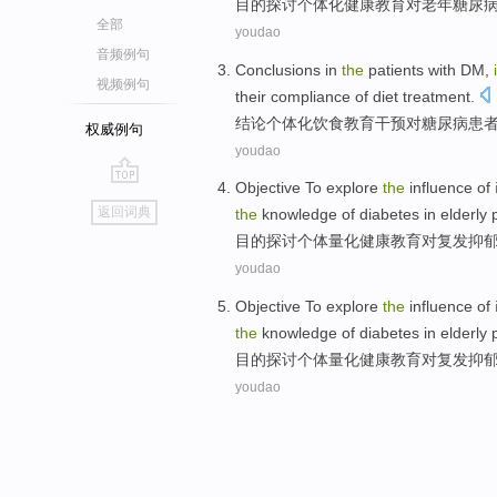
目的
探讨
个体化
健康
教育
对
老年
糖尿
全部
youdao
音频例句
Conclusions
in
the
patients with
DM
,
视频例句
their compliance
of
diet
treatment
.
结论
个体化
饮食
教育
干预对
糖尿病
患
权威例句
youdao
Objective
To explore
the
influence
of
go
返回词典
the
knowledge of diabetes in elderly
top
目的
探讨
个体量化
健康
教育
对
复发抑
youdao
Objective
To explore
the
influence
of
the
knowledge of diabetes in elderly
目的
探讨
个体量化
健康
教育
对
复发抑
youdao