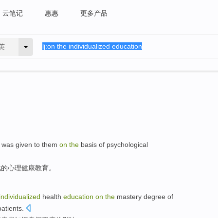
云笔记
惠惠
更多产品
英
was given to them
on
the
basis
of
psychological
化
的
心理
健康
教育
。
individualized
health
education
on
the
mastery
degree
of
patients
.