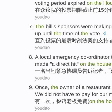
voting
period
expired
on
the
Ho
在
众议院的
投票
期限
截止
前
15分
youdao
The
bill
's
sponsors
were
making
up
until
the
time
of
the
vote
.
直到
投票
的
最后
时刻
法案
的
支持
youdao
A
local
emergency
co-ordinator
made "a
direct
hit
"
on
the
house
一名
当地
紧急
协调员
告诉
记者
，
youdao
Once
,
the
owner
of a
restaurant
We
did not have to pay for our 
有一次
，
餐馆
老板
免费(
on
the
ho
youdao