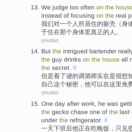
We
judge
too often
on
the
hous
instead
of focusing
on
the
real p
我们
对
一个人所
居住
的
躯壳（
身
于住
在
那个
身体
里
真正
的
人
。
youdao
But
the
intrigued
bartender
reall
the
guy
drinks
on
the
house
all
the
secret
.
但是
着
了
谜的
调酒
师
实在是很
想
自己
这个
秘密，
他
可以
在
这里
免
youdao
One
day
after work
,
he
was
gett
the
gecko
chase
one
of
the
last
under
the
refrigerator
.
一
天
下班
后
他
正在
吃
晚饭，
只见