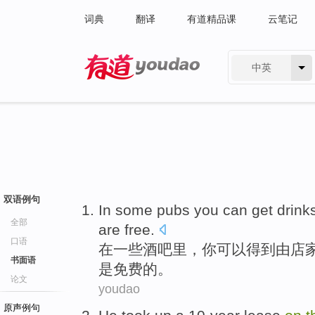
词典
翻译
有道精品课
云笔记
中英
有道 - 网易旗下搜索
双语例句
I
n some pubs you can get drink
全部
are free.
口语
在
一些酒吧里，你可以得到由店
书面语
是免费的。
论文
youdao
原声例句