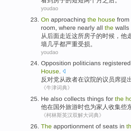
看到
房子的短短
两个
月之后
。
youdao
On
approaching
the
house
from
room
,
where
nearly
all
the
walls
从
后面
走近
这
所房子
的时候，
他
墙
几乎
都
严重受损
。
youdao
Opposition
politicians
registered
House
.
反对党
从政者
在
议院
的
议员席提
《牛津词典》
He
also
collects
things
for
the
h
他
在
国外
旅游时
也
为
家人收集
些
《柯林斯英汉双解大词典》
The
apportionment
of
seats in
t