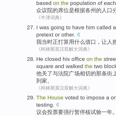
based
on
the
population
of each
众议院
的
席位
是
根据
各州
的
人口
《牛津词典》
I
was going
to
have
him
called
pretext
or other.
我
当时
正
打算用什么借口，
让
人
《柯林斯英汉双解大词典》
He
closed
his office
on
the
stree
square
and
walked
the
two
bloc
他
关
了与
法院
广场
相切
的那条
街
到家。
《柯林斯英汉双解大词典》
The
House
voted
to
impose a o
testing
.
议会
投票
要
强行
暂停核试验一年