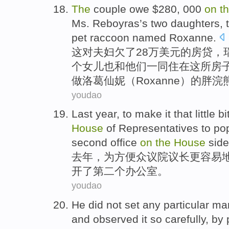
The
couple
owe
$280, 000
on
t
Ms.
Reboyras
’s
two
daughters
, 
pet
raccoon
named Roxanne
.
这
对夫妇
欠了
28万美元的房贷，
个
女儿也
和
他们
一同住
在这
所
房
做洛葛仙妮（Roxanne）
的
胖
浣
youdao
Last year
,
to
make it
that
little
bi
House
of
Representatives to p
second
office
on
the
House
side
去年
，
为
方便
众议院
议长
更
容易
开
了
第二个
办公室。
youdao
He
did not
set
any
particular
ma
and
observed
it
so
carefully
,
by 