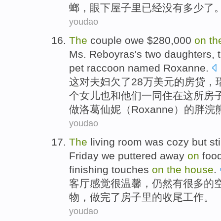
螂
，眼下
屋子
里已经没有多少了
youdao
The
couple
owe
$280,000
on
th
Ms. Reboyras
's
two
daughters
, 
pet
raccoon
named Roxanne
.
这
对夫妇
欠了
28万美元
的
房贷，
个
女儿也
和
他们
一同住
在这
所
房
做洛葛仙妮（Roxanne）的胖浣
youdao
The
living room
was cozy
but
sti
Friday
we
puttered away
on
foo
finishing
touches
on
the
house
.
客厅
感觉
很
温馨，
仍然
有
很多
的
物
，
做完
了房子里的
收尾
工作。
youdao