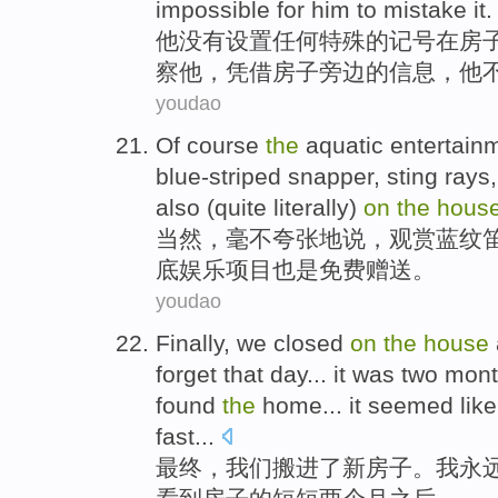
impossible
for
him
to mistake it
.
他
没有
设置
任何
特殊
的
记号
在
房
察
他
，
凭借
房子旁边的信息，
他
youdao
Of course
the
aquatic
entertain
blue-striped
snapper
,
sting
rays
also
(quite
literally
)
on
the
hous
当然
，毫不
夸张
地说，观赏
蓝纹
底
娱乐
项目
也是
免费
赠送
。
youdao
Finally
,
we
closed
on
the
house
forget
that
day
... it was
two
mont
found
the
home
... it seemed lik
fast...
最终
，
我们
搬进
了
新
房子
。
我
永