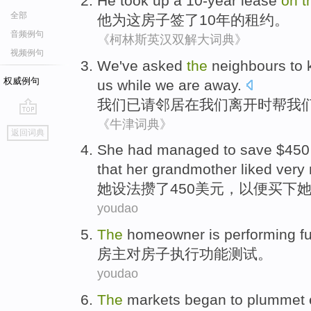
He
took
up a
10-year
lease
on
t
全部
他
为
这
房子
签了
10年
的
租约
。
音频例句
《柯林斯英汉双解大词典》
视频例句
We
've
asked
the
neighbours
to
权威例句
us
while
we
are away.
我们
已
请
邻居
在我们离开
时
帮
我
《牛津词典》
go
返回词典
top
She
had managed to
save
$450
that
her
grandmother
liked
very 
她
设法
攒
了450美元，
以便
买下
youdao
The
homeowner
is
performing
f
房主
对
房子
执行
功能
测试
。
youdao
The
markets
began to
plummet