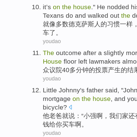
it’s
on
the
house
."
He
nodded hi
Texans
do
and walked
out
the
do
就
像
多数德克萨斯
人
的习惯一样
车了。
youdao
The
outcome
after a slightly
mor
House
floor left
lawmakers
almo
众议院
40
多
分钟
的
投票
产生的
结
youdao
Little
Johnny
's
father
said
, "
Joh
mortgage
on
the
house
, and
yo
bicycle
?
他
老爸就
说
：“
小强
啊，
我们
家
还
钱给
你
买车
啊。
youdao