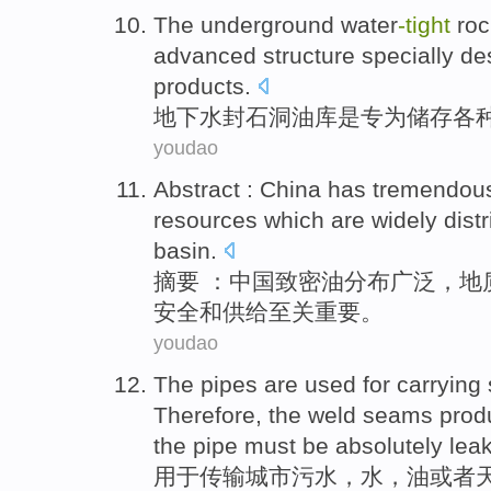
The underground
water
-tight
roc
advanced
structure
specially d
products
.
地下
水封
石洞油库
是
专
为
储存
各
youdao
Abstract
:
China
has tremendous
resources
which are
widely
dist
basin.
摘要
：
中国
致密
油
分布
广泛
，地
安全和供给至关重要。
youdao
The
pipes are
used for
carrying
Therefore, the weld seams pro
the
pipe
must be
absolutely
lea
用于
传输
城市污水
，
水
，
油
或者