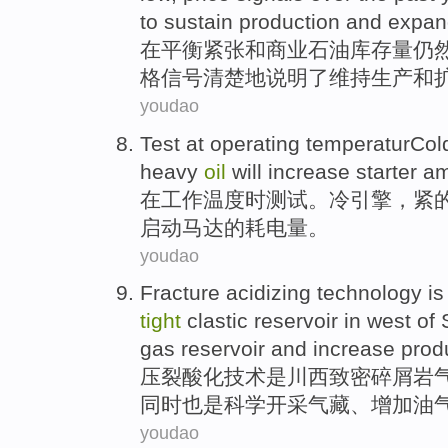
to
sustain
production
and
expan
在
平衡
紧张
和
商业
石油
库存量
仍
格
信号
清楚地说明
了
维持
生产
和
youdao
Test
at
operating
temperaturCo
heavy
oil
will
increase
starter
am
在
工作
温度时测试。冷
引擎
，
紧
启动
马达的
耗电量
。
youdao
Fracture
acidizing
technology
is
tight
clastic
reservoir
in west
of
gas
reservoir
and increase
produ
压裂
酸化
技术
是
川西
致密
碎屑
岩
同时也是科学
开采气藏、
增加
油
youdao