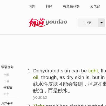
词典
翻译
有道精品课
云笔记
中英
有道 - 网易旗下搜索
双语例句
Dehydrated
skin
can
be
tight
,
fl
全部
oil
,
though
,
as
dry
skin is,
but
i
口语
缺水
性
皮肤
可能
会
紧绷
，
掉屑
和
书面语
缺
油
，
而是
缺水
。
论文
youdao
原声例句