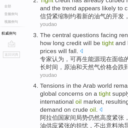
Tight
credit
has already curbed
全部
and
the trend
appears likely
to 
音频例句
信贷
紧缩
制约着
新的
油气
的
开发
视频例句
youdao
权威例句
The
central
questions
facing
re
how
long
credit
will
be
tight
and
prices
will
fall
.
go
返回词典
top
专家
认为
，可
再生
能源
现在
面临
长时间
，
原油
和
天然气
价格
会
跌
youdao
Tensions in the
Arab
world
rema
global
concerns
on a
tight
suppl
international
oil
market
,
resultin
demand
on
crude
oil
.
阿拉伯
国家间
局势
仍然
高度
紧张
油
供应
紧张
的
担忧
，不
出
意料地