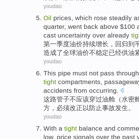
youdao
Oil
prices
, which rose
steadily
a
quarter,
went back
above $100
cast uncertainty over
already
tig
第一季度
油价
持续
增长
，
回归
到
造成了
全球
油价
不稳定
已经
供油
youdao
This
pipe
must
not
pass through
tight
compartments
,
passagewa
accidents
from occurring
.
这
路
管子
不
应该
穿过
油
舱
（
水密
方
，
必须
改正
以
防止
事故
发生
。
youdao
With
a
tight
balance
and
commer
low
,
price
signals
over
the
past 