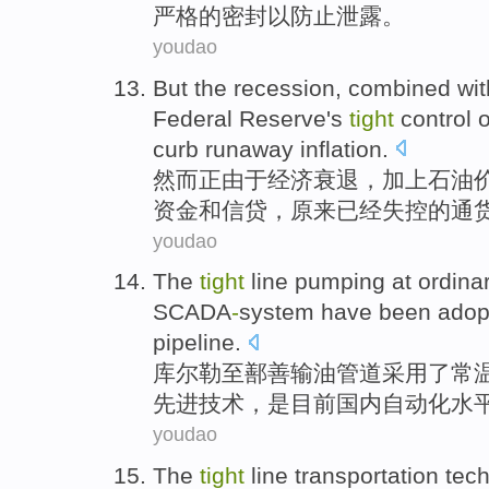
严格
的
密封以
防止泄露
。
youdao
But
the recession
,
combined wit
Federal
Reserve
's
tight
control o
curb
runaway
inflation
.
然而
正
由于
经济衰退，
加上
石油
资金
和
信贷
，原来已经
失控
的通
youdao
The
tight
line pumping at ordina
SCADA
-
system have been
adop
pipeline
.
库尔勒至
鄯善
输油管道
采用了
常
先进技术，是目前国内自动化水
youdao
The
tight
line transportation tec