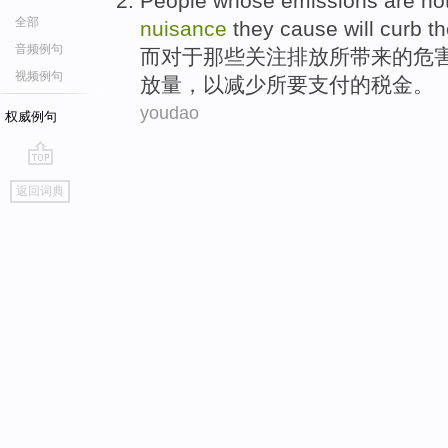
People whose
emissions
are no
全部
nuisance
they
cause
will
curb
th
音频例句
而对于
那些
关注
排放
所
带来
的
危
视频例句
放量，以减少
所要支付
的
税金
。
youdao
权威例句
go
返回词典
top