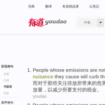
词典
翻译
有道精品课
云笔记
中英
有道 - 网易旗下搜索
双语例句
People whose
emissions
are no
全部
nuisance
they
cause
will
curb
th
口语
而对于
那些
关注
排放
所
带来
的
危
书面语
放量，以减少
所要支付
的
税金
。
论文
youdao
原声例句