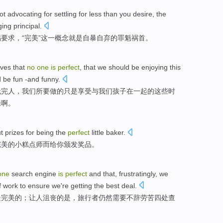
ot
advocating for settling for less than
you desire
,
the
ging
principal
.
要求，“
完美
”
这
一概念
就是
自暴自弃
的
罪魁
祸首
。
lves
that
no
one
is
perfect
, that
we
should
be
enjoying
this
d
be
fun
-and
funny
.
无完人
，我们所
要
做
的只是
享受
与
我们
孩子
在一起的
这些
时
乐啊。
ut
prizes
for being the
perfect
little
baker
.
完美
的
小
糕点师而
给你
颁发
奖品
。
one
search
engine
is
perfect
and that,
frustratingly
,
we
f work
to ensure
we're
getting
the best
deal
.
是
完美的
；让人
沮丧
的是，
旅行者
仍然
需要不辞
劳苦
四处查