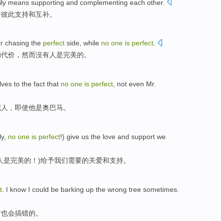
ly
means
supporting
and
complementing
each other
.
着
彼此
支持
和
互补
。
or
chasing
the
perfect
side,
while
no
one
is
perfect
.
的
代价
，
然而
没有
人
是
完美的。
lves to the
fact
that
no
one
is
perfect
,
not even
Mr.
完人
，
即使
他
是
奥
巴马。
ly
,
no
one
is
perfect
!)
give us
the
love
and
support
we
人
是
完美的
！)
给予
我们
需要
的
关爱
和
支持
。
t
.
I
know
I
could be
barking
up the
wrong tree
sometimes
.
时也
会
搞错
的
。