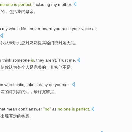
no
one
is
perfect
, including my mother.
美的，包括我的母亲。
in my whole life I never heard you raise your voice at
，我从未听到您对奶奶提高嗓门或对她无礼。
u
think
someone
is
,
they aren
't.
Trust
me
.
即使
你
认为
某个人
是完美的，其实
他
不是。
wn
worst
critic
, take it easy on yourself.
最差
的
评判者
的话，最好宽容点。
that
mean
don't
answer "
no
" as
no
one
is
perfect
.
要
出现否定的答案。