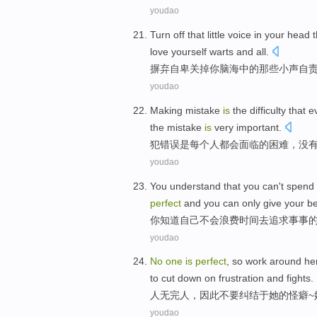
youdao
Turn off
that little voice
in
your
head
t
love yourself warts and all.
摒弃自卑
关掉
你
脑海
中的
那些
小声
自
youdao
Making
mistake
is
the
difficulty
that
e
the mistake
is
very
important
.
犯
错误
是
每个人
都会
面临
的
困难
，
没
youdao
You
understand
that
you
can't
spend 
perfect
and
you
can only
give
your
be
你
知道
自己
不会
浪费
时间
去
追求
事事
youdao
No
one
is
perfect
,
so
work around
he
to
cut down
on frustration
and
fights
.
人无完人
，
因此
不要纠结于
她
的
怪癖
~
youdao