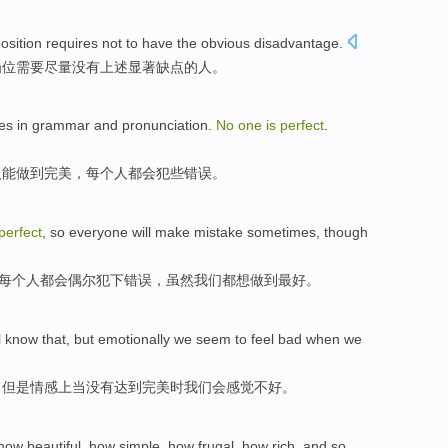
osition
requires
not
to have
the obvious
disadvantage
.
岗位
需要尽量
没有
上述
显著缺点的人。
es
in
grammar
and
pronunciation
.
No
one
is
perfect
.
人
能
做到完美
，
每个人
都会犯些错误。
perfect
,
so
everyone
will
make mistake
sometimes
,
though
每个
人都会
偶尔
犯下
错误，
虽然
我们
都想做到最好。
l
know that
,
but
emotionally
we
seem to
feel
bad
when
we
，
但是
情感
上当
没有
达到
完美
时
我们
会
感觉
不好
。
how
beautiful
, how
simple
, how
frugal
, how
rich
, and
so