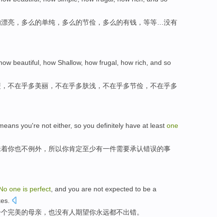
的漂亮
，多么的
单纯
，多么的
节俭
，多么
的有钱
，
等等
…
没有
how
beautiful
, how
Shallow
, how
frugal
, how
rich
, and so
瘦
，不在乎多
美丽
，不在乎多
肤浅
，不在乎多
节俭
，不在乎多
means
you
're not
either
,
so
you
definitely have
at least
one
味着
你
也
不
例外
，
所以
你
肯定
至少
有
一
件
需要
承认错误的事
No
one
is
perfect
, and you are
not
expected
to be a
kes
.
一个完美的
母亲
，也
没有
人期望你
永远都不
出错
。