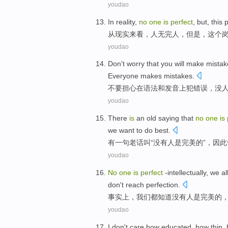
youdao
In
reality
,
no
one
is
perfect
,
but
,
this
p
从
现实来看
，
人无完人
，
但是
，
这个
youdao
Don't
worry that
you will
make
mistak
Everyone
makes mistakes.
不要
担心
在
语法
和
发音上
犯
错误
，
没
youdao
There
is
an
old saying
that
no
one
is
we
want to
do
best
.
有
一句
老话
叫“
没有
人
是
完美的
”，
因此
youdao
No
one
is
perfect
-intellectually
,
we
al
don
't
reach
perfection
.
事实上，
我们
都
知道
没有
人
是
完美
的
youdao
I
don't
care
how
educated
,
how
thin
,