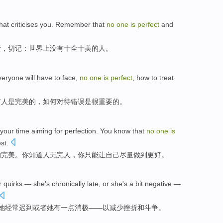
hat
criticises
you.
Remember
that
no
one
is
perfect
and
责，
切记
：世界上
没有
十全
十美
的人。
veryone
will have
to
face
,
no
one
is
perfect
,
how to
treat
有
人
是
完美的
，
如何
对待
错误是
很
重要
的。
your
time
aiming for perfection
.
You
know that
no
one
is
st
.
的完美。你
知道
人无完人
，你
只能
让
自己
尽量做到更好。
r
quirks
—
she
's chronically
late,
or
she
's
a bit
negative
—
她
经常
迟到
或者
她
有
一点
消极
——
以
减少
挫折
和斗争。