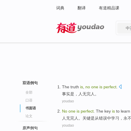
词典
翻译
有道精品课
中
有道 - 网易旗下搜索
双语例句
T
he truth
is
,
no
one
is
perfect
.
全部
事
实是，人无完人。
口语
youdao
书面语
N
o
one
is
perfect
. The key
is
to learn
论文
人
无完人。关键是从错误中学习，永
youdao
原声例句