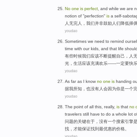
No
one
is
perfect
, and while
we
are n
notion
of
"
perfection
"
is
a
self-sabota
人无完人
，
我们
并非
鼓励人们降低择偶
youdao
Sometimes
we
need
to remind
ourse
time
with
our
kids
, and that
life
shoul
有些时候
我们
应该
不断
提醒
自己
，
人
光
，
生活
应该
充满欢乐
——一定要快
youdao
As far as
I
know
no
one
is
handing
o
据
我
所知
，
也没有
人
会因为你
是
一个
youdao
The
point
of
all this, really,
is
that
no
travelers
still
have
to do a
whole lot o
问题
的
关键在于，
没有
一个
搜索
引擎
找，才能
保证
找到
最
优惠
的价格。
youdao