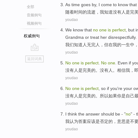
A
s time goes by, I come to know that
全部
随
着时间的流逝，我知道没有人是完
音频例句
youdao
视频例句
W
e know that
no
one
is
perfect
, but 
权威例句
Grandma or treat her disrespectfully.
我
们知道人无完人，但在我的一生中
youdao
go
返回词典
top
No
one
is
perfect
.
No
one
.
Even if
yo
没有
人
是
完美
的。没有人。
相信
我，
youdao
No
one
is
perfect
,
so
if
you
're
your o
没有
人
是
完美的
。
所以
如果
你
是
自己
youdao
I
think
the
answer
should
be
- "
no
" - 
我
认为
答案
应该
是
否定
的，
意思是
不
youdao