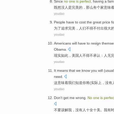
Since
no
one
is
perfect
,
having a
fami
既然
没
人
是
完美的
，那么
有
个
家
意味
youdao
People
have to
cost
the
great
price
f
为了
追求
完美
，
人们
不得不
付出
很大
youdao
Americans
will
have
to resign themse
Obama
.
现实
如此
，
美国人
不得不
承认：
人无
youdao
It
means that
we
know
you
will
(
usual
need
.
这
意味着
我们
知道
你
将
(
实际上
，
没有
youdao
Don't
get
me
wrong.
No
one
is
perfec
不要
误解
我
，
没有
人
十全
十美。
我
有