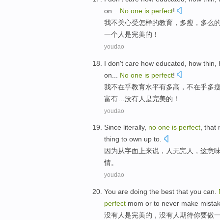
on
...
No
one
is
perfect
!
我
不
关心
受
怎样
的
教育
，
多
瘦
，
多么
一个人
是
完美的
！
youdao
I
don't care
how
educated
,
how
thin
,
on...
No
one
is
perfect
!
我
不在乎
教育
水平有
多
高，不在乎多
富有
…没有人是完美的！
youdao
Since
literally
,
no
one
is
perfect
,
that
thing
to
own up
to.
因为从
字面上来说
，
人无完人
，
这
意
情。
youdao
You
are
doing
the best
that
you
can.
perfect
mom
or to
never
make mista
没有
人
是
完美
的
，没有
人
期待
你
要
做