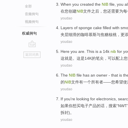
When
you
created
the
NIB
file
, you
a
全部
在
您
创建
NIB
文件
之后，您
还
需要
为
每
音频例句
youdao
视频例句
Layers
of
sponge cake filled
with sm
权威例句
夹层
细
滑
的
咖啡
慕斯
与
焦糖
核桃，更
youdao
go
Here
you are
.
This
is
a
14
k
nib
for
yo
返回词典
top
这
就是
。
这
是
14
K
的笔尖，
可以配上
您
youdao
The
NIB
file
has
an
owner
- that is t
的
NIB
文件
有
一个
所有者
——
您
希望
使
youdao
If
you
're looking
for
electronics
,
searc
如果
你
想
买
电子产品的话
，
搜索
“
NWT
拆封)。
youdao