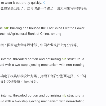
d to
wear it out
pretty quickly
.
为
金属
笔尖
出现了。
这
可谓
是
一
个
进步
，
因为
用来写字的羽毛
he
NIB
building
has housed the
EastChina
Electric Power
anch
ofAgricultural
Bank
of
China
, among
包括：国家
电力
华东
设计部，
中国
农业
银行
上海
分行
等。
 internal threaded portion and optimizing
nib
structure
, a
uld
with
a two-step
ejecting
mechanism
with
non-rotating
.
，确定了
模具
结构
设计
方案，介绍了台阶分型面选择、立式
缝
构
设计
和
镶
块镶拼结构设计。
 internal threaded portion and optimizing
nib
structure
, a
uld
with
a two-step
ejecting
mechanism
with
non-rotating
.