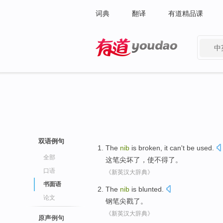
词典
翻译
有道精品课
中
有道 - 网易旗下搜索
双语例句
The
nib
is
broken
, it can't be used.
全部
这
笔尖坏了，
使不得了
。
口语
《新英汉大辞典》
书面语
The
nib
is blunted
.
论文
钢笔尖
戳了。
《新英汉大辞典》
原声例句