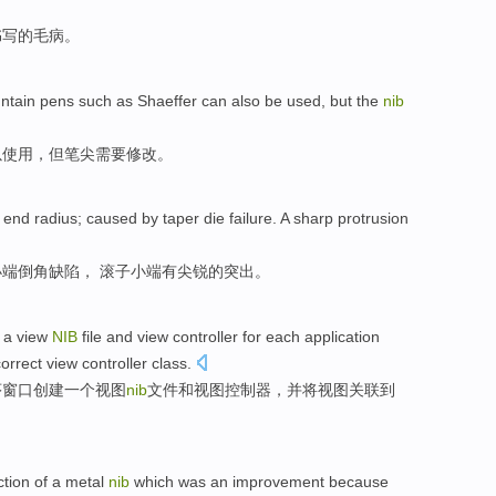
书写
的
毛病
。
untain pens
such as
Shaeffer
can also
be
used
,
but
the
nib
以
使用
，
但
笔尖需要修改。
end
radius;
caused
by taper
die
failure.
A
sharp
protrusion
小
端
倒角缺陷， 滚子小端
有
尖锐
的
突出
。
a
view
NIB
file
and
view
controller
for
each
application
correct
view
controller class.
序
窗口
创建
一个
视图
nib
文件
和
视图
控制器
，并
将
视图关联
到
ction
of
a
metal
nib
which
was
an
improvement
because