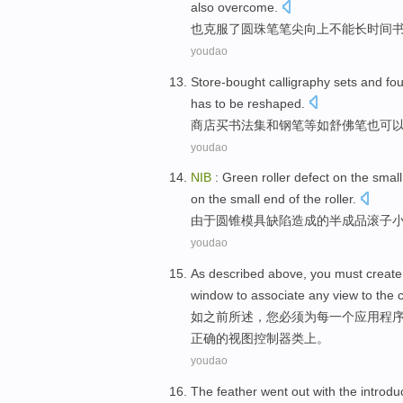
also
overcome
.
也
克服
了
圆珠笔
笔尖
向上
不能
长
时间
youdao
Store-bought
calligraphy sets
and
fo
has to be reshaped.
商店买
书法集
和
钢笔
等
如
舒佛笔
也
可
youdao
NIB
: Green
roller
defect
on
the
small
on
the
small end of
the
roller.
由于
圆锥
模具
缺陷
造成
的
半成品
滚子
youdao
As
described
above,
you
must
create
window
to associate
any
view
to the
如
之前所
述，
您
必须
为
每
一
个
应用程
正确
的视图控制器类上。
youdao
The
feather
went out
with
the introdu