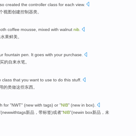
lso
created
the controller
class
for
each
view
.
个
视图
创建
控制器
类
。
ooth
coffee
mousse
, mixed
with
walnut
nib
.
添水果鲜美。
ur fountain
pen
. It goes with
your
purchase
.
买的
自来水
笔
。
he
class
that
you
want to
use
to do
this
stuff
.
用
的
类
做
这些
东西
。
h for
"
NWT
" (
new
with
tags
)
or
"
NIB
" (new
in
box
).
”(
new
with
tags
新品，带标签)
或者
“
NIB
”(new
in
box新品，未