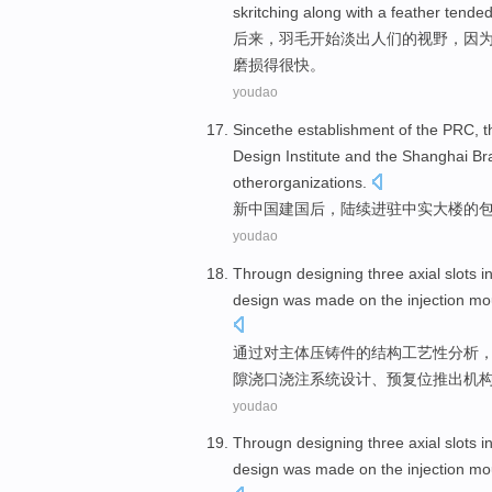
skritching along with a feather tende
后来，
羽毛
开始淡出人们
的
视野，
因
磨损
得
很快
。
youdao
Sincethe establishment
of the PRC,
t
Design Institute and the
Shanghai
Br
otherorganizations.
新中国
建国
后，
陆续进驻中实
大楼
的
youdao
Througn
designing
three axial
slots
in
design
was made on the injection
mo
通过对主体压铸件
的
结构
工艺性分析
隙
浇口浇注系统
设计
、预复位
推出
机
youdao
Througn
designing
three axial
slots
in
design
was made on the injection
mo