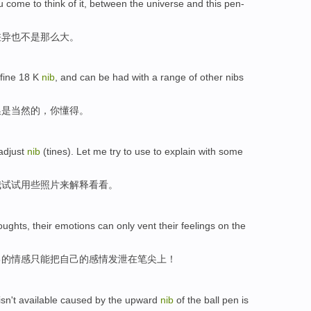
ou come
to think
of
it,
between
the
universe
and
this
pen-
差异
也
不是
那么
大
。
fine
18
K
nib
, and
can be
had with a range
of
other nibs
换
是当然的，你懂得。
adjust
nib
(tines).
Let
me
try
to use
to
explain
with
some
我
试试
用
些
照片
来
解释
看看。
oughts
, their
emotions
can only
vent
their
feelings
on the
己的
情感
只能
把自己的
感情
发泄
在
笔尖上
！
isn't
available caused by the
upward
nib
of
the ball
pen
is