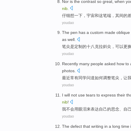
Nor
is the contrast
so
great
, when y
nib
.
仔细
想
一下，
宇宙
和
这
笔端，其间
的
youdao
The
pen
has a
custom
made
oblique
as well.
笔尖
是
定制
的
十八
克拉
斜
尖
，
可以
更
youdao
Recently
many people
asked
how to
photos
.
最近
常有同学
问道
如何
调整
笔尖
，
让
youdao
I
will not
use
tears
to
express
their
th
nib
!
我
不会
用
眼泪
来
表达
自己
的思念
、自
youdao
The
defect
that
writing
in a
long
time