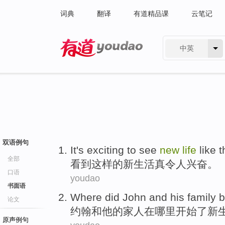
词典
翻译
有道精品课
云笔记
中英
有道 - 网易旗下搜索
双语例句
I
t's exciting to see
new
life
like t
全部
看
到这样的新生活真令人兴奋。
口语
youdao
书面语
W
here did John and his family b
论文
约
翰和他的家人在哪里开始了新
原声例句