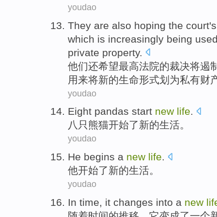
youdao
They
are also
hoping
the court
's
which
is increasingly
being
used
private
property
.
他们
还
希望
最高
法院
的
裁决
将
遏
用来
将
新的
生命
形式
划为私有财
youdao
E
ight pandas start
new
life
.
八
只熊猫开始了新的生活。
youdao
H
e begins a
new
life
.
他
开始了新的生活。
youdao
I
n time, it changes into a
new
lif
随
着时间的推移，它变成了一个