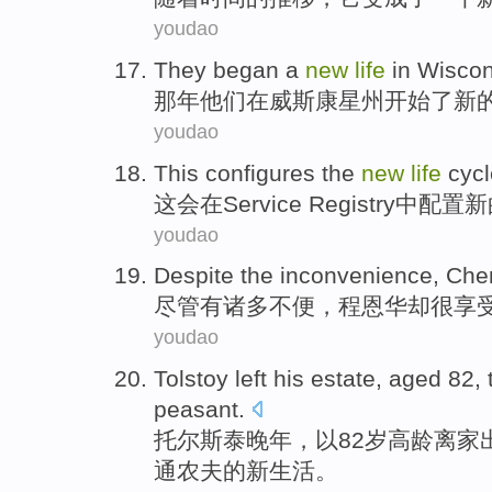
youdao
T
hey began a
new
life
in Wiscons
那
年他们在威斯康星州开始了新
youdao
This
configures
the
new
life
cycl
这会
在
Service
Registry中
配置
新
youdao
Despite
the inconvenience
,
Chen
尽管有
诸多
不便，
程恩华
却很享
youdao
Tolstoy
left
his
estate
,
aged
82,
peasant
.
托尔斯泰
晚年，以82
岁
高龄离家
通农夫的
新
生活
。