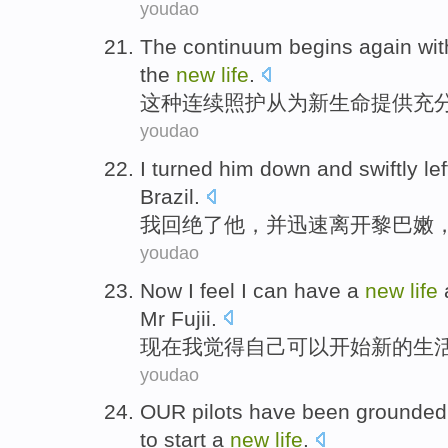
youdao
The
continuum
begins
again
wi
the
new
life
.
这种
连续照护
从
为
新
生命
提供
充
youdao
I
turned him down
and
swiftly
lef
Brazil
.
我
回绝
了他，
并
迅速
离开
黎巴嫩
youdao
Now
I
feel
I
can
have
a
new
life
Mr
Fujii
.
现在
我
觉得
自己
可以
开始
新的
生
youdao
OUR
pilots have been grounded
to start
a
new
life
.