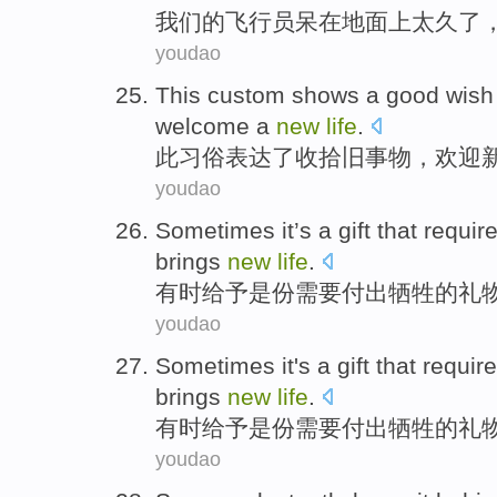
我们
的
飞行员
呆在地面上
太
久了
youdao
This
custom
shows
a
good
wish
welcome
a
new
life
.
此
习俗
表达
了
收拾
旧
事物
，
欢迎
youdao
Sometimes
it’s
a gift
that
requir
brings
new
life
.
有时
给予
是份
需要
付出牺牲
的礼
youdao
Sometimes
it's
a gift
that
requir
brings
new
life
.
有时
给予
是份
需要
付出牺牲
的礼
youdao