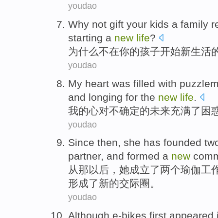
youdao
Why
not gift
your
kids
a
family
r
starting
a
new
life
?
为什么
不在
你
的
孩子
开始
新
生活
youdao
My
heart
was filled
with
puzzlem
and
longing for
the
new
life
.
我
的
心
对
不确定
的
未来
充满
了
困
youdao
Since
then
,
she
has founded
tw
partner
,
and
formed
a
new
comm
从
那以后
，
她
成立
了
两个
瑜伽
工
形成了
新的
交际圈
。
youdao
Although
e-bikes
first
appeared