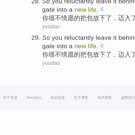
So
you
reluctantly
leave
it
behin
gate
into
a
new
life
.
你
很
不
情愿
的
把
包
放下了
，迈入
youdao
So
you
reluctantly
leave
it
behin
gate
into
a
new
life
.
你
很
不
情愿
的
把
包
放下了
，迈入
youdao
关于有道
Investors
有道智选
官方博客
技术博客
诚聘英