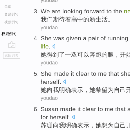
youdao
全部
W
e are looking forward to the
n
音频例句
我
们期待着高中的新生活。
视频例句
youdao
权威例句
S
he was given a pair of running
life
.
go
她
得到了一双可以奔跑的腿，开
返回词典
top
youdao
She
made it clear
to
me
that sh
herself
.
她
向
我
明确
表示，她
希望
为
自己
youdao
Susan
made it clear
to
me
that
for
herself
.
苏珊
向
我
明确
表示，
她
想
为
自己