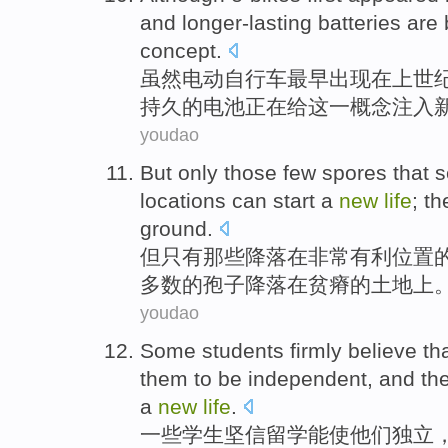
and
longer-lasting
batteries
are
concept.
虽然
电动自行车
最早
出现
在
上世纪
持久
的
电池
正在
给
这一
概念
注入
youdao
But
only
those
few
spores
that 
locations
can
start
a
new
life
;
th
ground
.
但
只有
那些
降落
在
非常
有利
位置
多数
的孢子降落
在
贫瘠
的
土地上
youdao
Some
students
firmly believe th
them
to be
independent
,
and
th
a
new
life
.
一些
学生
坚信
留学
能使
他们
独立