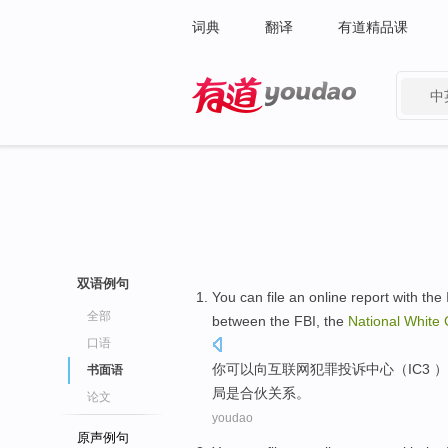
词典
翻译
有道精品课
中
有道 - 网易旗下搜索
双语例句
You
can
file an online
report
with
the
全部
between the
FBI
, the
National
White
口语
你
可以
向
互联网
犯罪
投诉
中心
（
IC3
）
书面语
局
是
合伙
关系。
论文
youdao
原声例句