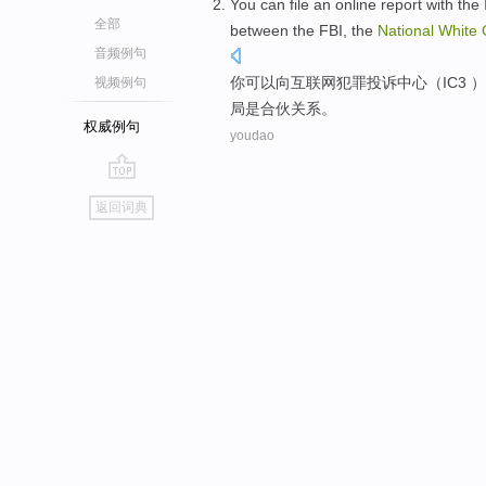
You
can
file an online
report
with
the
全部
between the
FBI
, the
National
White
音频例句
你
可以
向
互联网
犯罪
投诉
中心
（
IC3
）
视频例句
局
是
合伙
关系。
权威例句
youdao
go
返回词典
top