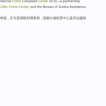
Internet
Crime
Complaint
Center
(
IC3
)—a
partnership
Collar
Crime
Center
, and
the Bureau
of Justice
Assistance
.
举报
，它
与
美国联邦调查局
，
国家
白领
犯罪中心
及
司法
援助