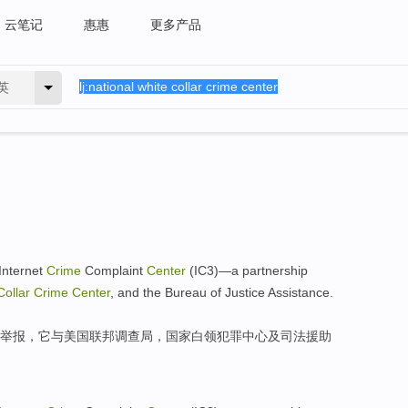
云笔记
惠惠
更多产品
英
Internet
Crime
Complaint
Center
(
IC3
)—a
partnership
Collar
Crime
Center
, and
the Bureau
of Justice
Assistance
.
举报
，它
与
美国联邦调查局
，
国家
白领
犯罪中心
及
司法
援助