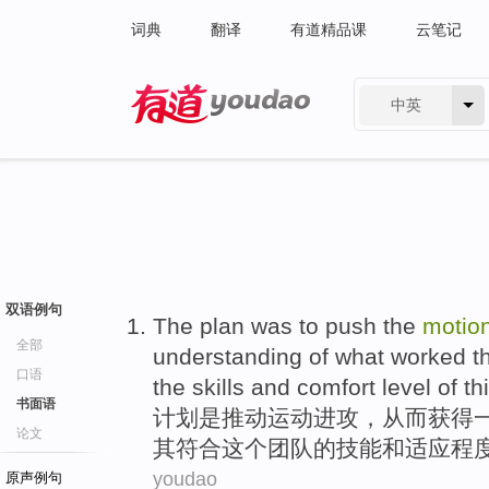
词典
翻译
有道精品课
云笔记
中英
有道 - 网易旗下搜索
双语例句
The
plan
was
to push
the
motio
全部
understanding
of what worked
t
口语
the
skills
and
comfort
level
of
th
书面语
计划
是
推动
运动
进攻
，
从而获得
论文
其符合
这个
团队
的
技能
和
适应
程
youdao
原声例句