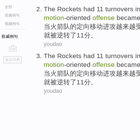
全部
The
Rockets
had
11
turnovers
i
音频例句
motion
-oriented
offense
becam
视频例句
当
火箭队
的定向移动
进攻
越来越
就被
逆转
了
11
分。
权威例句
youdao
The
Rockets
had
11
turnovers
i
go
返回词典
top
motion
-oriented
offense
becam
当
火箭队
的定向移动
进攻
越来越
就被
逆转
了
11
分。
youdao