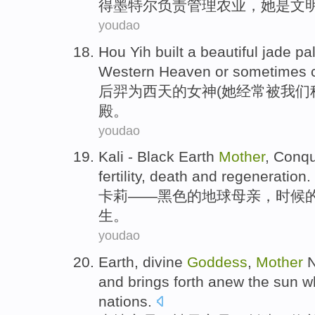
得墨特尔负责
管理农业
，她是文
youdao
Hou Yih
built
a
beautiful jade
pa
Western Heaven or sometimes
后羿
为
西天
的
女神
(她经常被我们
殿
。
youdao
Kali
-
Black
Earth
Mother
, Conq
fertility,
death
and
regeneration
.
卡莉
——
黑色
的
地球
母亲
，
时候
生
。
youdao
Earth
,
divine
Goddess
,
Mother
N
and
brings
forth anew the sun w
nations.