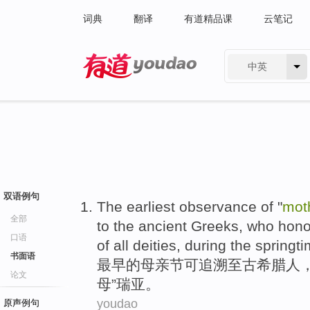
词典
翻译
有道精品课
云笔记
中英
有道 - 网易旗下搜索
双语例句
The earliest
observance
of
"
mot
全部
to the
ancient Greeks
,
who
hono
口语
of all
deities
,
during
the springt
书面语
最早
的
母亲节
可
追溯
至
古希腊
人
论文
母
”瑞亚。
youdao
原声例句