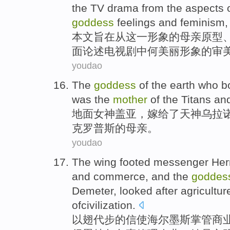
the
TV drama
from the
aspects
o
goddess
feelings
and
feminism
本文
旨在从
这一形象
的
母亲
原型
面
论述
电视剧
中
何美丽形象
的
审
youdao
The
goddess
of the earth who 
was
the
mother
of
the
Titans
an
地面
女神盖亚，
嫁给了
天神
乌拉
克罗普斯
的
母亲
。
youdao
The
wing
footed
messenger
He
and
commerce
,
and
the
goddes
Demeter, looked after
agricultur
ofcivilization.
以
翅
代步
的
信使
海尔
墨斯掌管
商