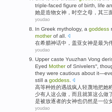
triple-faced figure
of
birth
,
life
a
她
是
造物
女神
，
时空
之
母
，
其三
youdao
In
Greek
mythology
, a
goddess
mother
of
all.
在
希腊
神话中
，
盖
亚
女神
是
最为
youdao
Upper caste
Yuuzhan Vong
deri
Eyed
Mother
of Snivelers
",
thou
they
were cautious
about it—ev
still
a
goddess
.
高等
种姓
的
遇
战疯人
轻蔑地把
她
少
有人
这么
做，
而且
就算
这么做
是被
放逐
者的
女神
也仍然
是
一位
youdao