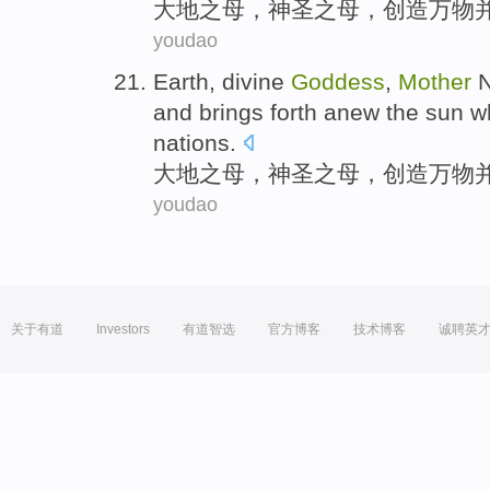
大地之
母
，
神圣之
母，
创造
万物
youdao
Earth
,
divine
Goddess
,
Mother
N
and
brings
forth anew the sun w
nations.
大地之
母
，
神圣之
母，
创造
万物
youdao
关于有道
Investors
有道智选
官方博客
技术博客
诚聘英