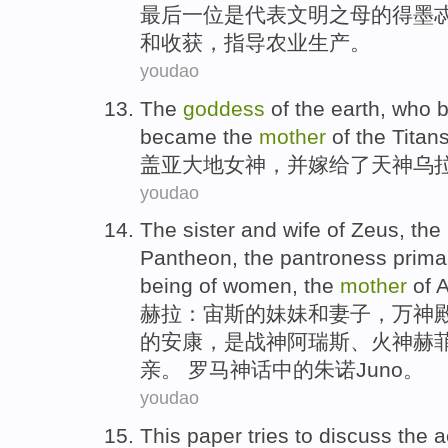
最后一位是代表
文明之
母
的
得墨
和
收获
，
指导
农业生产
。
youdao
The
goddess
of
the earth
, who 
became
the
mother
of the
Titan
盖亚
大地
女神
，
并
嫁给了
天神
乌
youdao
The
sister
and
wife
of Zeus
, the
Pantheon
,
the pantroness
prima
being
of
women, the
mother
of
A
赫拉
：宙斯
的
妹妹
和
妻子
，万
神
的
安康
，是
战神阿瑞斯
、
火神赫
亲
。 罗马神话中的朱诺Juno。
youdao
This paper
tries
to
discuss
the
a