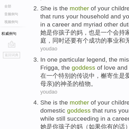
全部
She
is
the
mother
of
your
childr
音频例句
that runs your
household
and
yo
视频例句
in a
career
and
myriad
other
dut
她
是
你
孩子
的
妈
，也是
一
个会
持
权威例句
庭
，
同时
还要
有个
成功
的事业
和
youdao
go
返回词典
top
In
one
particular
legend
,
the
mis
Frigga, the
goddess
of love and
在
一个
特别
的
传说中
，
槲寄生
是
母亲)
的
神圣
的
植物
。
youdao
She
is
the
mother
of
your
childr
domestic
goddess
that runs yo
while
still
succeeding
in a
caree
她
是
你
孩子
的
妈
（
如果
你
有
的话