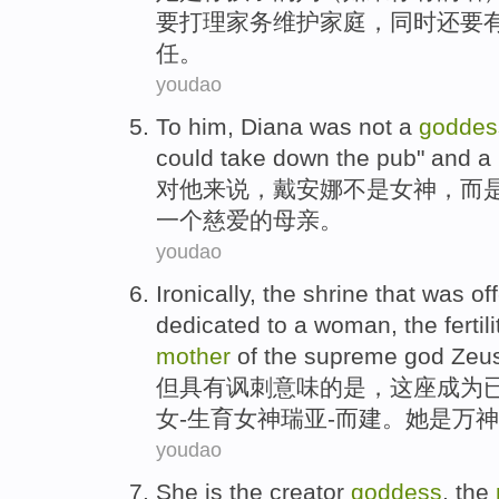
要打理
家务
维护
家庭
，
同时
还要
任。
youdao
To
him
,
Diana was
not a
goddes
could
take
down the pub
"
and
a
对
他
来说，
戴安娜
不是
女神
，
而
一
个
慈爱的
母亲。
youdao
Ironically
,
the
shrine
that
was
off
dedicated to
a
woman
, the
fertili
mother
of
the supreme
god
Zeu
但
具有讽刺意味
的
是
，这座成为
女
-
生育
女神
瑞亚-而建。
她
是万神
youdao
She
is
the
creator
goddess
, the