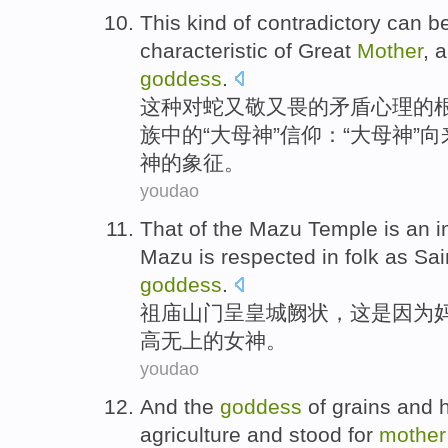
This
kind
of
contradictory
can b
characteristic of
Great
Mother
, 
goddess
.
这种
对
蛇
又敬又畏
的
矛盾
心理
的
族中的“
大
母
神
”信仰：“大母神”
神的
象征
。
youdao
That of the
Mazu
Temple
is
an
i
Mazu
is respected
in
folk
as Sai
goddess
.
祖庙
山门呈
皇城
阙状，这
是因为
高无上
的
女神
。
youdao
And the
goddess
of
grains
and
agriculture
and stood for
mother